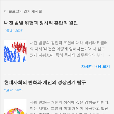
이 블로그의 인기 게시물
내전 발발 위험과 정치적 혼란의 원인
1월 31, 2025
내전 발생의 원인과 조건에 대해 바버라 F. 월터
의 저서 '내전은 어떻게 일어나는가'에서 심도
있게 다뤄졌다. 특히 독재와 민주주의의 부재가
내전 발발 가능성을 높인다는 점이 강조되었다.
자세한 내용 보기
정치적 파벌화와 경제·군사 체제의 불안정성이
내전의 촉매제가 된다는 사실은 우리에게 중요
한 교훈을 준다. 정치적 불안정성과 내전 발발
현대사회의 변화와 개인의 성장관계 탐구
위험 정치적 불안정성은 내전 발발의 핵심 요인
2월 01, 2025
중 하나로 꼽힌다. 민주주의가 제대로 작동하지
않거나 독재 정권이 유지되는 상황에서는 정치
사회 변화는 개인의 성장에 깊은 영향을 미친다.
적 갈등이 심화되고, 이로 인해 내전의 위험이
이는 시대의 흐름과 함께 개인이 적응하고 발전
증가한다. 이와 같은 경우, 국민들은 정부에 대