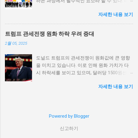
하는 과정에서 필수적인 요소라 할 수 있다. 따
한 불만을 느끼고, 체제 전복을 위해 무장 세력
라서 사회 변화와 개인 성장 간의 관계를 자세히
에 참여하거나 반정부 활동을 시작할 수 있다.
자세한 내용 보기
탐구하는 것이 필요하다. 사회 변화의 의미와 구
역사적으로도 정치적 불안정성이 높은 국가에
조 사회 변화란 특정 사회의 구조, 문화, 가치관
서는 종종 내전이 발발했던 예가 많다. 이러한
등이 시간이 지남에 따라 변화하는 과정을 의미
비극적인 상황을 방지하기 위해서는 먼저 정치
트럼프 관세전쟁 원화 하락 우려 증대
한다. 이러한 변화는 다양한 요인에 의해 발생할
체제를 안정시키고, 시민들의 목소리가 공정히
2월 05, 2025
수 있으며, 주로 경제적인 요인, 정치적 변동, 기
반영될 수 있도록 대화의 장을 마련해야 한다.
술의 발전 등이 독립적으로 또는 상호작용하여
경제적 불균형과 내전의 관계 내전 발발의 중요
도널드 트럼프의 관세전쟁이 원화값에 큰 영향
이루어진다. 예를 들어, 산업 혁명은 사람들이
한 원인 중 하나는 경제적 불균형이다. 경제가
을 미치고 있습니다. 이로 인해 원화 가치가 다
일하는 방식과 생활 방식을 완전히 변화시켰다.
일부 계층에 의해 독점되고, 대다수의 국민이 경
시 하락세를 보이고 있으며, 달러당 1500원선이
이에 따라 개인의 역할과 목표 또한 변화할 수밖
제적 불안정과 빈곤 속에서 고통받게 되면, 사회
붕괴될 가능성에 대한 우려가 커지고 있습니다.
에 없었다. 사회 변화는 개인의 성장을 위한 새
적 불만이 쌓이기 마련이다. 이와 같은 경제적
자세한 내용 보기
이러한 경제적 변화가 앞으로 어떻게 전개될지
로운 기회를 창출한다. 예를 들어, 정보통신기술
상황은 종종 특정 집단의 정치적 세력화를 야기
주목할 필요가 있습니다. 트럼프 관세전쟁의 본
의 발전으로 인해 원거리에서의 협업이 가능해
하며, 이를 통해 정부에 대한 반발이 촉발된다.
질과 영향 도널드 트럼프가 추진하는 경제정책
지면서, 개인들은 지역적인 제약에서 벗어나 국
성장은 불균형하게 이루어지고, 실업률은 상승
중 가장 큰 논란거리는 바로 관세전쟁입니다. 그
제적인 시장에서도 활발히 활동할 수 있게 되었
하며, 사회적 불안이 증대할 경우 시민들은 무장
Powered by Blogger
는 미국의 제조업을 보호하기 위해 중국과 다른
다. 이러한 변화는 개인이 자신의 전문성을 더욱
봉기와 같은 극단적 선택을 고려하게 된다. 경제
국가들에 대한 고율의 관세를 부과하기 시작했
넓힐 수 있는 장점을 제공하며, 다양한 문화와
적 불균형을 해소하기 위해서는 공정한 세제 정
신고하기
습니다. 이러한 조치는 단기적으로는 미국 내 제
경험을 접할 기회를 제공하게 된다. 하지만 사회
책과 사회 안전망 구축이 필수적이다. 이를 통해