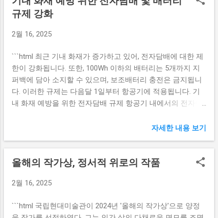
기내 화재 예방 위한 전자담배 및 배터리
무상태를 유지하게 해주었습니다. 특히 보험 수익이 크게 증
될 수 있다. KB국민은행은 금리 인하도 적시 조치라고 평가하
규제 강화
가하면서 대출이자 수익 외에도 추가적인 재원 확보에 기여
고 있다. 주택담보대출의 금리가 낮아지면서, 많은 소비자가
했습니다. 이러한 비이자이익은 앞으로의 성장 가능성을 한
2월 16, 2025
추가적인 금융 부담에서 벗어날 수 있는 기회를 제공받게 된
층 더 높이며, 한정된 이자 수익에 의존하지 않고 다양한 분야
다. 더욱이, 가계부채 관리의 일환으로 이러한 금리 인하는 긍
에서 수익을 창출하는 기반을 마련했습니다. 농협금융은 향
```html 최근 기내 화재가 증가하고 있어, 전자담배에 대한 제
정적인 반응을 이끌어낼 것으로 보인다. 또한 KB국민은행의
후 비이자이익을 더욱 확대할 수 있는 다양한 방안을 모색할
한이 강화됩니다. 또한, 100Wh 이하의 배터리는 5개까지 지
비대면 대출 프로세스는 이전보다 한층 간소화되어 소비자들
계획입니다. 미래 성장 가능성에 대한 기대 NH농협금융은 지
퍼백에 담아 소지할 수 있으며, 보조배터리 충전은 금지됩니
에게 더 많은 편리함을 제공하고 있다. 고객은 모바일이나 온
난해의 성공적인 실적을 ...
다. 이러한 규제는 다음달 1일부터 항공기에 적용됩니다. 기
라인을 통해 손쉽게 대출을 신청할 수 있으며, 복잡한 절차 없
내 화재 예방을 위한 전자담배 규제 항공기 내에서의 전자담
이 신속하게 대출을 진행할 수 있다. 따라서, 이번 금리 인하
배 사용은 화재의 잠재적 위험 요소로 지목되고 있습니다. 실
가 반향을 일으킨 만큼 많은 사람들이 이 혜택을 실질적으로
제로 최근 몇 년간 기내 화재 발생 사례가 증가하면서, 항공사
누릴 것으로 기대된다. 농협은행 비대면 주담대 금리 인하 농
자세한 내용 보기
들은 전자담배에 대한 규제를 강화하고 있습니다. 이러한 규
협은행도 비대면 주택담보대출 상품의 금리를 최대 0.6%포인
제는 승객 및 승무원의 안전을 위한 것으로, 기내에서의 전자
트 인하한다고 밝혔다. 이는 대출 상품 경쟁력을 강화하려는
올해의 작가상, 정서적 위로의 작품
담배 사용을 금지하는 방향으로 나아가고 있습니다. 전자담
노력의 일환으로 볼 수 있으며, 고객을 위한 보다 나은 조건을
배는 일반 담배보다 덜 위험하다고 여겨질 수 있지만, 고온에
제공하기 위한 전략으로 풀이된다. 또한, 비대면 상품의 금리
2월 16, 2025
의한 발화 가능성은 여전히 존재합니다. 또한, 배터리 과열이
가 하락함에 따라 주택을 구매하려는 이들에게 더 많은 기회
나 누전 등으로 인해 발생할 수 있는 화재 사고는 치명적인 결
를 제공할 수 있게 되었다. 농협은행은 이 같은 금리 인하가
```html 국립현대미술관이 2024년 '올해의 작가상'으로 양정
과를 초래할 수 있습니다. 그러므로, 전자담배 사용 제한은 기
고객들에게 안정적인 주거 비용을 확보하는 데 기여할 것이
욱 작가를 선정하였다. 그는 인간 삶의 다채로운 면모를 조명