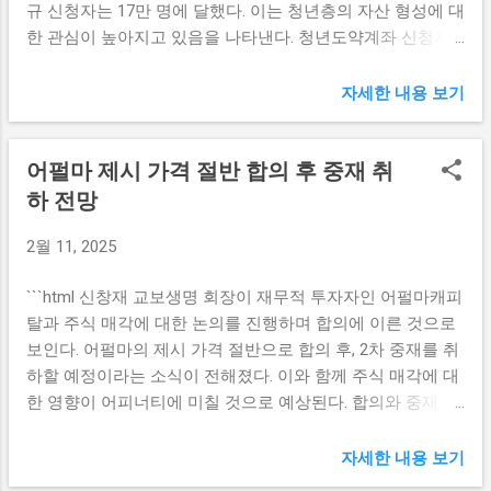
규 신청자는 17만 명에 달했다. 이는 청년층의 자산 형성에 대
우 한국 제품의 가격 경쟁력이 위협받을 수 있습니다. 특히,
한 관심이 높아지고 있음을 나타낸다. 청년도약계좌 신청자
자동차와 전자제품 같은 한국의 주요 수출품에 대한 영향을
급증의 배경 최근 들어 청년도약계좌의 신규 신청자 수가 급
우려하는 목소리가 커지고 있습니다. 셋째, 글로벌 경제에 미
증하고 있다. 정부의 지원과 더불어 금융회사들이 제공하는
치는 파급 효과입니다. 트럼프의 상호 관세 정책은 단순히 한
자세한 내용 보기
높은 금리 혜택이 청년층에게 큰 매력으로 다가왔고, 많은 청
국과의 무역만이 아니라, 전 세계와의 무역 구도에도 큰 영향
년들이 자산 형성을 위해 이 계좌를 선택하고 있다. 특히, 금
을 미칠 수 있습니다. 이는 한국 기업들이 미리 전략을 마련해
어펄마 제시 가격 절반 합의 후 중재 취
융당국의 정책 변화로 인해 청년층이 안정적으로 자산을 축
야 하는 이유이기도 합니다. 한국 업계 비상 한국 업계는 트럼
적할 수 있는 기회를 제공받게 되었다. 청년도약계좌는 청년
하 전망
프의 상호 관세 언급 이후 비상 상황에 직면하고 있다. 많은
층이 일정 금액을 매달 적립하면 정부에서 동일 금액을 매칭
기업들이 무역환경의 변화에 대응하기 위해 비상 대책을 마
2월 11, 2025
하여 지원하는 형태로 운영된다. 이러한 제도는 특히 고금리
련 중이다. 아래와 같은 몇 가지 주요 대응 전략이 논의되고
를 특징으로 하고 있으며, 최대 9%대의 이자를 제공함으로써
있습니다. 첫째, 다양한 시장 다변화입니다. 한국 기업들은 특
```html 신창재 교보생명 회장이 재무적 투자자인 어펄마캐피
청년들에게 더 큰 유인책이 되고 있다. 따라서 이러한 금리 혜
정 국가에 대한 의존도를 줄이고, 다양한 ...
탈과 주식 매각에 대한 논의를 진행하며 합의에 이른 것으로
택을 목표로 하는 신청자들이 몰리는 것은 자연스러운 현상
보인다. 어펄마의 제시 가격 절반으로 합의 후, 2차 중재를 취
이라 할 수 있다. 특히, 청년들은 금융 교육에 대한 관심이 높
하할 예정이라는 소식이 전해졌다. 이와 함께 주식 매각에 대
아지고 있으며, 자산 관리 및 투자에 대한 필요성을 느끼고 있
한 영향이 어피너티에 미칠 것으로 예상된다. 합의와 중재 취
다. 청년도약계좌는 이러한 요구를 충족시켜줄 수 있는 좋은
하의 배경 어펄마캐피탈은 교보생명 주식을 소유한 재무적
선택지로 부상하고 있으며, 금융기관들은 이러한 추세에 발
투자자로, 신창재 회장과의 협상을 통해 어펄마 제시 가격의
맞추어 다양한 마케팅 전략을 통해 이 계좌의 장점과 혜택을
자세한 내용 보기
절반에 해당하는 금액으로 합의하였다. 이러한 결정은 이미
강조하고 있다. 이는 결과적으로 청년도약계좌 신청자의 급