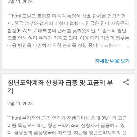
2월 11, 2025
황은 정부의 재정 운영에 심각한 제약을 가하며, 반사적으로
여러 요인이 복합적으로 작용한 결과입니다. 첫 번째로, 중소
사회 복지 및 인프라 투자에 부정적인 결과를 초래할 수 있습
기업의 자금 조달 필요성이 급증하고 있습니다. 특히, COVID-
```html 도널드 트럼프 미국 대통령이 상호 관세를 언급하면
니다. 따라서, 이러한 세수 결손이 심화되는 원인을 면밀히 분
19 팬데믹 이후 많은 중소기업들이 운영자금 이슈로 어려움
서, 한국 정부와 업계의 비상이 걸렸다. 한국은 한미 자유무역
석하고 효과적인 대책 마련이 시급해 보입니다. 추가경정예
을 겪고 있으며, 이에 대한 지원이 절실합니다. 둘째로, IBK기
협정(FTA)으로 대부분의 관세를 낮춰왔지만, 트럼프의 발언
산의 필요성과 필요성 세수 결손 문제를 해결하기 위해 추가
업은행은 이에 대한 솔루션으로 적정 금...
으로 인해 여러 우려가 커지고 있다. 이에 따라 기업과 정부는
경정예산의 편성은 필수적입니다. 약 20조에서 30조원의 추
대응 방안을 마련하기 위한 논의를 진행 중이다. 트럼프의 상
가경정예산이 필요한 이유는 경기 부양을 위한 적극적인 재
호 관세 언급 한국과 미국 간의 자유무역협정(FTA)은 수년간
정 정책을 통해 세수 회복을 도모할 수 있기 때문입니다. 이러
서로의 경제를 협력적으로 발전시키기 위한 중요한 틀이 되
한 예산의 활용은 재정 적자에 대한 경각심을 벌이고, 정부의
자세한 내용 보기
었다. 그러나 도널드 트럼프 대통령이 최근 '상호 관세'를 언
재정 건전성을 높이는 데 기여할 수 있습니다. 추가경정예산
급하면서 그의 무역 정책이 어느 방향으로 흘러갈지에 대한
을 통해 정부는 여유 자금을 활용하여 고용 지원, 중소기업 육
청년도약계좌 신청자 급증 및 고금리 부
우려가 커지고 있다. 트럼프의 무역 정책은 몇 가지 핵심적인
성, 그리고 사회안전망 확충에 투자할 수 있습니다. 이는 단기
특징으로 요약될 수 있다. 첫째, '미국 우선주의'의 강화입니
각
적으로 경기를 부양하는 효과를 발생시킬 뿐만 아니라 장기
다. 트럼프 대통령은 지난 몇 년간 미국의 무역 불균형 문제를
적으로는 경제의 회복력을 강화하는 데 긍정적인 영향을 미
2월 11, 2025
강조하며, 한국을 포함한 여러 국가들과의 무역에서 미국의
칠 것입니다. 결국, 이러한 재정 정책은 국민들에게도 실질적
이익을 최우선으로 고려해야 한다고 주장했습니다. 이런 정
인 혜택을 가져다줄 수 있습니다. 정부의 대응 방안과 기대 효
```html 본격적인 금리 인하가 진행되면서 최대 9%대의 고금
서는 그가 상호 관세를 언급한 배경이 되기도 했습니다. 둘째,
과 정부는 세수 결손 상황을 해결하기 위해 기획재정부와 협
리를 특징으로 하는 청년도약계좌의 신청자가 급증하고 있
각 국가별 관세의 차별화입니다. 한국은 지난 FTA에서 관세
력하여 긴급 대응책을 마련해야 합니다. 이를 위해 ...
다. 금융권과 금융당국에 따르면, 지난달 청년도약계좌의 신
를 대폭 낮추었지만, 트럼프 대통령이 상호 관세를 도입할 경