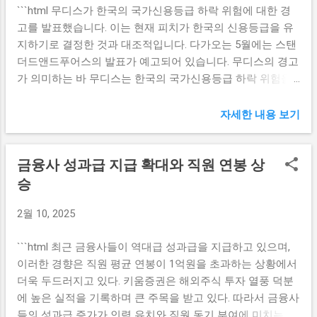
```html 무디스가 한국의 국가신용등급 하락 위험에 대한 경
인공지능은 과거 데이터와 실시간 거래 정보를 바탕으로 이
활하게 진행됨으로써 발생할 수 있는 긍정적인 파급 효과는
고를 발표했습니다. 이는 현재 피치가 한국의 신용등급을 유
상 거래를 감지할 수 있으며, 그 결과 금융 기관은 피해를 최
단기적이기보다는 중장기적 관점에서 더욱 중요할 것으로 판
지하기로 결정한 것과 대조적입니다. 다가오는 5월에는 스탠
소화할 수 있습니다. 이와 같은 기술을 적용하면 고객의 신뢰
단된다. 또한, 어피너티와의 관계에도 영향을 미칠 가...
더드앤드푸어스의 발표가 예고되어 있습니다. 무디스의 경고
를 확보하고, 금융 범죄로 인한 부정적 영향을 줄이는 데 기여
가 의미하는 바 무디스는 한국의 국가신용등급 하락 위험을
할 것입니다. 현재 많은 금융 기관이 이러한 시스템을 도입하
경고하며, 한국 경제에 대한 신뢰도가 떨어질 수 있음을 시사
여 효과를 보고 있으며, 이는 향후 더 많은 기관으로 확대될
했습니다. 이러한 경고는 한국 정부의 재정상태나 외부 충격
자세한 내용 보기
전망입니다. 인공지능 기반의 자동 거래 감시 시스템 구축 자
에 대한 대응 능력에 대한 불안감을 내포하고 있습니다. 한국
동화된 거래 감시 시스템은 금융 범죄를 예방하는 데 중요한
경제가 지속적인 성장세를 유지하기 위해서는 재정 건전성을
역할을 합니다. 인공지능은 거래 기록을 실시간으로 모니터
금융사 성과급 지급 확대와 직원 연봉 상
강화해야 할 필요성이 커지고 있습니다. 특히, 한국은 글로벌
링하고, 의심스러운 거래를 자동으로 탐지할 수 있는 기능을
경제 불확실성이 높아지고 있는 상황에서 특히 취약한 위치
승
갖추고 있습니다. 이를 통해 기관은 신속하게 의심스러운 거
에 있으며, 이러한 점에서 무디스는 한국 정부에 대한 신뢰를
래를 차단하고 조사할 수 있습니다. 이러한 시스템은 지속적
2월 10, 2025
재확립할 것을 요구하고 있습니다. 한국 정부는 이 문제에 대
으로 학습하여 거래의 패턴과 고객 특성에 맞춰 감시 범위를
한 우려를 해소하기 위해 구체적인 재정 정책과 경제 성장 전
조정할 수 있습니다. 인공지능의 학습능력을 활용하면 기존
```html 최근 금융사들이 역대급 성과급을 지급하고 있으며,
략을 마련할 필요가 있습니다. 예를 들어, 세수 확대, 공공 프
의 수작업으로 인한 오류를 최소화하고, 보다 정확한 감시가
이러한 경향은 직원 평균 연봉이 1억원을 초과하는 상황에서
로젝트의 효율성 증대, 부채 관리 방안 등 다양한 접근 방식이
가능해집니다. 예를 들어, 알고리즘이 기계 학습을 ...
더욱 두드러지고 있다. 키움증권은 해외주식 투자 열풍 덕분
필요합니다. 무디스의 경고는 한국 투자자와 기업들에게도
에 높은 실적을 기록하며 큰 주목을 받고 있다. 따라서 금융사
중요한 신호로 작용할 수 있습니다. 신용등급 하락은 대출금
들의 성과급 증가가 인력 유치와 직원 동기 부여에 미치는 영
리의 상승, 자본 유출 등의 부정적인 결과를 초래할 수 있습니