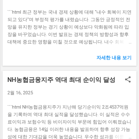
쟁력 있는 금리를 제공할 여력이 생긴다. 이러한 높은 이자율
이 경제적으로 어려워질 수 있는데, 이러한 지원으로 인해 양
은 고객이 예금을 선택하는 데 있어 결정적인 영향을 미치며,
```html 최근 정부는 국내 경제 상황에 대해 "내수 회복이 지연
육에 대한 부담이 줄어들 것으로 기대된다. 이 지원금을 받기
은행 입장에서도 자금확보에 유리하다. 또한, 예대금리차가
되고 있다"며 부정적 평가를 내렸습니다. 그동안 긍정적인 전
위해서는 출산 예정일 기준으로 한 달 반 전에 반드시 신청해
줄어들면서 은행들은 저원가성 예금을 포함한 다양한 상품을
망을 유지한 정부는 경기 상황이 예상보다 악화됨에 따라 입
야 하며, 이를 통해 사전에 준비할 수 있는 시간을 가지도록
접하고 운용할 수 있는 기회를 찾아야 한다. 이를 통해 얻은
장을 바꾸었습니다. 이번 발표는 경제 정책의 방향성과 향후
하는 것은 매우 중요하다. 정확한 신청 방법과 요건에 대해서
자금을 바탕으로 다양한 투자와 대출 상품을 제공할 수 있으
대책에 중요한 영향을 미칠 것으로 예상됩니다. 내수 회복의
는 각 지역의 보건소나 관련 기관에서 확인할 수 있다. 출산
며,...
지연: 경제적 배경과 원인 내수 회복이 지연되고 있다는 정부
전 신청 절차와 유의사항 산후조리 지원금은 신청 절차가 필
의 평가와 함께, 이번 경제 지표들은 많은 사람들에게 우려를
자세한 내용 보기
요한 만큼, 출산 전 신청 이 필수적이다. 정확한 일정에 맞춰
안기고 있습니다. 특히 소비자 물가 상승과 부동산 시장의 변
미리 신청을 하지 않으면 지원금을 받지 못할 수 있으므로, 충
동성이 내수 경제에 미치는 영향은 적지 않은데, 이는 소비자
분히 시간을 두고 신청 준비를 해야 한다. 신청서는 간단하게
NH농협금융지주 역대 최대 순이익 달성
들의 지출을 제한하는 요소로 작용하고 있습니다. 이에 따라
작성할 수 있으며, 필요한 서류는 출산 예정일을 확인할 수 있
정부는 내수 시장의 활성화를 위해 다양한 정책 방안을 모색
는 서류와 친정엄마의 신분증 사본 등이다. 또한, 지원금을 받
2월 16, 2025
할 필요성이 커지고 있습니다. 또한, 글로벌 경제 불안정성이
기 위해서는 친정엄마가 일정한 교육을 이수해야 하는 경우
내수 회복에 미치는 영향도 무시할 수 없습니다. 미국 연준의
도 있으므로, 이 점도 미리 확인해야 한다. 관련 교육을 통해
```html NH농협금융지주가 지난해 당기순이익 2조4537억원
금리 인상과 중국의 경기 둔화 등 외부 리스크가 국내 경제에
산후조리의 중요성과 아기 돌보는 방법 등에 대한 기본적인
을 기록하며 역대 최대 실적을 달성했습니다. 이 실적은 수수
미치는 파급 효과는 점차 심화되고 있으며, 이는 내수 회복을
지식을 쌓을 수 있는 좋은 기회이다. 제도 시행 초기인 만큼,
료이익과 보험수익 등 비이자이익 부문에 힘입어 이뤄졌습니
더욱 어렵게 만드는 주요 원인으로 작용하고 있습니다. 이러
지역마다 차이가 있을 수 있으므로, 각 지자체의 안내 사항을
다. 농협금융은 14일 이러한 내용을 발표하며 향후 성장 가능
한 경제 상황을 반영하여 정부는 보다 현실적이고 즉각적인
꼼꼼히 확인하는 ...
성에 대한 기대감을 더욱 높였습니다. 우수한 성과를 이룬 NH
대응이 필요하다고 판단하고 있습니다. 정부의 부정적 평가: