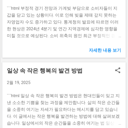
화 프로그램과 팀 활동을 통해 참가자들이 자연스럽게 서로
이 아니라, 내부 관리의 소홀과 시스템적 결함이 복합적으로
```html 부정적 경기 전망과 가계빚 부담으로 소비자들이 지
를 알게 될 수 있는 기회를 제공하였습니다. 특히, 첫 만남에
작용했음을 보여줍니다. 이복현 원장은 이러한 문제를 해결
갑을 닫고 있는 상황이다. 이로 인해 빚을 제때 갚지 못하는
대한 긴장감을 덜어주기 위해 설계된 다양한 게임과 팀 빌딩
하기 위해서는 일단 금융기관 내에서 방지 대책을 마련하고,
자영업자 수도 증가하고 있다. 통계청의 발표에 따르면 이러
활동이 활동적으로 진행되었습니다. 이러한 프로그램을 통해
지속적인 감사를 통해 문제를 예방해야 한다고 주장했습니
한 현상은 2024년 4분기 및 연간 지역경제에 심각한 영향을
참석자들은 즐거운 시간을 보낼 수 있었으며, 결과적으로 22
다. 그는 더불어, 금융기관이 고객의 이익을 최...
미칠 것으로 예상된다. 소비 위축의 원인 최근 부정적인 경기
쌍의 커플이 만들어졌습니다. 서울시와 한화손보의 협력적인
전망은 소비자들의 소비 심리에 직접적인 영향을 미치고 있
만남 이벤트는 앞으로도 지속적인 참여를 독려하기 위한 다
다. 소비자들은 경제가 불안정하다는 인식을 갖게 되면서 자
자세한 내용 보기
양한 프로그램을 나누도록 노력할 것입니다. 이들은 앞으로
신들의 지출을 줄이게 되며, 이는 결국 경기 회복의 발목을 잡
의 행사에서도 더욱 많은 미혼남녀들에게 기회를 제공할 계
게 된다. 가계의 빚 부담이 늘어나면서 소비 여력도 한층 줄어
획이며, 이를 통해 건강한 인연을 이어갈 수 있기를 희망하고
일상 속 작은 행복의 발견 방법
들고 있는 상황이다. 은행대출과 카드 이용이 증가한 상황 속
있습니다. 미혼남녀 만남 행사의 의미와 중요성 이번 미혼남
에서, 불안한 경제 전망은 소비자들을 더욱 보수적으로 만들
녀 만남 행사는 단순한 커플 만들기를 넘어서, 현대 사회에서
2월 19, 2025
고 있다. 이러한 소비 위축 현상은 여러 산업 분야에서 판매량
의 인간 관계 회복의 중요성을 일깨워주는 역할을 하였습니
감소로 이어지며, 특히 소매업체나 외식업체는 큰 타격을 받
다. 도시 생활의 빠른 pace 속에 많은 이들이 결혼과 연애에
```html 일상 속 작은 행복의 발견 방법은 현대인들이 잊고 지
고 있다. 소비자들이 지갑을 닫음으로써 소규모 자영업자들
대한 부담을 느끼고 있는 요즘, 이러한 행사는 신뢰할 수 있는
낸 소소한 기쁨을 찾는 과정을 제안합니다. 삶의 작은 순간들
의 경기도 더욱 악화되고 있다. 결국, 소비자의 심리적 불안은
플랫폼을 통해 서로를 알아갈 수 있는 기회를 제공합니다. 특
을 소중히 여기는 자세가 필요하다는 메시지를 담고 있습니
소비 활동을 억제하게 되며, 이는 경제 전반에 걸쳐 부정적인
히, 혼자서 해결하기 힘든 문제를 사회적으로 함께 해결해가
다. 이 글에서는 작은 행복을 발견하는 방법에 대해 살펴보겠
영향을 미친다. 소비 심리가 회복되지 않는 한 경기는 더욱 둔
려는 시도가 더욱 필요합니다. 행사를 통해 참가자들은 새로
습니다. 일상에서의 작은 순간들을 소중히 여기는 법 일상 속
화될 것이며, 이에 따라 자영업자들의 상황도 계속해서 나빠
운 인연을 ...