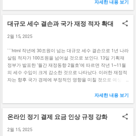
서 정부는 여러 정책적 수단을 통해 경제를 안정시키고자 한
아니라 일반 관객들에게도 큰 사랑을 받고 있으며, 그의 작품
자세한 내용 보기
다. 특히 추가경정예산안은 위기 상황에서 정부가 즉각적으
은 정서적 위로와 함께 인간 경험의 다면성을 탐구하는 중요
로 대응할 수 있는 유력한 도구로 떠오른다. 이는 예산이 이미
한 매개체가 되고 있다. 정서적 위로를 제공하는 예술 정서적
대규모 세수 결손과 국가 재정 적자 확대
편성된 상태에서 추가로 경비를 확보해야 하는 필요성이 생
위로는 예술의 본질적인 기능 중 하나로, 양정욱 작가의 작품
기기 때문이다. 2008년 글로벌 금융위기가 발생하였을 때, 많
이 이를 잘 나타내고 있다. 그의 조각작품은 단순히 자연이나
2월 15, 2025
은 국가들은 대규모 추가경정예산안을 수립했다. 이 당시 정
사물을 재현하는 것이 아니라, 인간의 내면과 감정을 탐구하
부는 침체된 경제를 회복시키기 위해 다양한 투자를 집중적
는 방식으로 구성되어 있다. 예를 들어, 그의 작품에서 관객은
```html 작년에 30조원이 넘는 대규모 세수 결손으로 1년 나라
으로 단행했다. 예를 들어, 인프라 투자, 일자리 창출 정책 등
자아를 되돌아보거나 삶의 일부분이 장애물처럼 느껴질 때
살림 적자가 100조원을 넘어설 것으로 보인다. 13일 기획재
이 주요 내용으로 담겼다. 이러한 조치는 경제의 빠른 회복을
위안과 공감을 느낄 수 있다. 특히, 양정욱 작가의 작품은 동
정부가 발표한 '월간 재정동향 2월호'에 따르면 작년 1~11월
더욱 가속화하는 데 기여했다. 또한, 코로나19의 발생은 이전
적인 움직임이 특징으로, 이러한 물리적 ...
의 세수 수입이 크게 감소한 것으로 나타났다. 이러한 재정적
과는 다른 형태의 경제위기를 초래했다. 팬데믹으로 인해 많
자는 향후 국가 경제에 부정적인 영향을 미칠 것으로 예상된
은 산업이 타격을 입었고, 이를 해결하기 위한 긴급 대응책으
다. 세수 결손의 원인 분석 대규모 세수 결손은 여러 요인에
로 추가경정예산안이 활용됐다. 한국 정부는 대규모 재정 투
의해 발생한 복합적인 결과로 볼 수 있다. 경제 성장률의 저
자세한 내용 보기
입을 통해 생계 지원, 기업 지원 정책 등을 펼쳐 경제의 회복
하, 고용 시장의 침체, 그리고 소비 감소 등이 주요 원인으로
을 도모하였다. 이와 같은 역사적 흐름 속에서 추가경정예산
지목되고 있다. 특히, 기업의 수익성이 낮아져 법인세 수입이
안은 경제위기 대응의 중요한 전략으로 자리잡음을 알 수 있
온라인 정기 결제 요금 인상 규정 강화
줄어들고 있으며, 개인 소득이 감소함에 따라 소득세 수입도
다. 추가경정예산안의 실질적 효과 추가경정예산안이 실제로
감소하고 있다. 이는 자영업자와 중소기업의 어려움이 커지
경제에 미치는 효과는 여러 가지로 분석될 수 있다. 첫 번째
2월 15, 2025
면서 발생한 문제로, 이들이 세금을 납부할 여력이 줄어들고
로, 이러한 예산안이 경제에 미치는 긍정적인 영향으로는 즉