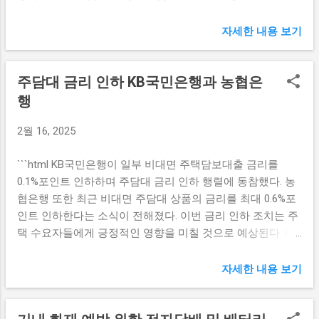
농협금융지주 NH농협금융지주는 2022년에 비해 두드러진
향후 경제 정책 방향은? 정부의 부정적 평가가 발표되면서,
성과를 보여주며 역대 최대 순이익을 달성했습니다. 당기순
자세한 내용 보기
경제 정책의 방향성 또한 다시 점검할 필요성이 대두되고 있
이익 2조4537억원이라는 수치는 이 금융 그룹의 신뢰와 경쟁
습니다. 기존의 경제 성장률 목표가 달성하기 어려운 상황 아
력을 더욱 확고히 하는 결과를 이끌어냈습니다. 이와 같은 성
래, 정책 조정이 불가피해졌습니다. 정부는 내수를 살리기 위
주담대 금리 인하 KB국민은행과 농협은
과는 금융 여러 분야에서의 성장이 고르게 나타났음을 보여
해 즉각적인 재정 지출 증가와 세금 감면 등의 조치를 검토 중
줍니다. 특히, 수수료이익 부문이 크게 증가하면서 상반기와
행
에 있으며, 이는 내수 소비를 촉진하는 데 중요한 역할을 할
하반기 모두에서 안정된 이익을 창출했습니다. 이는 다양한
것으로 기대됩니다. 정부의 입장에서 내수 회복은 경제 전반
2월 16, 2025
금융상품과 서비스의 확대를 통해 고객들의 니즈를 충족하며
에 긍정적인 영향을 미치기 때문에, 이는 고용과 소득에도 직
이뤄낸 결과라 할 수 있습니다. 농협금융은 이러한 성과를 바
접적으로 연결됩니다. 따라서 단기적인 경제 안정 조치를 넘
```html KB국민은행이 일부 비대면 주택담보대출 금리를
탕으로 앞으로의 경영 전략에 대한 변화를 모색할 계획입니
어, 중장기적인 경제 구조 개편과 혁신적인 산업 육성 정책이
0.1%포인트 인하하며 주담대 금리 인하 행렬에 동참했다. 농
다. 이를 통해 지속 가능한 성장 모델을 확립하고자 하며, 고
필요합니다. 이러한 방향은 향후 내수 회복에 기여할 수 있을
협은행 또한 최근 비대면 주담대 상품의 금리를 최대 0.6%포
객에게 더 나은 서비스를 제공하기 위해 노력할 것입니다. 비
것입니다. 내수 회...
인트 인하한다는 소식이 전해졌다. 이번 금리 인하 조치는 주
이자이익 부문에서의 성과 농협금융의 지난해 실적에 있어
택 수요자들에게 긍정적인 영향을 미칠 것으로 예상된다. KB
주목할 만한 점은 비이자이익 부문이 큰 역할을 했다는 것입
국민은행 주담대 금리 인하 KB국민은행은 최근 비대면 방식
니다. 비이자이익은 금융업체의 수익 구조에서 변동성이 덜
으로 진행되는 주택담보대출의 금리를 0.1%포인트 인하했다
하고 안정적인 수익원으로 평가받고 있으며, NH농협금융은
자세한 내용 보기
고 발표하였다. 이는 특히 주택 구입을 고려하고 있는 수요자
이를 통해 자립적인 수익 구조를 갖출 수 있었습니다. 실제로,
들에게 좋은 소식이 아닐 수 없다. 아직까지 금리가 높은 상황
비이자이익 부문에서의 급격한 성장은 농협금융이 원활한 재
에서 작은 인하폭이지만, 이는 대출자에게 실질적인 도움이