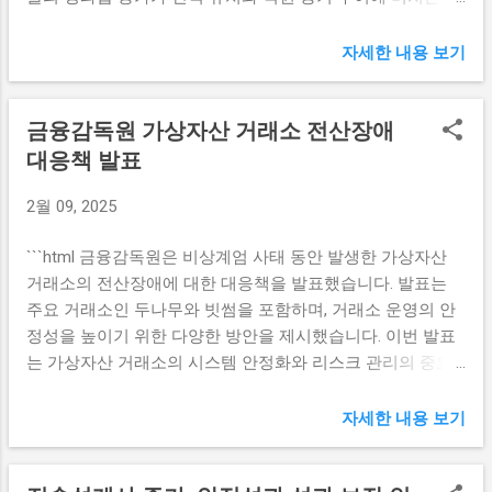
향을 살펴볼 필요가 있다. 금융사 성과급 지급 확대의 배경 최
다. 따라서 기업들은 경영 전략을 보다 신중하게 수립하고, 리
근 금융사들이 대규모 성과급을 지급하는 배경에는 여러 가
스크 관리 차원에서 대응 방안을 마련해야 할 것입니다. 피치
자세한 내용 보기
지 이유가 존재합니다. 가장 먼저, 코로나19 이후 세계적인 경
와 스탠더드앤드푸어스의 반응 무디스와 대조적으로 피치는
제 회복과 함께 해외 주식 투자 열풍이 불고 있다는 점입니다.
한국의 신용등급을 유지하기로 결정했습니다. 이는 한국 경
금융감독원 가상자산 거래소 전산장애
이러한 여세를 몰아 금융사들은 상승세를 기록하며 높은 수
제가 여전히 안정적인 위치에 있다는 평가에서 비롯되지만,
익을 올리고 있습니다. 두 번째로, 기존의 투자자들이 주식 투
대응책 발표
향후 무디스의 경고와 같은 요소가 부각될 경우 신뢰성에 의
자에 대한 관심을 기울이게 되면서 거래량이 급증하고 있다
심이 제기될 수 있습니다. 앞으로 오는 5월에는 스탠더드앤드
2월 09, 2025
는 사실을 무시할 수 없습니다. 거래량의 증가로 인해 금융사
푸어스의 신용등급 발표가 예정되어 있어, 이 결과가 무디스
들은 그만큼 많은 수익을 거두게 되었고, 이로 인해 직원들에
의 경고에 어떤 영향을 미칠지 주목할 필요가 있습니다. 만약
```html 금융감독원은 비상계엄 사태 동안 발생한 가상자산
게 그 성과를 나누는 구조가 마련되었습니다. 마지막으로, 경
스탠더드앤드푸어스가 무디스와 유사한 경고를 발표한다면,
거래소의 전산장애에 대한 대응책을 발표했습니다. 발표는
쟁이 심화된 금융 시장에서 인재 유치는 매우 중요합니다. 금
이는 한국 경제에 대한 투자자 신뢰도에도 큰 타격을 줄 수 있
주요 거래소인 두나무와 빗썸을 포함하며, 거래소 운영의 안
융사들은 높은 성과급을 통해 우수한 인재를 유치하고 기존
습니다....
정성을 높이기 위한 다양한 방안을 제시했습니다. 이번 발표
직원의 이직을 방지하고자 합니다. 성과급 확대는 직원들에
는 가상자산 거래소의 시스템 안정화와 리스크 관리의 중요
게 큰 동기 부여가 되어, 기업의 장기적인 성장을 더욱 촉진하
성을 강조합니다. 전산장애 발생 원인 및 분석 가상자산 거래
는 효과를 가져올 수 있습니다. 직원 연봉 상승의 현황 금융사
소에서 발생한 전산장애는 여러 가지 원인에 의해 촉발되었
들의 성과급 지급 확대는 자연스럽게 직원들의 평균 연봉 상
자세한 내용 보기
습니다. 비상계엄 사태 동안의 예기치 않은 유동성 증가와 함
승으로 이어지고 있습니다. 특히, 키움증권과 같은 기업은 평
께, 서버의 과부하가 크나큰 역할을 했습니다. 금융감독원은
균 연봉이 1억원을 웃도는 수준이 되어, 많은 이들이 금융권