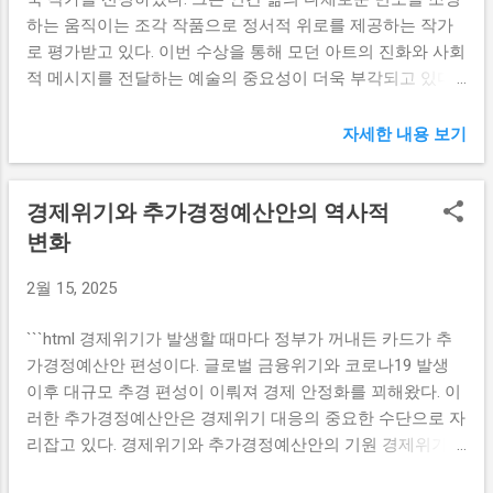
내 화재 예방을 위한 필수적인 조치로 간주되고 있습니다. 앞
며, 이는 결국 부동산 시장에도 긍정적인 영향을 미칠 것이라
하는 움직이는 조각 작품으로 정서적 위로를 제공하는 작가
으로 모든 항공사들은 기내에서의 전자담배 사용을 엄격히
고 예상하고 있다. 특히 농협은행의 비대면 대...
로 평가받고 있다. 이번 수상을 통해 모던 아트의 진화와 사회
금지하고, 이를 위반할 경우 벌금 부과나 항공기 탑승 금지 등
적 메시지를 전달하는 예술의 중요성이 더욱 부각되고 있다.
의 조치를 취할 예정입니다. 이러한 규제가 시행되면 승객들
올해의 작가상 선정 이유 양정욱 작가는 올해의 작가상 수상
은 항공기 탑승 전에 전자담배를 휴대하지 않도록 주의해야
자로 선정되면서 대한민국 현대 미술계에서의 그의 위치를
자세한 내용 보기
할 것입니다. 기내 배터리 규제 강화 항공사들은 기내에서의
다시 한번 확고히 하였다. 예술가들은 종종 사회와 개인의 감
배터리 사용에 대해서도 보다 엄격한 규제를 도입하고 있습
정을 반영하는 작품을 선보이지만, 양정욱 작가는 특히 그의
니다. 특이하게도, 100Wh 이하의 배터리는 최대 5개까지 지
경제위기와 추가경정예산안의 역사적
움직이는 조각 작품으로 큰 화제를 모으고 있다. 이 작품들은
퍼백에 담아 소지할 수 있도록 허용되지만, 기내에서의 보조
단순한 시각적 요소를 넘어서 관객에게 직접적인 정서적 영
변화
배터리 충전은 금지됩니다. 이는 배터리의 과열이나 고장으
향을 미치며, 동적인 형상을 통해 삶의 복잡성과 아름다움을
로 인한 화재 위험을 최소화하기 위한 조치입니다. 이런 배터
2월 15, 2025
동시에 묘사한다. 특히, 현대 사회에서의 고독과 소외감을 주
리 사용 규정은 스마트폰, 전자담배, 보조배터리 등 다양한 전
제로 한 작품들은 많은 이들에게 깊은 공감을 일으킨다. 양정
자기기를 사용하는 현대 사회에서 꼭 필요한 규제로 보여집
```html 경제위기가 발생할 때마다 정부가 꺼내든 카드가 추
욱은 이번 수상을 통해 그의 예술적 비전이 인정받았고, 이는
니다. 특히 비행기 내부는 밀폐된 공간이라는 특성상 작은 화
가경정예산안 편성이다. 글로벌 금융위기와 코로나19 발생
단순히 개인적인 성취를 넘어 한국 현대 미술의 지평을 넓히
재도 큰 사고로 이어질 수 있기 때문에, 이러한 규제는 매우
이후 대규모 추경 편성이 이뤄져 경제 안정화를 꾀해왔다. 이
는 데 기여할 것이다. 그의 작업은 미술관뿐 아니라 공공 공간
중요합니다. 승객들은 비행기에 탑승하기 전에 자신...
러한 추가경정예산안은 경제위기 대응의 중요한 수단으로 자
에서도 관람할 수 있도록 기획되어 있어, 그가 창조한 예술의
리잡고 있다. 경제위기와 추가경정예산안의 기원 경제위기는
메시지가 더욱 많은 사람들에게 전달될 수 있는 기회를 제공
국가 경제에 심각한 영향을 미치는 사건으로, 이러한 상황에
한다. 이처럼 양정욱의 움직이는 조각은 미술애호가들뿐만