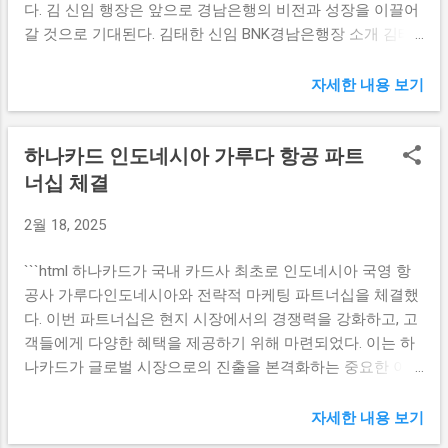
다. 김 신임 행장은 앞으로 경남은행의 비전과 성장을 이끌어
공급 확대였으나, 일부 업체의 사욕으로 인해 정책 효과가 반
디지털 전환이 신용평가 ...
갈 것으로 기대된다. 김태한 신임 BNK경남은행장 소개 김태
감되고 있다. 따라서 모아타운 지역 내에서 지분 쪼개기 거래
한 신임 BNK경남은행장은 경남은행에서 기업고객그룹 및 투
를 시도하거나, 이로 인해 권리 형태가 불분명해지는 상황을
자금융그룹의 부행장보직을 역임해온 경험이 있다. 그는 이
자세한 내용 보기
해결하기 위해서는 서울시와 지자체의 엄격한 감시가 필요하
과정에서 고객과의 긴밀한 소통을 통해 다양한 금융서비스를
다. 또한, 해당 지역의 토지 거래에 대한 규제를 강화해야 할
제공하며 고객 만족도를 높여왔다. 또한, 관련 분야에서 다수
필요성이 제기되고 있다. 이를 통해 주민의 권익을 보호하고,
하나카드 인도네시아 가루다 항공 파트
의 프로젝트를 성공적으로 이끌어내며 경영 능력을 입증해왔
시장의 투명성을 확보할 수 있을 것이다. 세금 탈루의 심각성
다. 김 신임 행장은 특히 기업금융 부문에 있어서 풍부한 경험
너십 체결
서울 내 기획부동산 업체 A가 골드바를 지급하며 세금 탈루
을 보유하고 있으며, 이는 경남은행의 전략적 경쟁력을 강화
를 시도한 사실이 드러났는데, 이는 매우 심각한 문제로 여겨
2월 18, 2025
하는 데 도움이 될 것이다. 앞으로 그는 고객의 니즈를 충족시
진다. 세금 탈루는 정부의 세수를 감소시키고, 공공재원에 대
키기 위한 다양한 금융 솔루션을 개발하고, 이를 통해 은행의
한 신뢰를 해치는 결과를 초래한다. 특히 부동산 시장에서는
```html 하나카드가 국내 카드사 최초로 인도네시아 국영 항
성장 비전을 실현하는 데 주력할 계획이다. 고객의 신뢰를 중
이런 행위가 빈번하게 발생하고 있어, 규제의 필요성이 더욱
공사 가루다인도네시아와 전략적 마케팅 파트너십을 체결했
요시하는 그의 경영 철학은 앞으로의 경남은행 운영에 긍정
강조되고 있다. 기획부동산 업체 A는 실제 거래금액을 숨기
다. 이번 파트너십은 현지 시장에서의 경쟁력을 강화하고, 고
적인 영향을 미칠 것으로 기대된다. BNK금융그룹의 CEO후보
고 낮은 금액으로 신고하여 세금을 회피하는 방식으로 ...
객들에게 다양한 혜택을 제공하기 위해 마련되었다. 이는 하
추천위원회 BNK금융그룹은 17일 자회사 CEO 후보추천위원
나카드가 글로벌 시장으로의 진출을 본격화하는 중요한 이정
회를 개최하여 새로운 경영진을 선임하는 중요한 결정을 내
표가 될 것이다. 하나카드의 인도네시아 진출 하나카드는 인
렸다. 이 위원회는 경남은행을 포함한 BNK금융그룹의 여러
도네시아 시장에 대한 높은 관심과 잠재력을 바탕으로 가루
자회사에서 최적의 인재를 발굴하기 위해 다양한 노력을 기
자세한 내용 보기
다인도네시아와의 파트너십을 체결하였다. 이번 계약으로 하
울이고 있다. 이 과정에서는 후보자의 전문성과 경험을 종합