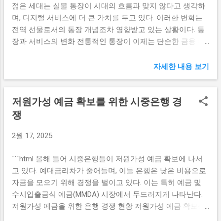
젊은 세대는 실물 통장이 시대의 흐름과 맞지 않다고 생각하
부정적인 영향을 미칠 수 있다. 국제 무역의 불확실성이 커진
이번 협력을 통해 하나카드는 더욱 경쟁력 있는 서비스를 제
며, 디지털 서비스에 더 큰 가치를 두고 있다. 이러한 변화는
가운데 여러 국가들은 자국의 이익을 위해 더욱 강경한 조치
공할 수 있게 되었다. 하나카드는 가루다인도네시아의 마일
전역 선물로서의 통장 개념조차 영향받고 있는 상황이다. 통
를 취할 가능성이 높다. 따라서 트럼프의 관세 정책이 무한히
리지 프로그램과 통합하여 고객들에게 항공 여행 시 추가 혜
장과 서비스의 변화 전통적인 통장이 이제는 단순한 금융 수
확장되면 글로벌 경제 환경은 예기치 못한 방향으로 변화할
택을 제공할 예정이다. 이러한...
단을 넘어 다양한 서비스와 결합되고 있다. 특히, 농협은행의
수 있다. 또한, 이러한 상황은 소비자에게도 직접적인 영향을
‘기록통장’은 과거의 실물 통장에서 벗어나 최근 디지털 환경
자세한 내용 보기
미친다. 소비자들은 증가한 관세로 인해 최종 상품의 가격이
에 최적화된 형태로 발전하고 있다. 금융업계에서도 실물 통
상승하고, 이는 생활비 부담을 증가시킬 우려가 있다. 특히,
장은 거의 유물처럼 취급받고, 이를 대체하는 다양한 모바일
일상 생활에 꼭 필요한 소비재의 가격 상승은 저소득층에 더
저원가성 예금 확보를 위한 시중은행 경
및 인터넷 뱅킹 서비스들이 생겨나고 있다. 이런 변화는 젊은
욱 큰 영향을 미칠 것으로 예상된다. 이러한 요인들은 결국 트
소비자들의 라이프스타일에 더욱 부합하게끔 조정되고 있다.
쟁
럼프의 관세 정책이 무한히 확장되는 상황에서 더욱 주목할
모바일 뱅킹 앱을 이용하면 통장을 확인하는 것은 물론, 다양
필요가 있다. 트럼프 관세 정책의 경제적 여파 트럼프의 관세
2월 17, 2025
한 금융 거래를 손쉽게 할 수 있었다. 이러한 서비스는 특히
정책은 직접적으로 미국 내 산업에 보호막을 제공하는 한편,
시간과 공간의 제약을 받지 않기 때문에 자신이 원하는 시간
전 세계적으로 공급망의 변화를 초래하고 있다. 특히 특정 품
```html 올해 들어 시중은행들이 저원가성 예금 확보에 나서
에 필요한 모든 금융 서비스에 접근할 수 있다. 따라서, 통장
목에 대한 관세 부과는 해당 산업의 경쟁력을 강화하려는 노
고 있다. 예대금리차가 줄어들며, 이들 은행은 낮은 비용으로
의 역할이 이제는 단순한 거래 수단에서 벗어나 고객에게 제
력의 일환이다. 그러나 이는 반대로 다른 국가의 반발을 초래
자금을 모으기 위해 경쟁을 벌이고 있다. 이는 특히 예금 및
공하는 다양한 부가서비스로 확대되고 있다. 이러한 변화는
할 수 있으며, 국제사회의 긴장을 유...
수시입출금식 예금(MMDA) 시장에서 두드러지게 나타난다.
앞으로 통장의 개념을 새롭게 정의하게 될 것이다. 젊은 세대
저원가성 예금을 위한 은행 경쟁 현황 저원가성 예금 확보를
의 취향 현재 젊은 세대는 자신의 개성을 강조하며 소비를 한
위해 시중은행들은 다양한 편리한 서비스와 높은 이자율을
다. 이러한 경향은 통장 사용에서도 그대로 나타난다. 실제로