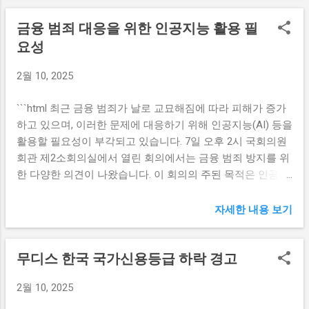
진행된 1차 중재와 관련된 문제를 간소화하고, 양측 간의 분
증으로 이어지고 있다. 고금리 부각으로 인한 청년층의 관심
금융 범죄 대응을 위한 인공지능 활용 필
쟁을 조속히 해결하려는 의도로 해석된다. 교보생명과 어펄
최대 9%대의 고금리는 청년층의 자산 형성에 있어 큰 유인 요
마캐피탈 간의 갈등은 그동안 여러 경로를 통해 확대되어 왔
요성
소로 작용하고 있다. 경제적 불확실성이 커지고 있는 가운데,
으며, 이러한 상황에서 중재 취하는 투자자들에게 긍정적인
안정적인 자산 관리 방법으로 많은 청년들이 청년도약계좌를
2월 10, 2025
신호로 작용할 수 있다. 합의에 이른 가격도 양측 모두에게 자
선택하고 있다. 고금리가 지속된다면 청년층의 자산 증가에
산을 관리하는 데 유리한 조건으로 평가되고 있다. 특히, 교보
긍정적인 영향을 미칠 것으로 예상된다. 청년도약계좌는 단
```html 최근 금융 범죄가 날로 교묘해짐에 따라 피해가 증가
생명 측은 빠른 시간 안에 사태를 정리하고 재정적인 안정성
순한 저축 상품이 아닌, 청년들이 자신의 미래를 준비할 수 있
하고 있으며, 이러한 문제에 대응하기 위해 인공지능(AI) 등을
을 찾아가길 바라는 모습을 보이고 있다. 더불어 2차 중재의
는 플랫폼으로 자리 잡고 있다. 비율이 높은 이자는 ...
활용할 필요성이 부각되고 있습니다. 7일 오후 2시 국회의원
취하는 다른 투자자들에게도 중요한 인사이트를 제공할 가능
회관 제2소회의실에서 열린 회의에서는 금융 범죄 방지를 위
성이 높다. 이는 향후 투자자들이 한정된 자산을 관리하는 데
한 다양한 의견이 나왔습니다. 이 회의의 주된 목적은 인공지
도 유용할 수 있다. 어펄마와의 협상을 통한 교보생명의 전략
능을 통한 금융 범죄 대응 방안 모색이었습니다. 인공지능의
적 결정은 향후 기대되는 재무적 결과에 긍정적으로 작용할
이상탐지 기능을 통한 금융 범죄 예방 금융 범죄의 예방에는
전망이다. 가격 조정의 경제적 영향 어펄마 제시 가격 절반으
자세한 내용 보기
이상탐지 기술이 중요합니다. 인공지능은 대량의 데이터를
로의 합의 결정은 교보생명이 현재 처한 재무적 상황에 시사
실시간으로 분석하여 정상적인 패턴과 비정상적인 패턴을 구
하는 바가 크다. 제시 가격의 절반이라는 것은 교보생명이 손
무디스 한국 국가신용등급 하락 경고
별할 수 있는 능력을 가지고 있습니다. 이는 금융 범죄의 조기
실을 최소화하고, 동시에 어펄마캐피탈과의 관계를 개선하기
경고 시스템으로서 효과적일 수 있습니다. 예를 들어, 고급 분
위한 의도를 반영하고 있다. 신창재 회장은 이를 통해 자산 재
2월 10, 2025
석 알고리즘을 통해 고객의 거래 패턴을 모니터링하면 특정
편성의 과정을 가속화하고, 교보생명의 중장기적인 성장 전
거래가 비정상적일 경우 즉시 경고를 발생시킬 수 있습니다.
략을 강화하려는 목표를 가질 수 있다. 어펄마와의 협상이 원