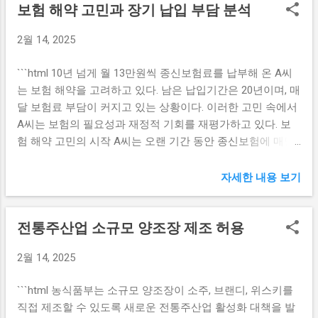
보험 해약 고민과 장기 납입 부담 분석
이러한 문제를 해결하기 위한 공급망안정화기금 을 통해 기
한 방향성을 제시해야 할 필요성이 있습니다. 통화량 증가의
업의 생존을 도모하려는 정책을 추진하고 있습니다. 이 기금
효과 작년 12월, 평균 광의통화량이 40조원 이상 증가한 것은
2월 14, 2025
은 특히 중소기업과 대기업 간의 협력 강화를 목표로 하고 있
경제 전반에 많은 영향을 미칠 수 있습니다. 통화량이 늘어나
으며, 상생협력의 기반을 마련하고 있습니다. 공급망안정화
면 시장에 더 많은 자금이 유입되기 때문에, 일반적으로는 소
```html 10년 넘게 월 13만원씩 종신보험료를 납부해 온 A씨
기금의 주요 목적은 국내 기업들이 글로벌 시장에서 경쟁력
비가 촉진될 가능성이 높아집니다. 그러나 동시에 인플레이
는 보험 해약을 고려하고 있다. 남은 납입기간은 20년이며, 매
을 유지할 수 있도록 지원하는 것입니다. 이를 위해 수출입은
션 압력이 커지기 때문에, 이러한 변화에 대한 신중한 접근이
달 보험료 부담이 커지고 있는 상황이다. 이러한 고민 속에서
행은 2025년도까지 최대 10조원의 자금을 마련하고, 필요한
필요합니다. 통화량 증가는 기업의 대출...
A씨는 보험의 필요성과 재정적 기회를 재평가하고 있다. 보
기업에 신속하게 지원할 계획입니다. 이는 자금의 확보가 어
험 해약 고민의 시작 A씨는 오랜 기간 동안 종신보험에 매달
려운 중소기업들에게 큰 도움이 될 것이며, 산업 전반의 안정
13만원의 보험료를 납부해왔다. 하지만 최근 들어 이 보험이
화로 이어질 것입니다. 또한, 이번 지원을 통해 공급망의 다양
과연 자신에게 필요한 것인지에 대한 의문이 생기기 시작했
자세한 내용 보기
한 요소, 즉 생산, 물류, 유통 등 각 분야에서의 문제를 사전에
다. 매달 나가는 보험료가 적지 않기 때문에, 생활비에 대한
예방하고자 합니다. 이를 통해 기업들이 불필요한 리스크를
부담이 증가하고 있음을 느끼고 있다. 특히, 앞으로 20년이라
감수하지 않도록 하고, 안정적인 운영을 가능하도록 할 것입
전통주산업 소규모 양조장 제조 허용
는 긴 납입기간이 남아 있어 A씨는 해약 여부에 대해 깊이 고
니다. 궁극적으로 이는 국가 경제의 지속적인 성장에도 기여
민하고 있다. 재정적인 여유가 없거나 다른 소비에 대한 필요
할 것입니다. 공급망 생태계 강화 방안 공급망 생태계의 강화
2월 14, 2025
가 커진 상황에서, 지속적으로 보험료를 납부하는 것이 과연
를 위해서는 다양한 요소들이 종합적으로 고려되어야 합니
현명한 선택인지 결정하기 어려운 상황인 것이다. 더군다나
다. 한국수출입은행은 공급망 생태계 강화를 위해 여러 가지
```html 농식품부는 소규모 양조장이 소주, 브랜디, 위스키를
A씨의 재정 상태와 미래의 경제적 계획을 고려했을 때, 보험
방안을 모색하고 있으며, 그 중 하나는 기술 지원과 정보 공유
직접 제조할 수 있도록 새로운 전통주산업 활성화 대책을 발
해약이 현재의 부담을 줄일 수 있는 방법이라는 가능성을 배
입니다. 기업들이 최신 기술을 활용하여 생산성을 높이도록