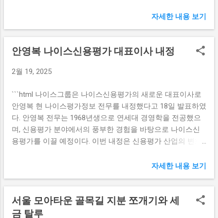
에서 작은 행복을 발견하기 위해서는 주변의 소소한 순간들
질 가능성이 크다. 자영업자 부채 증가 현상 자영업자들의 부
을 귀 기울여 바라볼 필요가 있습니다. 코로나19 이후 많은 사
자세한 내용 보기
채가 증가하는 현상은 경제의 불황과 밀접한 관련이 있다. 소
람들이 사랑하는 사람들과의 소통을 줄이게 되면서 소소한
비자들의 소비가 감소하면서 자영업자들은 매출에 타격을 입
기쁨을 누리는 방법을 잃어버린 듯합니다. 하지만 오늘, 이 순
고, 운영 자금 부족으로 인해 대출에 의존하는 경우가 많아진
안영복 나이스신용평가 대표이사 내정
간에도 우리 곁에는 많은 작은 행복이 존재합니다. 우리가 하
다. 통계청에 따르면, 자영업자들은 대출을 통해 인건비와 임
는 일상적인 습관들, 예를 들어 아침에 마시는 커피의 향이나
대료를 지불하고 있으나, 소비 감소로 인해 매출이 하락하면
2월 19, 2025
기분 좋은 음악을 듣는 시간, 그리고 이따금씩 만나는 친구와
서 부채 부담이 커지고 있다. 또한, 자영업자들의 채무 불이행
의 대화가 모두 우리의 마음을 따뜻하게 해 줍니다. 예를 들
또한 증가하고 있어 사회적 문제가 되고 있다. 많은 자영업자
```html 나이스그룹은 나이스신용평가의 새로운 대표이사로
어, 아침에 창밖의 햇살을 느끼고 잠깐의 여유 시간을 가지는
들이 경제 상황을 타개하기 위해 추가적인 대출을 받거나 사
안영복 현 나이스평가정보 전무를 내정했다고 18일 발표하였
것만으로도 큰 행복을 느낄 수 있습니다. 또한, 스스로 좋아하
업의 규모를 축소하는 등 여러 가지 방법을 모색하고 있으나,
다. 안영복 전무는 1968년생으로 연세대 경영학을 전공했으
는 책을 읽거나 미소 짓는 순간을 만끽하는 것이 일상에서 찾
실질적인 경기 회복이 이루어지지 않는 한 한계를 느끼고 있
며, 신용평가 분야에서의 풍부한 경험을 바탕으로 나이스신
을 수 있는 작은 행복들입니다. 이러한 것들은 곧 우리의 정신
다. 이러한 자영업자 부채 증가는 결국 국가 ...
용평가를 이끌 예정이다. 이번 내정은 신용평가 산업의 변화
건강에도 긍정적인 영향을 미칩니다. 그렇게 우리는 소소한
와 성장에 발맞춰 이루어진 중요한 결정이다. 안영복 전무의
행복들을 찾기 위한 작은 노력을 통해 긍정적인 삶의 방식을
경영 철학 안영복 나이스신용평가 대표이사 내정자는 연세대
자세한 내용 보기
배울 수 있습니다. 일상에서의 작은 순간들은 그 자체로 의미
학교 경영학과를 졸업한 이후 여러 금융 기관에서의 경험을
가 깊습니다. 그 순간들을 소중히 여기고, 감사하는 마음을 잃
바탕으로 신용 평가 및 관리에 대한 전문성을 이어왔다. 그 과
지 않는 것이 작은 행복을 발견하는 첫걸음입니다. 이렇게 하
서울 모아타운 골목길 지분 쪼개기와 세
정에서 그는 고객과의 신뢰를 중시하는 경영 철학을 체화하
나하나의 소소한 순간을 소중히 여기다 보면 우리의 삶 자체
였으며, 이는 그가 앞으로 나이스신용평가의 방향성을 결정
금 탈루
가 더욱 풍요롭고 행복하게 변해간다는 것을 느낄 것입니다.