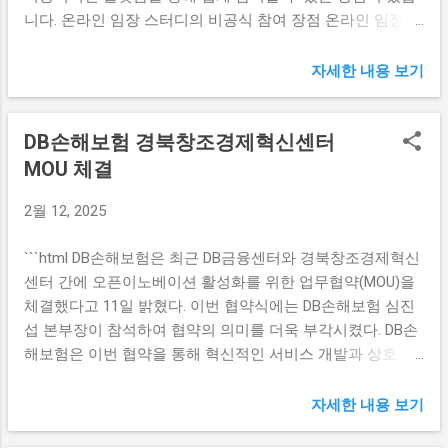
니다. 온라인 임장 스터디의 비공식 참여 장점 온라인 임장 스
필수적이며, 이를 위한 대화와 협력이 필요하다. 최선의 해결
터디는 비공식적인 참여가 가능하다는 점에서 많은 사람들에
책을 찾기 위해 서로의 입장을 이해하고 조율할 필요성이 있
게 인기를 끌고 있습니다. 이를 통해 다양한 지역의 부동산 정
다. 경제적 부담을 경감하고 모든 국민이 안정된 노후를 보낼
자세한 내용 보기
보를 쉽고 빠르게 알아볼 수 있습니다. 예를 들어, 여러 지역
수 있도록 돕기 위해서는 여야가 협력하여 전국민의 의견을
의 시세 변동이나 투자 전략에 대한 정보를 공유하는 것뿐만
수렴하는 방식도 검토해야 할 것이다. 국민연금 개혁 논의의
DB손해보험 경북창조경제혁신센터
아니라, 현장 방문이 어려운 상황에서도 적극적으로 참여할
주요 쟁점 국민연금 개혁에 있어 주요 쟁점은 보험료율과 소
수 있는 기회를 제공합니다. 비공식 참여는 정식 교육 과정이
MOU 체결
득대체율의 조정이다. 이 두 가지 요소는 연금 재정의 지속 가
나 세미나에 비해 시간과 비용 측면에서 더욱 유리합니다. 언
능성과 개인의 연금 수익성에 직접적인 영향을 미친다. 특히,
2월 12, 2025
제 어디서나 스마트폰이나 컴퓨터를 통해 접근할 수 있어, 바
보험료율의 인상은 단기적으로 보았을 때 국민들의 부담이
쁜 현대인들에게 적합한 학습 방식입니다. 특히, 직장인이나
증가하는 결과를 낳기 때문에 정치적 논란이 되고 있다. 소득
```html DB손해보험은 최근 DB금융센터와 경북창조경제혁신
대학생 등 다양한 연령층이 이 스터디를 통해 부동산에 대한
대체율은 은퇴 후 수입의 어떤 비율을 연금으로 받을 수 있는
센터 간에 오픈이노베이션 활성화를 위한 업무협약(MOU)을
지식을 넓히고 자신의 투자 포트폴리오를 확립할 수 있습니
지를 결정하는 중요한 지표로, 높은 소득대체율은 안정...
체결했다고 11일 밝혔다. 이번 협약식에는 DB손해보험 심진
다. 또한, 디지털 환경에서는 다양한 의견을 가진 참여자들과
섭 본부장이 참석하여 협약의 의미를 더욱 부각시켰다. DB손
소통할 수 있는 공간이 활성화되어 있습니다. 이를 통해 실시
해보험은 이번 협약을 통해 혁신적인 서비스 개발과 상호 협
간으로 정보 교류를 할 수 있으며, 다양한 시각을 포용하는 것
력을 기대하고 있다. DB손해보험과 경북창조경제혁신센터의
이 가능해집니다. 이러한 면에서 온라인 임장 스터디는 현대
동반 성장 DB손해보험은 경북창조경제혁신센터와의 협약을
인들에게 많은 이점을 제공하는 플랫폼으로 자리잡고 있습니
자세한 내용 보기
통해 상호 발전을 도모하고 있다. 이 협약은 두 기관의 전문성
다. 온라인 임장 스터디의 안전성 확보 온라인 임장 스터디는