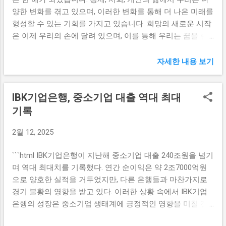
카페인을 피한 대안 음료를 찾고 있는 점이 주효했습니다. 게
를 개발하는 데 중점을 두고 있다. 특히, 양 기관은 데이터 분
양한 변화를 겪고 있으며, 이러한 변화를 통해 더 나은 미래를
다가, 많은 카페들이 카페인이 없는 음료 옵션을 강화하고, 이
석 및 AI 기술 활용을 통해 더 나은 금융 서비스를 제공하고자
형성할 수 있는 기회를 가지고 있습니다. 희망의 새로운 시작
를 통해 고객의 선택지를 넓히고 있습니다. 둘째, 디카페인 아
한다. DB손해보험은 빅데이터와 인공지...
은 이제 우리의 손에 달려 있으며, 이를 통해 우리는 꿈을 현
메리카노는 일상생활에서 부담 없이 즐길 수 있는 특성을 가
실로 만들 수 있습니다. 미래를 향한 새로운 도전 우리가 경험
지고 있습니다. 바쁜 일상 속에서 저녁 시간에도 커피를 마시
하고 있는 포스트 팬데믹 시대는 많은 도전과 기회를 함께 가
자세한 내용 보기
고 싶어 하는 소비자들이 많아지면서, 디카페인 제품이 더욱
져왔습니다. 변화하는 환경 속에서 실질적인 해결책을 찾는
인기를 끌고 있습니다. 특히, 저녁이나 늦은 오후에도 커피를
것은 우리의 의무이자 도전입니다. 특히, 혁신적인 기술의 발
즐기고 싶은 소비자들에게 제격이라는 평가를 받고 있습니
IBK기업은행, 중소기업 대출 역대 최대
전은 우리의 일상과 업무 방식에 큰 영향을 미치고 있습니다.
다. 이를 통해 디카페인 아메리카노는 소비자들과의 소통을
우리는 과거의 실패로부터 배우고, 새로운 기술을 통해 더 나
기록
강화하고, 다양한 이벤트를 진행하여 제품 홍보에 힘쓰고 있
은 미래를 창조할 수 있는 기회를 놓치지 않아야 합니다. 예를
습니다. 셋째, 국내 스타벅스에서의 디카페인 아메리카노 판
2월 12, 2025
들어, 인공지능(AI)과 머신러닝 기술은 많은 산업에서 효율성
매량이 높은 것도 주요 요인입니다. 스타벅스는 디카페인 선
을 향상시키고 있습니다. 이러한 기술들은 유연한 작업 환경
택지를 다양하게 갖추고 있으며, 고객들에게 더 나은 품질의
```html IBK기업은행이 지난해 중소기업 대출 240조원을 넘기
과 자동화를 통해 기업의 생산성을 향상시키고 있습니다. 이
음료를 제공하고 있습니다. 이러한 접근은 소비자들에게 브
며 역대 최대치를 기록했다. 연간 순이익은 약 2조7000억원
러한 변화는 단순히 기업의 성장을 넘어 개인의 삶에도 큰 변
랜드에 대한 충성도를 높이는 데 기여하고 있으며, 결과적으
으로 양호한 실적을 거두었지만, 다른 은행들과 마찬가지로
화를 가져옵니다. 따라서 우리는 이러한 기술을 이해하고, 이
로 판매량 상승으로 이어지고 있...
경기 불황의 영향을 받고 있다. 이러한 상황 속에서 IBK기업
를 활용할 수 있는 방안을 모색해야 합니다. 또한, 지속 가능
은행의 성장은 중소기업 생태계에 긍정적인 영향을 미칠 것
한 개발은 미래에 대한 우리의 비전을 뒷받침하고 있습니다.
으로 예상된다. IBK기업은행의 성장과 수행능력 IBK기업은행
기후 변화와 환경 문제는 싸우기 위해 우리가 결단해야 하는