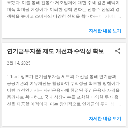
표했다. 이를 통해 전통주 제조업체에 대한 주세 감면 혜택이
제할 수 없다. 이와 같은 고민은 많은 사람들이 공감할 수 있
지원할 계획을 세우고 있습니다. 이를 통해 기업들은 경쟁력
대폭 확대될 예정이다. 이러한 정책 변화는 전통주 산업의 경
는 대목이다. 보험 해약에 대한 결정은 단지 금전적인 부분만
을 갖출 수 있을 뿐만 아니라, 변화하는 시장에 유연하게 대응
쟁력을 높이고 소비자의 다양한 선택을 확대하는 데 기여할
이 아니라, 장기적인 재정 목표 및 개인적인 삶의 질과도 밀접
할 수...
것으로 기대된다. 전통주 산업의 현황과 변화 전통주 산업은
하게 연결되어 있다. 따라서 이러한 고민을 해결하기 위해서
오랜 역사를 가지고 있는 한국의 독특한 문화 및 경제적 요소
자세한 내용 보기
는 보다 명확한 정보와 자신만의 재정 계획이 필요하다. 장기
입니다. 최근 몇 년간 이러한 산업은 다양한 도전 과제에 직면
납입 부담 분석하기 대부분의 사람들이 종신보험에 가입하는
해 왔습니다. 외부의 패스트푸드와 주류의 수입 증가로 인해
이유는 불확실한 미래에 대한 대비 및 유족 보호를 위해서이
연기금투자풀 제도 개선과 수익성 확보
전통주 소비가 줄어들고 있었고, 소규모 양조장들은 경제적
다. 하지만 A씨와 같은 사례에서 볼 수 있듯이, 시간이 지나면
압박을 받고 있었습니다. 그렇지만 농식품부의 새로운 대책
서 보험료의 부담은 점차 커지는 경향이 있다. 매달 납입해야
2월 14, 2025
은 이 산업이 부활할 수 있는 기회를 제공합니다. 소규모 양조
하는 13만원은 단순한 금액이 아니며, 이를 통해 얻는 보장과
장에서 직접 소주, 브랜디, 위스키를 제조할 수 있는 것은 전
실제로 필요한 보장이 맞물리지 않을 경우, 해약을 고민하게
```html 정부가 연기금투자풀 제도의 개선을 통해 연기금과
통주 생산 방식을 재정립하는 중요한 변화입니다. 이로 인해
된다. 또한 A씨는 앞으로의 생활비와 여러 재정적 필요를 고
공공기관의 여유재원을 활용하여 수익성을 확보할 방침이다.
소비자들은 더욱 다양한 선택을 가질 수 있으며, 생산자들은
려해 보았을 때, 매달 납부하는 보험료가 다른 재정적 목표에
이번 개선안에서는 자산운용사에 한정된 주간운용사 자격을
자신의 독창성을 더욱 발휘할 수 있게 됩니다. 소규모 양조장
미치는 영향을 분석해야 한다. 예를 들어, 보험료 대신 투자나
증권사로 확대하고, 국내 상장지수를 포함한 다양한 투자 옵
들이 새로운 제품을 시장에 출시할 수 있는 기회를 얻게 되면,
저축으로 활...
션을 제공할 예정이다. 이는 장기적으로 연기금의 투자 성과
이는 직접 재배한 원료들과 전통 방식으로 제조된 제품들로
와 안정성을 높이기 위한 목적이다. 연기금투자풀 제도의 새
인해 품질 높고 차별화된 제품들이 등장할 것입니다. 따라서
로운 방향 최근 정부는 연기금투자풀 제도를 개선하기로 결
자세한 내용 보기
이러한 정책은 고품질의 전통주를 소비자들에게 제공할 수
정하였다. 이는 연기금과 공공기관의 여유재원을 효과적으로
있는 좋은 계기가 될 것입니다. 소규모 양조장 주세 감면 혜택