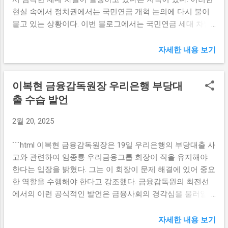
을 선호하는 소비자들에게 더욱 매력적으로 다가갈 것이며,
으로 작용할 것이다. 따라서 정부는 K푸드 수출의 일환으로
현실 속에서 정치권에서는 국민연금 개혁 논의에 다시 불이
건강과 맛 전반을 아우르는 포트폴리오를 구축할 수 있게 될
전통...
붙고 있는 상황이다. 이번 블로그에서는 국민연금 세대 차별
것입니다. 이와 더불어, SPC삼립은 온라인과 오프라인을 아
의 현실과 그에 따른 개혁 필요성을 살펴보겠다. 국민연금 세
우르는 마케팅 전략을 통해 소비자와의 접점을 넓혀 나갈 계
대 차별의 현실 국민연금 제도의 가장 큰 문제 중 하나는 바로
획입니다. 결과적으로 SPC삼립의 이번 결정은 단순한 생산
자세한 내용 보기
세대 간의 연금 수급액 차별이다. 세대 간의 수급액 차이는 노
증가를 넘어, 변화하는 소비 시장에 적시에 대응하려는 의지
령층과 청년층 간의 소득 격차와 직결되어 있다. 예를 들어,
를 반영한 것입니다. 소비자들이 원하는 것은 품질 높은 건강
이복현 금융감독원장 우리은행 부당대
젊은 세대는 상대적으로 낮은 월급을 받는 경우가 많아, 국민
식이며, SPC삼립은 이러한 수요에 부합하기 위해 끊임없이
연금을 납입할 때 금액이 적어 이로 인해 향후 수급액이 감소
출 수습 발언
노력하고 있습니다. 결국 이러한 전략은 SPC삼립이 전통적인
하게 된다. 반면, 이미 연금을 받고 있는 노령층은 과거에 비
식품 시장에서 차별화된 경쟁력을 유지하는 데 도움을 줄 것
2월 20, 2025
해 높은 수급액을 받는 경향이 있다. 이러한 문제는 더 심각해
입니다. 또띠아 생산능력 3배 증대의 의미 또띠아는 최근 몇
지고 있으며, 젊은 세대는 노령층에 비해 월평균 수급액이 크
년 간 식단의 혁신과 함께 인기가 급상승하고 있는 식재료입
```html 이복현 금융감독원장은 19일 우리은행의 부당대출 사
게 줄어드는 상황이다. 특히, 미래에 대한 불확실성이 커짐에
니다. SPC삼립이 또띠아 사용을 강조하는 이유는 바로 이러
고와 관련하여 임종룡 우리금융그룹 회장이 직을 유지해야
따라 청년들은 더욱 큰 부담을 느끼고 있는 실정이다. 또한,
한 트렌드에 발맞추어 소비자들을 사로잡기 위해서입니다.
한다는 입장을 밝혔다. 그는 이 회장이 문제 해결에 있어 중요
국민연금 제도의 재정적인 안정성에도 우려의 목소리가 커지
생산능력을 3배로...
한 역할을 수행해야 한다고 강조했다. 금융감독원의 최전선
고 있다. 고령화 사회가 진행됨에 따라 은퇴 후 국민연금을 통
에서의 이런 공식적인 발언은 금융사회의 경각심을 불러일으
해 생계를 유지하는 노령층이 증가하고, 저출생으로 인해 새
킬 것으로 예상된다. 이복현 금융감독원장의 경고 이복현 금
로운 가입자 수가 줄어드는 악순환이 이어지고 있다. 이로 인
융감독원장이 우리은행의 부당대출 사고에 대해 강력한 경고
해 국민연금 기금은 빠르게 고갈될 수 있는 위험에 처해 있다.
자세한 내용 보기