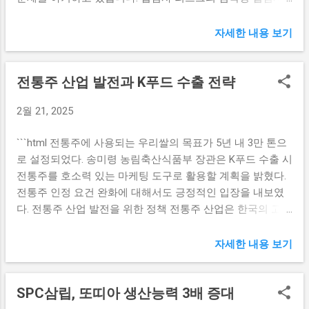
리스크는 소비자에게 신뢰를 주어야 할 유통업체와 입점사가
연결되어 발생하는 여러 가지 문제를 지칭합니다. 최근 패션
자세한 내용 보기
업계에서는 가품 논란과 품질 문제로 인해 신뢰성을 상실하
게 되었고, 이는 소비자들에게 직접적인 영향을 미쳤습니다.
전통주 산업 발전과 K푸드 수출 전략
이러한 분위기는 식품 분야에서도 동일하게 적용되고 있으
며, 소비자들은 자신이 구매하는 제품의 품질에 대해 의구심
2월 21, 2025
을 가지기 시작했습니다. 특히, 대형 백화점에서 판매하는 제
품이 문제가 발생하면 브랜드 이미지 및 신뢰도에 치명적인
```html 전통주에 사용되는 우리쌀의 목표가 5년 내 3만 톤으
타격을 줄 수 있습니다. 따라서 유통업체는 입점사 선정을 더
로 설정되었다. 송미령 농림축산식품부 장관은 K푸드 수출 시
욱 신중히 해야 하며, 품질 관리 및 인증 절차를 강화해야 합
전통주를 호소력 있는 마케팅 도구로 활용할 계획을 밝혔다.
니다. 제품의 품질 보증이 결여되면 소비자들은 쉽게 이탈하
전통주 인정 요건 완화에 대해서도 긍정적인 입장을 내보였
며, 이는 매출 하락으로 이어질 수 있습니다. 이를 방지하기
다. 전통주 산업 발전을 위한 정책 전통주 산업은 한국의 고유
위해서는 판매자와의 커뮤니케이션 및 협력 관계를 더욱 강
한 문화유산을 담고 있는 중요한 분야이다. 이를 지원하기 위
화하는 것이 필수적입니다. 소비자의 의견을 적극적으로 반
해 정부는 다양한 정책과 프로그램을 도입하고 있다. 전통주
자세한 내용 보기
영하는 시스템을 구축하고, 문제가 발생했을 때 즉각적으로
의 품질 향상과 생산량 증대를 위해 우리쌀 사용을 장려하고,
대응할 수 있는 체계를 만드는 것이 중요합니다. 이는 단순히
이를 바탕으로 고유의 전통주 브랜드를 육성하는 방향으로
현재 문제를 해결하는 데 그치지 않고 향후 유사한 상황을 예
SPC삼립, 또띠아 생산능력 3배 증대
나아가고 있다. 특히, 5년 내 3만 톤의 우리쌀 사용 목표는 전
방하는 데에도 효과적입니다. 또한, 소비자에게 신뢰를 줄 수
통주 제조사들에게 상당한 기회를 제공하고 있다. 이는 전통