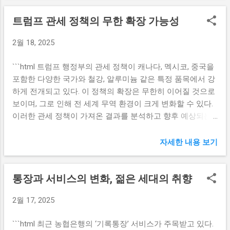
늘을 나는 고객들에게 더욱 풍부한 서비스를 제공할 수 있는
적으로 평가하여 최종 후보를 선정한다고 전해졌다. 김태한
트럼프 관세 정책의 무한 확장 가능성
기회를 갖게 되었다. 또한, 인도네시아는 동남아시아에서 가
신임 행장은 이번 위원회에서 특히 기업고객 부문에 대한 전
장 큰 경제 시장 중 하나로, 이를 통해 하나카드는 지속적인
문성이 높이 평가받았으며, 이는 BNK금융그룹의 전략적 비전
2월 18, 2025
성장과 발전을 추구할 수 있을 것으로 기대된다. 하나카드는
에 부합하는 인재로 여겨진다. BNK금융그룹은 앞으로도 이러
가루다인도네시아와 협력하여 공동 마케팅 활동을 진행하며,
한 절차를 통해 지속 가능한 경영과 고객 중심의 서비스를 강
```html 트럼프 행정부의 관세 정책이 캐나다, 멕시코, 중국을
고객에게 매력적인 혜택을 제공할 계획이다. 이를 통해 고객
화할 예정이다. 잠재력 있는 인재들이 리더십을 발휘할 수 있
포함한 다양한 국가와 철강, 알루미늄 같은 특정 품목에서 강
들은 가루다 항공의 항공권 할인, 특별 프로모션 등의 혜택을
는 환경을 조성하여 그룹 전반의 경쟁력을 높이는 것이 이들
하게 전개되고 있다. 이 정책의 확장은 무한히 이어질 것으로
누릴 수 있을 것이다. 이러한 서비스 강화는 고객의 만족도를
의 목표이다. 향후 경남은행의 비전과 계획 신임 김태한 행장
보이며, 그로 인해 전 세계 무역 환경이 크게 변화할 수 있다.
높이고, 브랜드 충성도를 강화하는 데 중요한 역할을 할 것으
은 BNK경남은행의 ...
이러한 관세 정책이 가져온 결과를 분석하고 향후 예상되는
로 예상된다. 더불어, 하나카드는 디지털 플랫폼을 활용한 마
변화들을 살펴보겠다. 확장 가능성: 무역 전쟁의 새로운 국면
케팅 전략을 통해 인도네시아 내에서의 인지도를 더욱 높일
트럼프의 관세 정책은 불공정한 무역 관행에 대한 강력한 대
자세한 내용 보기
계획이다. 특히, 소셜 미디어와 다양한 온라인 채널을 통해 고
응으로 출발하였다. 이 정책은 특정 국가와의 무역에서 철강
객과의 소통을 강화하고, 실시간으로 맞춤형 서비스를 제공
과 알루미늄과 같은 품목에 대한 높은 관세 부과를 통해 자국
할 예정이다. 이를 통해 고객의 니즈를 충족시키고, 더욱 많은
통장과 서비스의 변화, 젊은 세대의 취향
산업 보호를 목표로 하고 있다. 그러나 이러한 정책이 무역 전
고객을 확보할 수 있는 발판을 마련하게 될 것이다. 가루다인
쟁으로 번지게 될 경우, 각국 간의 경제적 협력보다는 갈등이
도네시아와의 경쟁력 강화 가루다인도네시아와의 파트너십
2월 17, 2025
심화될 위험이 커진다. 특히, 무역 전쟁이란 개념은 단순히 무
은 하나카드에게 어떤 이점이 있을까? 특히, 고객들에게 제공
역 협정이나 상품 관세의 변화만을 의미하지 않는다. 이는 전
할 수 있는 서비스의 다양성과 품질 개선 효과가 주효할 것으
```html 최근 농협은행의 ‘기록통장’ 서비스가 주목받고 있다.
체 경제 체계에 타격을 줄 수 있고, 관련 산업의 경쟁력에도
로 예상된다. 가루다인도네시아는 세계적 수준의 항공사로,