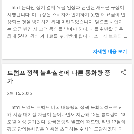
있다. 또한, 정부의 재정 정책 변화가 기업과 개인의 세금 부
각적인 소비진작을 들 수 있다. 정부가 경비를 투입할 경우 우
```html 온라인 정기 결제 요금 인상과 관련된 새로운 규정이
담에 미치는 영향도 크다. 이러한 다양한 원인이 복합적으로
선 소비자와 기업에게 직접적인 지원이 이루어지기 때문이
시행됩니다. 이 규정은 소비자가 인지하지 못한 채 요금이 인
작용하여 세수 결손이 심화되고 있는 것이다. 결과적으로 대
다. 이러한 지원은 소비자의 구매력을 높이는 데 도움을 주며,
상되는 것을 방지하기 위해 마련되었습니다. 앞으로 사업자
규모 세수 결손은 국가 재정 전반에 부정적인 영향을 미치고
결과적으로 경제의 흐름을 되살리게 된다. 두 번째로, 추가경
는 요금 변경 시 고객 동의를 받아야 하며, 이를 위반할 경우
있으며, 이러한 상황이 계속될 경우 더욱 심각한 재정 적자를
정예산안은 고용 창출에 기여할 수 있다. 위기 상황에서...
최대 5천만 원의 과태료를 부과받게 됩니다. 소비자 보호를
초래할 것으로 예상된다. 국가 재정 적자 확대의 여파 국가 재
위한 요금 인상 규정 온라인 정기 결제 서비스를 이용하는 소
정 적자의 확대는 여러 가지 방식으로 나타난다. 첫째, 정부의
비자에게는 몇 가지 중요한 보호 조치가 마련됩니다. 새로운
자세한 내용 보기
공공 서비스와 복지 지원에 대한 지속적인 압박이 가해진다.
규정에 따르면, 사업자는 요금 인상 시점 전 30일 이내에 소비
재정 적자가 커질수록 필요한 자원을 확보하기가 어려워지
자에게 변경 사항을 통지하고 동의를 얻어야 합니다. 이는 소
며, 이는 필연적으로 국민이 제공받는 서비스의 질 저하로 이
트럼프 정책 불확실성에 따른 통화량 증
비자가 예기치 않은 요금 인상을 경험하지 않도록 하기 위함
어질 수 있다. 둘째, 재정 적자 확대는 국가 부채 증가로 이어
입니다. 현행 시스템에서는 소비자가 요금 인상을 인지하지
가
진다. 국가가 당장 필요한 자금을 조달하기 위해 채무를 증가
못할 경우가 많았으므로 이러한 변화는 소비자의 권익을 보
시키게 되면, 향후 이자 부담이 커지며 재정 건전성에 부정적
2월 15, 2025
호하는 데 매우 중요한 역할을 할 것입니다. 또한, 사업자는
인 영향을 미친다. 이로 인해 장기적으로는 국가 신용 등급이
명확한 설명과 함께 요금 변경의 사유를 공지해야 하며, 소비
떨어질 위험도 존재한다. 셋째, 이러한 재정적자는 결국 국민
```html 도널드 트럼프 미국 대통령의 정책 불확실성으로 인
자가 쉽게 이해할 수 있도록 하는 것이 필수적입니다. 요금 인
의 세금 부담으로 회귀하게 된다. 정부는 부족한 재원을 충당
해 시중 대기성 자금이 늘어나면서 지난해 12월 통화량이 40
상에 대한 동의 절차는 더욱 투명해져야 하고, 고객은 스스로
하기 위해 세금 인상을 고려할 수 있으며, 이는 결국 가계의
조원 이상 증가했다. 한국은행의 발표에 따르면, 작년 12월의
요금 변동에 대한 의사를 표현할 수 있는 권리를 갖게 됩니다.
경제적 압박을 증가시키는 ...
평균 광의통화량은 예측을 초과하는 수치에 도달하였다. 이
이러한 원칙에 따라 소비자는 불가피한 요금 인상에 대해 충