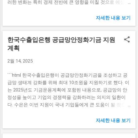
러한 변화는 특히 경제 전반에 큰 영향을 미칠 것으로 예상된
분한 정보를 제공받고, 그에 따라 자신의 선택을 할 수 있게
다. 정책 불확실성의 영향 도널드 트럼프 대통령의 정책 불확
됩니다. 이와 같은 규정 강화는 사업자에게도 일정한 부담을
실성이 미국 내외 경제에 미치는 영향은 매우 큽니다. 그의 통
줄 수 있지만, 장기적으로는 고객과의 신뢰를 구축하는 계기
자세한 내용 보기
상 정책, 세금 정책, 그리고 규제 변화 등에 대한 불확실성은
가 될 것입니다. 소비자가 사업자에 대한 신뢰를 느낀다면, 이
기업들이 자본을 투자하는 데 주저하게 만들고 있습니다. 이
는 사업의 지속적 성장과 직결될 것이므로 결국 안정적인 비
한국수출입은행 공급망안정화기금 지원
에 따라 기업들은 현금을 보유하거나 대기성 자금을 늘리는
즈니스 환경이 만들어질 것으로 기대됩니다. 불충분한 정보
경향을 보이며, 이러한 행동은 통화량 증가로 이어지고 있습
계획
전달의 결과 기존에는 정보의 부족이나 투명성 결여로 인해
니다. 특히, 이러한 정책적 불확실성이 감지되었을 때, 기업들
소비자가 요금 인상 사실을 인지하지 못하는 경우가 많았습
2월 14, 2025
은 신중한 접근을 취하게 됩니다. 소비자 신뢰가 낮아지면서
니다. 이로 인해 불만이 쌓이고 사업자에 대한 신뢰가 저하되
소비가 감소하고, 이는 자연스럽게 기업의 매출에 부정적인
는 사례가 적지 않았습니다. 새롭게 도입된 규정은 이러한 문
```html 한국수출입은행이 공급망안정화기금을 조성하고 공
영향을 미칠 수 있습니다. 따라서 기업들은 여분의 자금을 보
제를 해소하기 위한 것이라 할 수 있습니다. 소비자는 요금 인
급망 생태계 강화를 위해 최대 10조원을 지원하기로 했다. 이
유하고자 하여, 자금의 유통 속도가 느려지는 현상이 발생합
상에 대한 충분한 사전 정보를 요구할 수 있...
는 2025년도 기금운용계획에 포함된 내용으로, 공급망의 안
니다. 결과적으로, 이는 공식적인 통화량 증가로 나타나는 것
정성을 높이고 기업의 경쟁력을 강화하려는 의지의 일환이
이죠. 이와 같은 상황은 경제가 성장하는 데 있어 부정적인 요
다. 수은은 이번 지원이 국내 기업들에게 큰 도움이 될 것으로
소로 작용할 수 있으며, 장기적으로는 경제의 안정성에도 해
기대하고 있다. 공급망안정화기금의 필요성 공급망의 안정성
로운 결과를 초래할 수 있습니다. 기업들이 대기성 자금을 축
은 국가 경제의 근본적인 요소로 작용합니다. 특히 글로벌 경
적하는 시점에서, 이는 통화 공급의 증가로 이어져 인플레이
자세한 내용 보기
제가 불안정한 현 상황에서 공급망의 문제는 기업의 생산 및
션의 가능성을 높이기도 합니다. 경제 전문가들은 이러한 현
유통 과정에 큰 영향을 미칠 수 있습니다. 한국수출입은행은
상을 주의 깊게 살펴보아야 하며, 정책 결정자들은 보다 명확