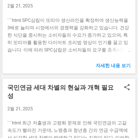
있는 투명한 경영이 이루어져야 합니다. 패션 분야의 전철을
2월 21, 2025
주 산업의 경쟁력을 높이기 위한 보다 근본적인 노력의 일환
밟은 식품 업계 패션 업계에서 시작된 품질 논란이 이제는 식
이다. 또, 전통주의 품질 개선을 위한 다양한 기술 개발과 연
품 업계로 퍼져나가고 있습니다. 식품 분야에서 발생한 문제
```html SPC삼립이 또띠아 생산라인을 확장하여 생산능력을
구도 함께 이뤄지고 있다. 이와 같은 정책은 전통주의 인지도
들은 대부분 안전성이나 품질과 관련이 있으며, 소비자들의
3배로 늘리며 시장에서의 경쟁력을 강화하고 있습니다. 건강
제고 및 소비자들의 관심을 유도한다. 전통주의 매력을 효과
건강에 직결되는 사안이기 때문에 그 중요성이 더욱 부각되
한 식단을 중시하는 소비자들의 수요가 증가하고 있으며, 특
적으로 전달함으로써, 국내는 물론 해외 시장에서도 성장할
고 있습니다. 과거 패션 아이템에서의 가품 논란과 마찬가지
히 또띠아를 활용한 다이어트 조리법 영상이 인기를 끌고 있
수 있는 발판을 마련하고 있다. 따라서 정부의 이러한 정책과
로, 식품 업계에서도 저렴하지만 품질이 보장되지 않는 제품
습니다. 이에 따라 SPC삼립은 소비자들의 요구를 충족시키기
지원은 전통주 산업 발전에 필수적이다. K푸드 수출 전략과
들이 등장하고 있습니다. 이는...
위해 적극적인 시장 대응에 나섰습니다. SPC삼립의 새로운
전통주 K푸드 수출은 한국의 식문화 홍보와 경제적 이익을
전략 SPC삼립은 이번에 또띠아 생산능력을 3배로 증대시키
자세한 내용 보기
동시에 추구하는 중요한 전략이다. 전통주 또한 K푸드의 일환
면서 시장에서의 입지를 더욱 강화하고 있습니다. 코로나19
으로 세계 시장에 알릴 수 있는 훌륭한 제품이다. 관계자는 전
와 같은 위기 속에서도 건강한 먹거리에 대한 소비자들의 관
통주가 K푸드와 함께 필수적으로 마케팅 전략에 포함될 것이
국민연금 세대 차별의 현실과 개혁 필요
심은 높아지고 있으며, 이에 따라 SPC삼립은 생산 라인의 현
라고 말했다. K푸드 수출은 유니크한 한국의 식품을 세계 소
대화와 자동화를 통해 생산성과 품질을 동시에 개선하고자
성
비자들에게 소개하는 것을 목표로 하고 있다. 이 과정에서 전
노력하고 있습니다. 이러한 전략은 특히 다이어트 등 건강한
통주가 소비자에게 눈에 띄게 어필할 수 있도록 다양한 홍보
2월 21, 2025
식단을 선호하는 소비자층에게 긍정적인 반응을 유도할 것으
활동을 진행할 계획이다. 특히 전통주가 지닌 역사적 가치와
로 예상됩니다. 또 게다가, SPC삼립이 출시할 새로운 제품 라
독창성을 강조하여, 해외 소비자들에게 새로운 경험을 제공
```html 최근 저출생과 고령화 문제로 인해 국민연금의 고갈
인은 고객들이 다양하게 활용할 수 있는 또띠아를 중심으로
하는 데 중점을 두고 있다. 전통주와 K푸드의 시너지 효과는
속도가 빨라진 가운데, 노령층과 청년층 간의 연금 수급액에
구성될 예정입니다. 이러한 제품들은 채식 및 저칼로리 식단
그 이상을 넘어서, 한국 문화에 대한 관심을 증대시키는 방법
서 심각한 세대 차별이 발생하고 있다는 지적이 있다. 이러한