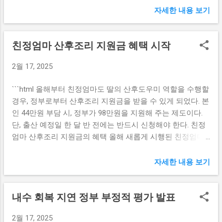
제공하며 고객 유치에 나서고 있다. 특히, 최근 예대금리차가
많은 젊은층 소비자들은 실물 통장을 꺼리며, 모바일 뱅킹 서
자세한 내용 보기
감소함에 따라 자금 운용 전략의 변화가 필요해졌다. 이러한
비스에 대한 의존도가 높아지고 있다. 그들은 언제 어디서나
변화는 은행들이 리스크를 줄이고 경쟁력을 유지하기 위해
편리하게 금융 서비스를 이용하고 싶어 하며, 기념일이나 특
친정엄마 산후조리 지원금 혜택 시작
저원가성 예금에 집중하게 만드는 중요한 요인이다. 또한, 많
별한 날을 위해 통장을 선물하는 것보다는 다른 유형의 경험
은 시중은행들이 고객의 다양한 요구에 부응하기 위한 노력
이나 서비스를 선호한다. 또한, 젊은 세대의 소비 트렌드는
2월 17, 2025
을 계속하고 있다. 예를 들어, 몇몇 은행은 자산 관리 서비스,
ESG(환경·사회·지배구조)를 고려한 제품이나 서비스에도 큰
개인 맞춤형 금융 상품 등을 강화해 고객 만족도를 높이려 하
영향을 받는다. 이에 따라 금융 서비스도 이러한 경향과 발맞
```html 올해부터 친정엄마도 딸의 산후도우미 역할을 수행할
고 있다. 이러한 노력은 결국 고객의 충성도를 증가시키고, 장
추어 소비자들에게 지속 가능성이나 친환경적인 부분을 강조
경우, 정부로부터 산후조리 지원금을 받을 수 있게 되었다. 본
기적인 예금 확보에 기여할 것으로 보인다. 더 나아가, 일부
하며 새로운 상품을 출시하고 있다. ‘기록통장’과 같은 서비스
인 44만원 부담 시, 정부가 98만원을 지원해 주는 제도이다.
은행들은 디지털 뱅킹 서비스를 강화하여 고객이 언제 어디
는 이러한 요구에 부합할 수 있는 대안으로 떠오르고 있으
단, 출산 예정일 한 달 반 전에는 반드시 신청해야 한다. 친정
서나 편리하게 이용할 수 있는 환경을 조성하고 있다. 이러한
며,...
엄마 산후조리 지원금의 혜택 올해 새롭게 시행된 친정엄마
접근 방식은 특히 젊은 세대와 모바일 중심의 고객층을 겨냥
산후조리 지원금 정책은 출산 후 조리 기간 동안, 친정엄마가
하고 있다. 따라서 시중은행들은 저원가성 예금을 위한 경쟁
딸의 산후도우미로 활동할 수 있도록 지원하는 제도이다. 이
자세한 내용 보기
에서 유리한 위치를 차지하기 위해 기술 투자와 마케팅 전략
는 부모 자식 간의 연대감을 더욱 강화하고, 아기에게는 안정
을 지속적으로 강화해야 할 것이다. 저원가성 예금의 유리한
적인 환경을 제공하여 건강한 성장을 지원하는 데 기여할 수
조건 분석 저원가성 예금 확보의 중요한 요소 중 하나는 고객
내수 회복 지연 정부 부정적 평가 발표
있다. 정부에서 지원하는 금액은 본인이 부담하는 44만원에
에게 제공되는 이자율이다. 시중은행들은 저원가성 예금을
더하여 총 98만원에 달하며, 이를 통해 경제적인 부담을 크게
통해 낮은 비용으로 자금을 조달하고 있으므로 고객에게 경
2월 17, 2025
덜 수 있다. 특히, 첫 아이를 출산하는 경우에는 많은 부모들