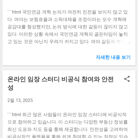
회를 얻게 된다. 이로 인해 소비자들은 더욱 다양한 맛과 향을
기적인 재정 건전성을 유지하려는 목표를 설정하고 있다. 수
```html 국민연금 개혁 논의가 여전히 진전을 보이지 않고 있
가진 소주를 즐길 수 있게 되며, 전통의 맛을 살린 소주가 소
익성을 높이기 위한 방안 중 하나는 다양한 자산군에 대한 투
다. 여야는 보험료율과 소득대체율 조정이라는 모수 개혁에
비자들에게 인기를 끌 가능성이 높아진다. 둘째로, 소규모 양
자 확대이다. 정부는 국내 상장지수를 포함하여 해외 투자, 부
공감대를 형성했지만, 논의 방식에 대한 갈등이 끊이지 않고
조장은 지역 경제 활성화를 도울 수 있다. 지역주민과의 협업
동산,...
있다. 이러한 상황 속에서 국민연금 개혁의 골든타임이 놓치
을 통해 생산된 소주는 지역의 문화와 전통을 전달하는 매개
고 있는 것은 아닌지 우려가 커지고 있다. 여야 갈등의 뿌리와
체로 기능할 수 있으며, 이는 여행객들의 관심을 끌어 지역 관
국민연금 개혁의 필요성 국민연금 개혁은 여야 정치권에서
광 산업에도 긍정적인 영향을 미칠 수 있다. 셋째로, 정부의
지속적으로 다루어져야 하는 이슈이다. 그러나 이러한 논의
주세 감면 혜택은 소규모 양조장이 안정적으로 정착할 수 있
자세한 내용 보기
는 정치적 갈등으로 인해 원활하게 진행되지 않으며, 따라서
는 기반을 마련할 것이다. 초기 비용 부담이 줄어들면서 많은
국민들의 불안감이 가중되고 있다. 여야의 갈등은 주로 보험
제조업체들이 부가가치를 창출할 수 있는 기회를 가질 수 있
온라인 임장 스터디 비공식 참여와 안전
료율과 소득 대체율 조정 방식에서 발생하고 있으며, 각 정당
게 된다. 이와 같은 모든 변화는 해당 지역의 농업 생태계와
의 이해관계가 얽혀 있다. 여야는 서로 다른 기준과 우선 사항
성
생필품 소비 구조에도 긍정적 영향을 미칠 것으로 예상된다.
을 가지고 있어, 국민연금 개혁에 대해 각기 다른 시각을 가지
브랜디 제조의 융합적 접근 소규모 양조장에서 브랜디 제조
2월 13, 2025
고 있다. 이러한 시각차는 논의의 진척을 더디게 만들고, 국민
가 허용됨으로써, 새로운 양조 문화가 형성되고 있다. 브랜디
의 시각에서 보면 ‘골든타임’이라는 기회를 놓치는 결과를 초
는 다른 전통주와는 차별화된 기술력과 숙성 과정을 필요로
```html 최근 많은 사람들이 온라인 임장 스터디에 비공식적
래할 수 있다.사회적 고령화가 진행되고 있는 현재, 국민연금
하기 때문에, 소규모 양조장에는 다양한 도전과 기회가 생길
으로 참여하고 있습니다. 이 스터디는 다양한 부동산 정보를
의 안정성과 지속 가능성은 더욱 중요해졌다. 지금 당장 적극
것으로 기대된다. 첫째로, 소규모 양조장이 좋...
최신 도표와 지도 등을 통해 제공합니다. 안전성을 고려하여
적인 개혁이 이루어지지 않는다면 앞으로 경제적인 부담이
비공식적인 플랫폼을 통해 쉽게 참여할 수 있는 장점이 있습
가중될 것이라는 우려도 크다. 따라서 여야 간의 갈등 해결이