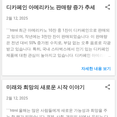
과 자원을 결합하여 혁신적인 솔루션을 개발하는 데 중점을
보안 필름을 붙인 모니터를 사용할 때, 외부의 시선으로부터
디카페인 아메리카노 판매량 증가 추세
두고 있다. 특히 DB손해보험은 다양한 금융 서비스를 제공하
안전하게 정보에 접근할 수 있는 장점이 있습니다. 즉, 외부에
는 기업으로서, 경북지역의 스타트업과 협력하여 새로운 사
서 화면을 볼 수 있는 위험을 최소화할 수 있습니다. 이는 부
2월 12, 2025
업 모델을 창출하려고 한다. 경북창조경제혁신센터 역시 DB
동산 투자와 관련된 민감한 정보를 안전하게 다룰 수 있도록
손해보험과의 협력을 통해 지역 스타트업의 성장 잠재력을
도와줍니다. 더욱이, 비공식적인 채팅방에서는 모든 참여자
```html 최근 아메리카노 10잔 중 1잔이 디카페인으로 판매되
극대화하고자 한다. 양 기관의 협력은 지역 경제의 활성화뿐
가 실시간으로 정보를 공유할 수 있기 때문에 각종 도표와 지
고 있으며, 작년에는 3천만 잔이 판매되었습니다. 이 판매량
만 아니라, 공공기관과 민간기업 간의 협력 모델을 구축하는
도 같은 시각적 자료가 제공됩니다. 이는 참여자들이 보다 직
은 전년 대비 55% 증가된 수치로, 부담 없는 오후 음료로 각광
데 크게 기여할 것이다. 이러한 협력 모델은 향후 다른 지역에
관적으로 정보를 이해하고 빠르게 결정하는 데 유리합니다....
받고 있습니다. 특히, 국내 스타벅스에서 인기 있는 디카페인
서도 활용될 수 있는 가치 있는 사례로 자리잡을 것으로 기대
제품에 대한 관심이 높아지고 있습니다. 디카페인 아메리카
된다. DB손해보험은 이번 MOU 체결을 통해 경북창조경제혁
노의 판매량 증가 추세 디카페인 아메리카노는 최근 몇 년 간
신센터와의 협력 관계를 더욱 강화하고, 새로운 아이디어와
꾸준한 인기를 얻고 있으며, 그 판매량은 눈에 띄게 증가하고
자세한 내용 보기
혁신을 바탕으로 지속적인 성장을 이루겠다는 의지를 보이고
있습니다. 특히, 2022년에는 3천만 잔이라는 판매 기록을 세
있다. 이는 DB손해보험의 경쟁력을 한층 높이는 계기가 될 것
우며, 전년 대비 55%라는 놀라운 성장을 이루었습니다. 이러
이다. 고객의 요구에 부합하는 금융 서비스 제공을 위해 다양
미래와 희망의 새로운 시작 이야기
한 성장은 여러 요인에 기인하고 있으며, 각각 살펴보자면 다
한 협력 모델을 시도할 예정이다. 오픈이노베이션을 통한 혁
음과 같습니다. 첫째, 건강에 대한 관심이 높아진 현대인들의
신의 극대화 이번 MOU 체결의 핵심인 오픈이노베이션은 기
2월 12, 2025
패턴이 디카페인 제품의 소비를 증가시키고 있습니다. 카페
업 간의 협력뿐만 아니라 외부 자원과의 통합을 통해 혁신을
인 섭취가 과도하게 이루어질 경우 수면 문제나 불안감의 원
이루는 모델이다. DB손해보험은 경북창조경제혁신센터와의
```html 올해는 많은 사람들에게 새로운 가능성과 희망을 주
인이 될 수 있다는 연구 결과가 잇따르면서, 많은 소비자들이
협업을 통해 디지털 혁신을 가속화하고, 고객 맞춤형 서비스
는 한 해가 되었습니다. 경제, 사회, 개인의 삶에서 우리는 다