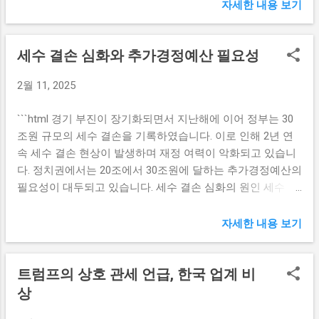
은 최근 몇 년간 지속적인 성장을 보여왔으며, 지난해의 경우
문제입니다. 현대 사회는 이러한 문제를 해결하기 위해 다양
자세한 내용 보기
중소기업 대출이 240조원을 넘으며 역대 최대치를 기록했습
한 대안을 제시하고 있습니다. 친환경 에너지와 재활용 시스
니다. 이러한 성장을 가능하게 한 여러 요인들이 있습니다. 첫
템을 통한 지속 가능한 발전은 우리의 미래를 위한 새로운 도
세수 결손 심화와 추가경정예산 필요성
번째로, IBK기업은행의 차별화된 서비스입니다. 기업고객을
전이자 기회입니다. 희망의 실현을 위한 노력 희망은 단순한
대상으로 한 맞춤형 금융상품과 서비스를 통해 중소기업의
바람이 아니라 실현 가능성을 지닌 목표입니다. 모든 사람은
2월 11, 2025
다양한 요구를 충족시키고 있습니다. 이러한 전략은 고객 만
자신의 꿈을 이루기 위해 노력해야 합니다. 이는 개인적인 목
족도를 높이고, 기업 은행 업계에서의 경쟁력을 강화하는 데
표에서 시작하여 공동체와 사회 전체에 걸쳐 확장될 수 있습
```html 경기 부진이 장기화되면서 지난해에 이어 정부는 30
기여하고 있습니다. 또한, IBK기업은행은 정책금융기관으로
니다. 우리가 꿈꾸는 사회를 만들기 위해서는 각 개인의 공헌
조원 규모의 세수 결손을 기록하였습니다. 이로 인해 2년 연
서 중소기업의 성장과 발전을 지원하기 위해 정부와 긴밀히
이 필수적입니다. 예를 들어, 자원봉사와 사회적 기업의 중요
속 세수 결손 현상이 발생하며 재정 여력이 악화되고 있습니
협조하고 있습니다. 다양한 정부 지원 정책과 프로젝트에 참
성이 증가하고 있습니다. 더 많은...
다. 정치권에서는 20조에서 30조원에 달하는 추가경정예산의
여하며, 중소기업이 성장할 수 있는 환경을 조성하고 있습니
필요성이 대두되고 있습니다. 세수 결손 심화의 원인 세수 결
다. 이러한 노력은 IBK기업은행의 이미지 제고에도 긍정적인
손의 심화는 경기 불황이 지속되고 있는 상황에서 나타나는
영향을 미치고 있습니다. 마지막으로, IBK기업은행은 디지털
중대한 문제입니다. 코로나19로 인한 경제 둔화와 글로벌 공
자세한 내용 보기
혁신에도 박차를 가하고 있습니다. 디지털 뱅킹 서비스와 핀
급망 문제는 기업의 매출 감소를 초래하고, 이는 곧 정부 세수
테크 솔루션을 통해 고객들이 더 쉽고 편리하게 금융 서비스
의 줄어듦으로 이어집니다. 특히, 소득세와 법인세의 감소는
를 이용할 수 있도록 하고 있습니다. 이는 특히 코로나19 이후
트럼프의 상호 관세 언급, 한국 업계 비
정부 예산에 직격탄을 날렸습니다. 또한, 고용 불안정과 소비
비대면 서비스에 대한 수요가 급증하는 가운데 더욱 중요한
감소는 개인의 소비 여력을 더욱 악화시켜 세수 수입에 부정
상
전략으로 자리 잡고 있습니다. 중소기업 대출 증가의 배경
적인 영향을 미치고 있습니다. 이러한 지속적인 세수 결손 상
IBK기업은행의 중소기업 대출이 지난해 240조원을 넘긴 것은