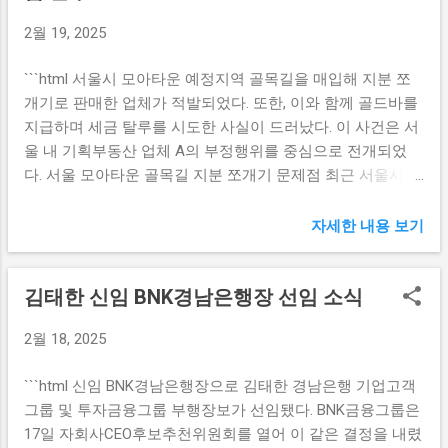
하는 데 중대한 영향을 미칠 것으로 예상된다. 안영복 전무는
하루의 마음 챙김을 통한 행복 발견하기 마음 챙김은 우리가
2월 19, 2025
신용평가의 투명성과 공정성을 확립하고, 고객 맞춤형 서비
일상에서 즐겁고 행복을 느끼기 위한 효과적인 방법 중 하나
스를 확대하여 경쟁력을 극대화하는 데 기여할 예정이다. 그
입니다. 매일 바쁜 일상 속에서 자신을 돌아보는 시간을 가지
```html 서울시 모아타운 예정지역 골목길을 매입해 지분 쪼
는 또한, 디지털 혁신의 중요성을 강조하며, 최신 IT 기술을 도
는 것은 긍정적인 변화를 가져올 수 있습니다. 하루에 몇 분
개기로 판매한 업체가 적발되었다. 또한, 이와 함께 골드바를
입해 신용평가 프로세스를 자동화하고 효율성을 높일 것이
만이라도 스스로의 감정을 살펴보는 것은 긴장을 해소하고
지급하며 세금 탈루를 시도한 사실이 드러났다. 이 사건은 서
다. 이런 변화는 나이스신용평가가 빠르게 변화하는 시장 환
마음의 평화를 찾는 데 즐거움을 더해줍니다. 예를 ...
울 내 기획부동산 업체 A의 부정행위를 중심으로 전개되었
경에 적응하고, 고객에게 더 나은 서비스를 제공하는 데 큰 도
다. 서울 모아타운 골목길 지분 쪼개기 문제점 최근 서울시의
움이 될 것이다. 나이스그룹 전체에 미칠 긍정적인 영향도 기
모아타운 정책에 따라 일부 기획부동산 업체들이 주택가 이
대할 수 있는 부분이다. 끝으로, 그는 팀원들과의 원활한 소통
면도로의 토지를 매입하고, 이를 지분 쪼개기로 판매하는 사
을 통해 조직의 내부 문화를 개선하고, 직원들이 자부심을 느
자세한 내용 보기
례가 증가하고 있다. 이러한 행위는 일반적으로 토지를 소유
낄 수 있는 기업 환경을 조성하겠다는 계획도 세워두고 있다.
한 개개인에게 수익을 제공할 수 있지만, 실제로는 불법적인
안영복 전무의 이러한 경영 철학은 나이스신용평가의 성장에
김태한 신임 BNK경남은행장 선임 소식
방법으로 이익을 취하는 경우가 다수 발생하고 있다. 특히, 지
중요한 디딤돌이 될 것이다. 신용평가 산업의 변화 신용평가
분 쪼개기는 토지 소유자들이 개인의 지분을 매각하는 형식
산업은 최근 몇 년간 급변하고 있으며, 이러한 변화에 적응하
2월 18, 2025
을 취하더라도 실제로는 기획부동산 업체가 전체 토지를 획
는 것이 기업의 생존을 좌우하고 있다. 안영복 대표이사 내정
득한 후 문제의 지역에서 발생하는 가격을 통제하고 있는 상
자는 이러한 변화에 대해 깊이 인식하고 있으며, 이를 기회로
```html 신임 BNK경남은행장으로 김태한 경남은행 기업고객
황이다. 이러한 비정상적인 거래는 지역 주민들에게 큰 혼란
삼아 나이스신용평가의 도약을 목표로 하고 있다. 그는 새로
그룹 및 투자금융그룹 부행장보가 선임됐다. BNK금융그룹은
을 초래하고, 부동산 시장의 안정성을 해치는 요인이 되고 있
운 시장 진출 전략을 통해 기존 고객뿐만 아니라 새로운 고객
17일 자회사CEO후보추천위원회를 열어 이 같은 결정을 내렸
다. 서울 모아타운 정책의 본래 취지는 주거환경 개선과 주택
을 확보하기 위한 다각적인 노력을 할 것이다. 특히, 최근의