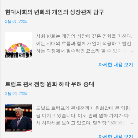
내전의 촉매제가 된다는 사실은 우리에게 중요
한 교훈을 준다. 정치적 불안정성과 내전 발발
현대사회의 변화와 개인의 성장관계 탐구
위험 정치적 불안정성은 내전 발발의 핵심 요인
2월 01, 2025
중 하나로 꼽힌다. 민주주의가 제대로 작동하지
않거나 독재 정권이 유지되는 상황에서는 정치
사회 변화는 개인의 성장에 깊은 영향을 미친다.
적 갈등이 심화되고, 이로 인해 내전의 위험이
이는 시대의 흐름과 함께 개인이 적응하고 발전
증가한다. 이와 같은 경우, 국민들은 정부에 대
하는 과정에서 필수적인 요소라 할 수 있다. 따
한 불만을 느끼고, 체제 전복을 위해 무장 세력
라서 사회 변화와 개인 성장 간의 관계를 자세히
에 참여하거나 반정부 활동을 시작할 수 있다.
자세한 내용 보기
탐구하는 것이 필요하다. 사회 변화의 의미와 구
역사적으로도 정치적 불안정성이 높은 국가에
조 사회 변화란 특정 사회의 구조, 문화, 가치관
서는 종종 내전이 발발했던 예가 많다. 이러한
등이 시간이 지남에 따라 변화하는 과정을 의미
비극적인 상황을 방지하기 위해서는 먼저 정치
트럼프 관세전쟁 원화 하락 우려 증대
한다. 이러한 변화는 다양한 요인에 의해 발생할
체제를 안정시키고, 시민들의 목소리가 공정히
2월 05, 2025
수 있으며, 주로 경제적인 요인, 정치적 변동, 기
반영될 수 있도록 대화의 장을 마련해야 한다.
술의 발전 등이 독립적으로 또는 상호작용하여
경제적 불균형과 내전의 관계 내전 발발의 중요
도널드 트럼프의 관세전쟁이 원화값에 큰 영향
이루어진다. 예를 들어, 산업 혁명은 사람들이
한 원인 중 하나는 경제적 불균형이다. 경제가
을 미치고 있습니다. 이로 인해 원화 가치가 다
일하는 방식과 생활 방식을 완전히 변화시켰다.
일부 계층에 의해 독점되고, 대다수의 국민이 경
시 하락세를 보이고 있으며, 달러당 1500원선이
이에 따라 개인의 역할과 목표 또한 변화할 수밖
제적 불안정과 빈곤 속에서 고통받게 되면, 사회
붕괴될 가능성에 대한 우려가 커지고 있습니다.
에 없었다. 사회 변화는 개인의 성장을 위한 새
적 불만이 쌓이기 마련이다. 이와 같은 경제적
자세한 내용 보기
이러한 경제적 변화가 앞으로 어떻게 전개될지