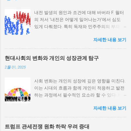
내전 발생의 원인과 조건에 대해 바버라 F. 월터
의 저서 '내전은 어떻게 일어나는가'에서 심도
있게 다뤄졌다. 특히 독재와 민주주의의 부재가
내전 발발 가능성을 높인다는 점이 강조되었다.
자세한 내용 보기
정치적 파벌화와 경제·군사 체제의 불안정성이
내전의 촉매제가 된다는 사실은 우리에게 중요
한 교훈을 준다. 정치적 불안정성과 내전 발발
현대사회의 변화와 개인의 성장관계 탐구
위험 정치적 불안정성은 내전 발발의 핵심 요인
2월 01, 2025
중 하나로 꼽힌다. 민주주의가 제대로 작동하지
않거나 독재 정권이 유지되는 상황에서는 정치
사회 변화는 개인의 성장에 깊은 영향을 미친다.
적 갈등이 심화되고, 이로 인해 내전의 위험이
이는 시대의 흐름과 함께 개인이 적응하고 발전
증가한다. 이와 같은 경우, 국민들은 정부에 대
하는 과정에서 필수적인 요소라 할 수 있다. 따
한 불만을 느끼고, 체제 전복을 위해 무장 세력
라서 사회 변화와 개인 성장 간의 관계를 자세히
에 참여하거나 반정부 활동을 시작할 수 있다.
자세한 내용 보기
탐구하는 것이 필요하다. 사회 변화의 의미와 구
역사적으로도 정치적 불안정성이 높은 국가에
조 사회 변화란 특정 사회의 구조, 문화, 가치관
서는 종종 내전이 발발했던 예가 많다. 이러한
등이 시간이 지남에 따라 변화하는 과정을 의미
비극적인 상황을 방지하기 위해서는 먼저 정치
트럼프 관세전쟁 원화 하락 우려 증대
한다. 이러한 변화는 다양한 요인에 의해 발생할