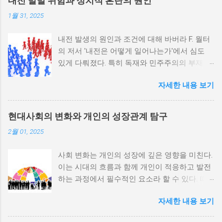
내전 발발 위험과 정치적 혼란의 원인
1월 31, 2025
내전 발생의 원인과 조건에 대해 바버라 F. 월터
의 저서 '내전은 어떻게 일어나는가'에서 심도
있게 다뤄졌다. 특히 독재와 민주주의의 부재가
내전 발발 가능성을 높인다는 점이 강조되었다.
자세한 내용 보기
정치적 파벌화와 경제·군사 체제의 불안정성이
내전의 촉매제가 된다는 사실은 우리에게 중요
한 교훈을 준다. 정치적 불안정성과 내전 발발
현대사회의 변화와 개인의 성장관계 탐구
위험 정치적 불안정성은 내전 발발의 핵심 요인
2월 01, 2025
중 하나로 꼽힌다. 민주주의가 제대로 작동하지
않거나 독재 정권이 유지되는 상황에서는 정치
사회 변화는 개인의 성장에 깊은 영향을 미친다.
적 갈등이 심화되고, 이로 인해 내전의 위험이
이는 시대의 흐름과 함께 개인이 적응하고 발전
증가한다. 이와 같은 경우, 국민들은 정부에 대
하는 과정에서 필수적인 요소라 할 수 있다. 따
한 불만을 느끼고, 체제 전복을 위해 무장 세력
라서 사회 변화와 개인 성장 간의 관계를 자세히
에 참여하거나 반정부 활동을 시작할 수 있다.
자세한 내용 보기
탐구하는 것이 필요하다. 사회 변화의 의미와 구
역사적으로도 정치적 불안정성이 높은 국가에
조 사회 변화란 특정 사회의 구조, 문화, 가치관
서는 종종 내전이 발발했던 예가 많다. 이러한