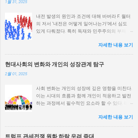
1월 31, 2025
내전 발생의 원인과 조건에 대해 바버라 F. 월터
의 저서 '내전은 어떻게 일어나는가'에서 심도
있게 다뤄졌다. 특히 독재와 민주주의의 부재가
내전 발발 가능성을 높인다는 점이 강조되었다.
자세한 내용 보기
정치적 파벌화와 경제·군사 체제의 불안정성이
내전의 촉매제가 된다는 사실은 우리에게 중요
한 교훈을 준다. 정치적 불안정성과 내전 발발
현대사회의 변화와 개인의 성장관계 탐구
위험 정치적 불안정성은 내전 발발의 핵심 요인
2월 01, 2025
중 하나로 꼽힌다. 민주주의가 제대로 작동하지
않거나 독재 정권이 유지되는 상황에서는 정치
사회 변화는 개인의 성장에 깊은 영향을 미친다.
적 갈등이 심화되고, 이로 인해 내전의 위험이
이는 시대의 흐름과 함께 개인이 적응하고 발전
증가한다. 이와 같은 경우, 국민들은 정부에 대
하는 과정에서 필수적인 요소라 할 수 있다. 따
한 불만을 느끼고, 체제 전복을 위해 무장 세력
라서 사회 변화와 개인 성장 간의 관계를 자세히
에 참여하거나 반정부 활동을 시작할 수 있다.
자세한 내용 보기
탐구하는 것이 필요하다. 사회 변화의 의미와 구
역사적으로도 정치적 불안정성이 높은 국가에
조 사회 변화란 특정 사회의 구조, 문화, 가치관
서는 종종 내전이 발발했던 예가 많다. 이러한
등이 시간이 지남에 따라 변화하는 과정을 의미
비극적인 상황을 방지하기 위해서는 먼저 정치
트럼프 관세전쟁 원화 하락 우려 증대