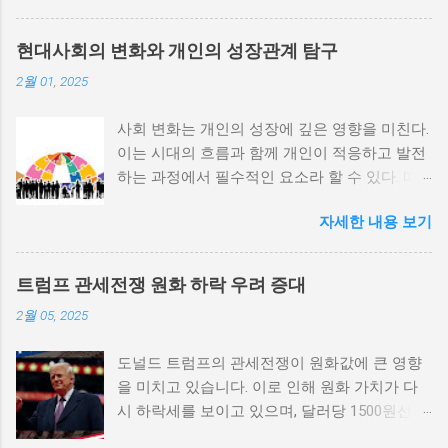
내전의 촉매제가 된다는 사실은 우리에게 중요
한 교훈을 준다. 정치적 불안정성과 내전 발발
현대사회의 변화와 개인의 성장관계 탐구
위험 정치적 불안정성은 내전 발발의 핵심 요인
2월 01, 2025
중 하나로 꼽힌다. 민주주의가 제대로 작동하지
않거나 독재 정권이 유지되는 상황에서는 정치
사회 변화는 개인의 성장에 깊은 영향을 미친다.
적 갈등이 심화되고, 이로 인해 내전의 위험이
이는 시대의 흐름과 함께 개인이 적응하고 발전
증가한다. 이와 같은 경우, 국민들은 정부에 대
하는 과정에서 필수적인 요소라 할 수 있다. 따
한 불만을 느끼고, 체제 전복을 위해 무장 세력
라서 사회 변화와 개인 성장 간의 관계를 자세히
에 참여하거나 반정부 활동을 시작할 수 있다.
자세한 내용 보기
탐구하는 것이 필요하다. 사회 변화의 의미와 구
역사적으로도 정치적 불안정성이 높은 국가에
조 사회 변화란 특정 사회의 구조, 문화, 가치관
서는 종종 내전이 발발했던 예가 많다. 이러한
등이 시간이 지남에 따라 변화하는 과정을 의미
비극적인 상황을 방지하기 위해서는 먼저 정치
트럼프 관세전쟁 원화 하락 우려 증대
한다. 이러한 변화는 다양한 요인에 의해 발생할
체제를 안정시키고, 시민들의 목소리가 공정히
2월 05, 2025
수 있으며, 주로 경제적인 요인, 정치적 변동, 기
반영될 수 있도록 대화의 장을 마련해야 한다.
술의 발전 등이 독립적으로 또는 상호작용하여
경제적 불균형과 내전의 관계 내전 발발의 중요
도널드 트럼프의 관세전쟁이 원화값에 큰 영향
이루어진다. 예를 들어, 산업 혁명은 사람들이
한 원인 중 하나는 경제적 불균형이다. 경제가
을 미치고 있습니다. 이로 인해 원화 가치가 다
일하는 방식과 생활 방식을 완전히 변화시켰다.
일부 계층에 의해 독점되고, 대다수의 국민이 경
시 하락세를 보이고 있으며, 달러당 1500원선이
이에 따라 개인의 역할과 목표 또한 변화할 수밖
제적 불안정과 빈곤 속에서 고통받게 되면, 사회
붕괴될 가능성에 대한 우려가 커지고 있습니다.
에 없었다. 사회 변화는 개인의 성장을 위한 새
적 불만이 쌓이기 마련이다. 이와 같은 경제적