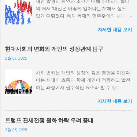
내전 발생의 원인과 조건에 대해 바버라 F. 월터
의 저서 '내전은 어떻게 일어나는가'에서 심도
있게 다뤄졌다. 특히 독재와 민주주의의 부재가
내전 발발 가능성을 높인다는 점이 강조되었다.
자세한 내용 보기
정치적 파벌화와 경제·군사 체제의 불안정성이
내전의 촉매제가 된다는 사실은 우리에게 중요
한 교훈을 준다. 정치적 불안정성과 내전 발발
현대사회의 변화와 개인의 성장관계 탐구
위험 정치적 불안정성은 내전 발발의 핵심 요인
2월 01, 2025
중 하나로 꼽힌다. 민주주의가 제대로 작동하지
않거나 독재 정권이 유지되는 상황에서는 정치
사회 변화는 개인의 성장에 깊은 영향을 미친다.
적 갈등이 심화되고, 이로 인해 내전의 위험이
이는 시대의 흐름과 함께 개인이 적응하고 발전
증가한다. 이와 같은 경우, 국민들은 정부에 대
하는 과정에서 필수적인 요소라 할 수 있다. 따
한 불만을 느끼고, 체제 전복을 위해 무장 세력
라서 사회 변화와 개인 성장 간의 관계를 자세히
에 참여하거나 반정부 활동을 시작할 수 있다.
자세한 내용 보기
탐구하는 것이 필요하다. 사회 변화의 의미와 구
역사적으로도 정치적 불안정성이 높은 국가에
조 사회 변화란 특정 사회의 구조, 문화, 가치관
서는 종종 내전이 발발했던 예가 많다. 이러한
등이 시간이 지남에 따라 변화하는 과정을 의미
비극적인 상황을 방지하기 위해서는 먼저 정치
트럼프 관세전쟁 원화 하락 우려 증대
한다. 이러한 변화는 다양한 요인에 의해 발생할
체제를 안정시키고, 시민들의 목소리가 공정히
2월 05, 2025
수 있으며, 주로 경제적인 요인, 정치적 변동, 기
반영될 수 있도록 대화의 장을 마련해야 한다.