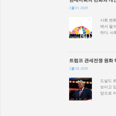
많다. 
2월 01, 2025
히 반영될
중 하나는
사회 변화
속에서 고
에서 필수
적 세력화
하다. 사
상승하며,
하는 과정
불균형을
변동, 기
를 모든 
하는 방식
군사적 
사회 변화
내전이 더
트럼프 관세전쟁 원화 
리에서의
종 정부...
2월 05, 2025
수 있게 
와 경험을
도널드 
다. 변화
보이고 있
상실할 수
앞으로 
자신을 
하는 경
로 구성되
다른 국
서적 발달
체들에게 
환경, 교