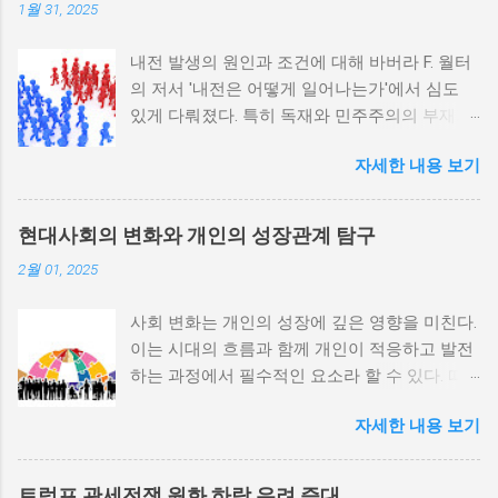
1월 31, 2025
내전 발생의 원인과 조건에 대해 바버라 F. 월터
의 저서 '내전은 어떻게 일어나는가'에서 심도
있게 다뤄졌다. 특히 독재와 민주주의의 부재가
내전 발발 가능성을 높인다는 점이 강조되었다.
자세한 내용 보기
정치적 파벌화와 경제·군사 체제의 불안정성이
내전의 촉매제가 된다는 사실은 우리에게 중요
한 교훈을 준다. 정치적 불안정성과 내전 발발
현대사회의 변화와 개인의 성장관계 탐구
위험 정치적 불안정성은 내전 발발의 핵심 요인
2월 01, 2025
중 하나로 꼽힌다. 민주주의가 제대로 작동하지
않거나 독재 정권이 유지되는 상황에서는 정치
사회 변화는 개인의 성장에 깊은 영향을 미친다.
적 갈등이 심화되고, 이로 인해 내전의 위험이
이는 시대의 흐름과 함께 개인이 적응하고 발전
증가한다. 이와 같은 경우, 국민들은 정부에 대
하는 과정에서 필수적인 요소라 할 수 있다. 따
한 불만을 느끼고, 체제 전복을 위해 무장 세력
라서 사회 변화와 개인 성장 간의 관계를 자세히
에 참여하거나 반정부 활동을 시작할 수 있다.
자세한 내용 보기
탐구하는 것이 필요하다. 사회 변화의 의미와 구
역사적으로도 정치적 불안정성이 높은 국가에
조 사회 변화란 특정 사회의 구조, 문화, 가치관
서는 종종 내전이 발발했던 예가 많다. 이러한
등이 시간이 지남에 따라 변화하는 과정을 의미
비극적인 상황을 방지하기 위해서는 먼저 정치
트럼프 관세전쟁 원화 하락 우려 증대