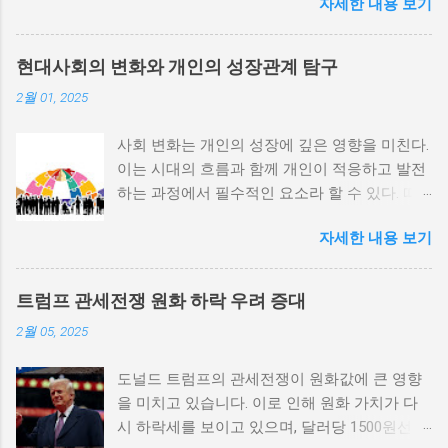
자세한 내용 보기
정치적 파벌화와 경제·군사 체제의 불안정성이
내전의 촉매제가 된다는 사실은 우리에게 중요
한 교훈을 준다. 정치적 불안정성과 내전 발발
현대사회의 변화와 개인의 성장관계 탐구
위험 정치적 불안정성은 내전 발발의 핵심 요인
2월 01, 2025
중 하나로 꼽힌다. 민주주의가 제대로 작동하지
않거나 독재 정권이 유지되는 상황에서는 정치
사회 변화는 개인의 성장에 깊은 영향을 미친다.
적 갈등이 심화되고, 이로 인해 내전의 위험이
이는 시대의 흐름과 함께 개인이 적응하고 발전
증가한다. 이와 같은 경우, 국민들은 정부에 대
하는 과정에서 필수적인 요소라 할 수 있다. 따
한 불만을 느끼고, 체제 전복을 위해 무장 세력
라서 사회 변화와 개인 성장 간의 관계를 자세히
에 참여하거나 반정부 활동을 시작할 수 있다.
자세한 내용 보기
탐구하는 것이 필요하다. 사회 변화의 의미와 구
역사적으로도 정치적 불안정성이 높은 국가에
조 사회 변화란 특정 사회의 구조, 문화, 가치관
서는 종종 내전이 발발했던 예가 많다. 이러한
등이 시간이 지남에 따라 변화하는 과정을 의미
비극적인 상황을 방지하기 위해서는 먼저 정치
트럼프 관세전쟁 원화 하락 우려 증대
한다. 이러한 변화는 다양한 요인에 의해 발생할
체제를 안정시키고, 시민들의 목소리가 공정히
2월 05, 2025
수 있으며, 주로 경제적인 요인, 정치적 변동, 기
반영될 수 있도록 대화의 장을 마련해야 한다.
술의 발전 등이 독립적으로 또는 상호작용하여
경제적 불균형과 내전의 관계 내전 발발의 중요
도널드 트럼프의 관세전쟁이 원화값에 큰 영향
이루어진다. 예를 들어, 산업 혁명은 사람들이
한 원인 중 하나는 경제적 불균형이다. 경제가
을 미치고 있습니다. 이로 인해 원화 가치가 다
일하는 방식과 생활 방식을 완전히 변화시켰다.
일부 계층에 의해 독점되고, 대다수의 국민이 경
시 하락세를 보이고 있으며, 달러당 1500원선이
이에 따라 개인의 역할과 목표 또한 변화할 수밖
제적 불안정과 빈곤 속에서 고통받게 되면, 사회