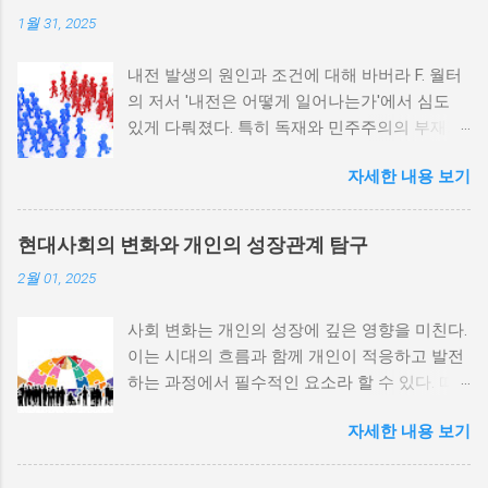
1월 31, 2025
내전 발생의 원인과 조건에 대해 바버라 F. 월터
의 저서 '내전은 어떻게 일어나는가'에서 심도
있게 다뤄졌다. 특히 독재와 민주주의의 부재가
내전 발발 가능성을 높인다는 점이 강조되었다.
자세한 내용 보기
정치적 파벌화와 경제·군사 체제의 불안정성이
내전의 촉매제가 된다는 사실은 우리에게 중요
한 교훈을 준다. 정치적 불안정성과 내전 발발
현대사회의 변화와 개인의 성장관계 탐구
위험 정치적 불안정성은 내전 발발의 핵심 요인
2월 01, 2025
중 하나로 꼽힌다. 민주주의가 제대로 작동하지
않거나 독재 정권이 유지되는 상황에서는 정치
사회 변화는 개인의 성장에 깊은 영향을 미친다.
적 갈등이 심화되고, 이로 인해 내전의 위험이
이는 시대의 흐름과 함께 개인이 적응하고 발전
증가한다. 이와 같은 경우, 국민들은 정부에 대
하는 과정에서 필수적인 요소라 할 수 있다. 따
한 불만을 느끼고, 체제 전복을 위해 무장 세력
라서 사회 변화와 개인 성장 간의 관계를 자세히
에 참여하거나 반정부 활동을 시작할 수 있다.
자세한 내용 보기
탐구하는 것이 필요하다. 사회 변화의 의미와 구
역사적으로도 정치적 불안정성이 높은 국가에
조 사회 변화란 특정 사회의 구조, 문화, 가치관
서는 종종 내전이 발발했던 예가 많다. 이러한
등이 시간이 지남에 따라 변화하는 과정을 의미