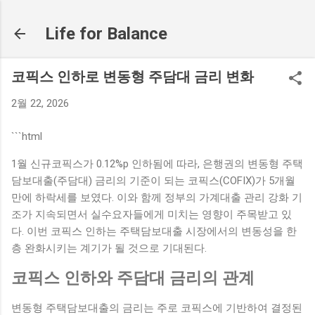
기본 콘텐츠로 건너뛰기
Life for Balance
코픽스 인하로 변동형 주담대 금리 변화
2월 22, 2026
```html
1월 신규코픽스가 0.12%p 인하됨에 따라, 은행권의 변동형 주택
담보대출(주담대) 금리의 기준이 되는 코픽스(COFIX)가 5개월
만에 하락세를 보였다. 이와 함께 정부의 가계대출 관리 강화 기
조가 지속되면서 실수요자들에게 미치는 영향이 주목받고 있
다. 이번 코픽스 인하는 주택담보대출 시장에서의 변동성을 한
층 완화시키는 계기가 될 것으로 기대된다.
코픽스 인하와 주담대 금리의 관계
변동형 주택담보대출의 금리는 주로 코픽스에 기반하여 결정된