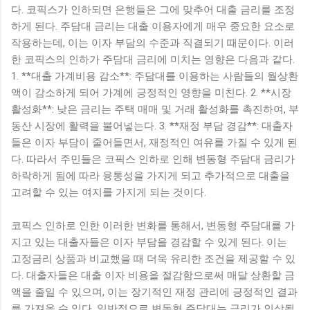
다. 코픽스가 인하되면 은행들은 그에 맞추어 대출 금리를 조정
하게 된다. 주담대 금리는 대출 이용자에게 매우 중요한 요소로
작용하는데, 이는 이자 부담의 수준과 직결되기 때문이다. 이러
한 코픽스의 인하가 주담대 금리에 미치는 영향은 다음과 같다.
1. **대출 가계비용 감소**: 주담대를 이용하는 사람들의 월상환
액이 감소하게 되어 가계에 긍정적인 영향을 미친다. 2. **시장
활성화**: 낮은 금리는 주택 매매 및 거래 활성화를 촉진하여, 부
동산 시장에 활력을 불어넣는다. 3. **재정 부담 경감**: 대출자
들은 이자 부담이 줄어들면서, 재정적인 여유를 가질 수 있게 된
다. 따라서 주민들은 코픽스 인하로 인해 변동형 주담대 금리가
하락하게 됨에 따라 융통성을 가지게 되고 추가적으로 대출을
고려할 수 있는 여지를 가지게 되는 것이다.
코픽스 인하로 인한 이러한 변화를 통해서, 변동형 주담대를 가
지고 있는 대출자들은 이자 부담을 경감할 수 있게 된다. 이는
고정금리 상품과 비교했을 때 더욱 유리한 조건을 제공할 수 있
다. 대출자들은 대출 이자 비용을 절감함으로써 매달 상환할 금
액을 줄일 수 있으며, 이는 장기적인 재정 관리에 긍정적인 결과
를 가져올 수 있다. 일반적으로 변동형 주담대는 금리가 인상될