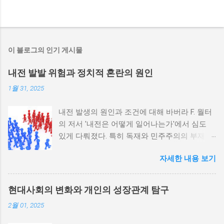
이 블로그의 인기 게시물
내전 발발 위험과 정치적 혼란의 원인
1월 31, 2025
내전 발생의 원인과 조건에 대해 바버라 F. 월터
의 저서 '내전은 어떻게 일어나는가'에서 심도
있게 다뤄졌다. 특히 독재와 민주주의의 부재가
내전 발발 가능성을 높인다는 점이 강조되었다.
자세한 내용 보기
정치적 파벌화와 경제·군사 체제의 불안정성이
내전의 촉매제가 된다는 사실은 우리에게 중요
한 교훈을 준다. 정치적 불안정성과 내전 발발
현대사회의 변화와 개인의 성장관계 탐구
위험 정치적 불안정성은 내전 발발의 핵심 요인
2월 01, 2025
중 하나로 꼽힌다. 민주주의가 제대로 작동하지
않거나 독재 정권이 유지되는 상황에서는 정치