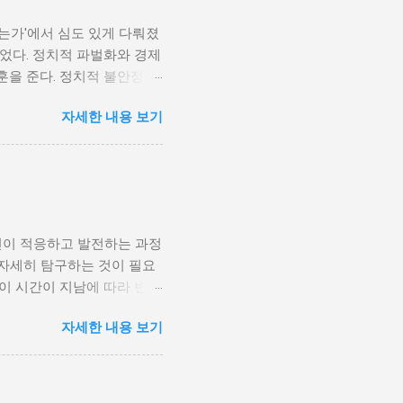
나는가'에서 심도 있게 다뤄졌
었다. 정치적 파벌화와 경제
훈을 준다. 정치적 불안정성
다. 민주주의가 제대로 작동
자세한 내용 보기
 인해 내전의 위험이 증가한
 무장 세력에 참여하거나 반정
 종종 내전이 발발했던 예가
고, 시민들의 목소리가 공정
계 내전 발발의 중요한 원인
국민이 경제적 불안정과 빈곤
인이 적응하고 발전하는 과정
황은 종종 특정 집단의 정치
 자세히 탐구하는 것이 필요
형하게 이루어지고, 실업률은
등이 시간이 지남에 따라 변화
을 고려하게 된다. 경제적
주로 경제적인 요인, 정치적
다. 이를 통해 경제적 기회
자세한 내용 보기
, 산업 혁명은 사람들이 일
 군사적 갈등과 내전의 불씨
또한 변화할 수밖에 없었다.
 외부 세력이 개입하게 되면
신기술의 발전으로 인해 원거
성격이 다르지만, 이들은 종
인 시장에서도 활발히 활동할