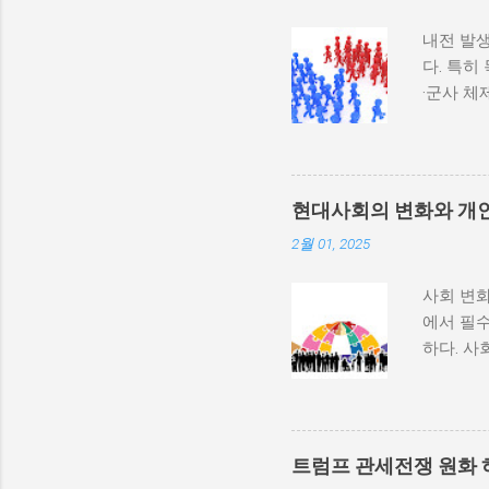
내전 발생
다. 특히
·군사 
과 내전 
하지 않
다. 이와
부 활동
현대사회의 변화와 개
많다. 
2월 01, 2025
히 반영될
중 하나는
사회 변화
속에서 고
에서 필수
적 세력화
하다. 사
상승하며,
하는 과정
불균형을
변동, 기
를 모든 
하는 방식
군사적 
사회 변화
내전이 더
트럼프 관세전쟁 원화 
리에서의
종 정부...