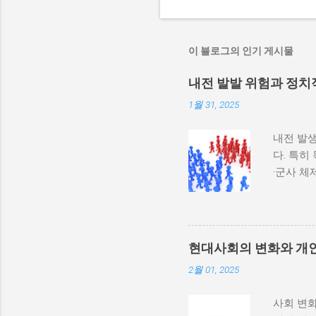
이 블로그의 인기 게시물
내전 발발 위험과 정치
1월 31, 2025
내전 발생
다. 특히
·군사 
과 내전 
하지 않
다. 이와
부 활동
현대사회의 변화와 개
많다. 
2월 01, 2025
히 반영될
중 하나는
사회 변화
속에서 고