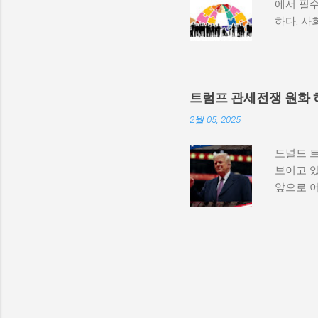
에서 필수
적 세력화
하다. 사
상승하며,
하는 과정
불균형을
변동, 기
를 모든 
하는 방식
군사적 
사회 변화
내전이 더
트럼프 관세전쟁 원화 
리에서의
종 정부...
2월 05, 2025
수 있게 
와 경험을
도널드 
다. 변화
보이고 있
상실할 수
앞으로 
자신을 
하는 경
로 구성되
다른 국
서적 발달
체들에게 
환경, 교
의존도가
족과의 
제는 직격
서는 개인의
가 상승하
이는 최종