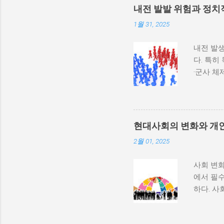
내전 발발 위험과 정치
1월 31, 2025
내전 발생
다. 특히
·군사 
과 내전 
하지 않
다. 이와
부 활동
현대사회의 변화와 개
많다. 
2월 01, 2025
히 반영될
중 하나는
사회 변화
속에서 고
에서 필수
적 세력화
하다. 사
상승하며,
하는 과정
불균형을
변동, 기
를 모든 