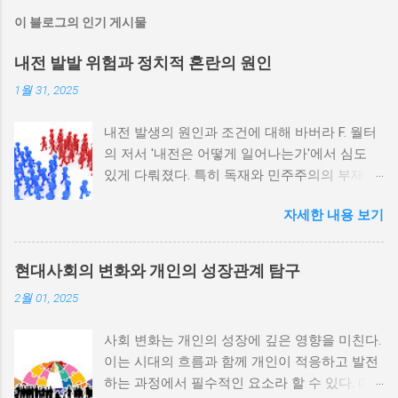
이 블로그의 인기 게시물
내전 발발 위험과 정치적 혼란의 원인
1월 31, 2025
내전 발생의 원인과 조건에 대해 바버라 F. 월터
의 저서 '내전은 어떻게 일어나는가'에서 심도
있게 다뤄졌다. 특히 독재와 민주주의의 부재가
내전 발발 가능성을 높인다는 점이 강조되었다.
자세한 내용 보기
정치적 파벌화와 경제·군사 체제의 불안정성이
내전의 촉매제가 된다는 사실은 우리에게 중요
한 교훈을 준다. 정치적 불안정성과 내전 발발
현대사회의 변화와 개인의 성장관계 탐구
위험 정치적 불안정성은 내전 발발의 핵심 요인
2월 01, 2025
중 하나로 꼽힌다. 민주주의가 제대로 작동하지
않거나 독재 정권이 유지되는 상황에서는 정치
사회 변화는 개인의 성장에 깊은 영향을 미친다.
적 갈등이 심화되고, 이로 인해 내전의 위험이
이는 시대의 흐름과 함께 개인이 적응하고 발전
증가한다. 이와 같은 경우, 국민들은 정부에 대
하는 과정에서 필수적인 요소라 할 수 있다. 따
한 불만을 느끼고, 체제 전복을 위해 무장 세력