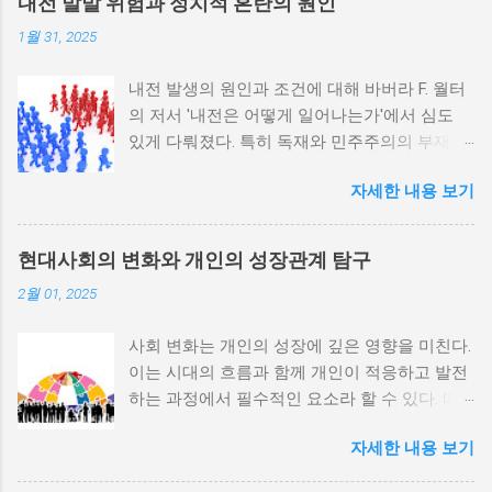
내전 발발 위험과 정치적 혼란의 원인
1월 31, 2025
내전 발생의 원인과 조건에 대해 바버라 F. 월터
의 저서 '내전은 어떻게 일어나는가'에서 심도
있게 다뤄졌다. 특히 독재와 민주주의의 부재가
내전 발발 가능성을 높인다는 점이 강조되었다.
자세한 내용 보기
정치적 파벌화와 경제·군사 체제의 불안정성이
내전의 촉매제가 된다는 사실은 우리에게 중요
한 교훈을 준다. 정치적 불안정성과 내전 발발
현대사회의 변화와 개인의 성장관계 탐구
위험 정치적 불안정성은 내전 발발의 핵심 요인
2월 01, 2025
중 하나로 꼽힌다. 민주주의가 제대로 작동하지
않거나 독재 정권이 유지되는 상황에서는 정치
사회 변화는 개인의 성장에 깊은 영향을 미친다.
적 갈등이 심화되고, 이로 인해 내전의 위험이
이는 시대의 흐름과 함께 개인이 적응하고 발전
증가한다. 이와 같은 경우, 국민들은 정부에 대
하는 과정에서 필수적인 요소라 할 수 있다. 따
한 불만을 느끼고, 체제 전복을 위해 무장 세력
라서 사회 변화와 개인 성장 간의 관계를 자세히
에 참여하거나 반정부 활동을 시작할 수 있다.
자세한 내용 보기
탐구하는 것이 필요하다. 사회 변화의 의미와 구
역사적으로도 정치적 불안정성이 높은 국가에
조 사회 변화란 특정 사회의 구조, 문화, 가치관
서는 종종 내전이 발발했던 예가 많다. 이러한