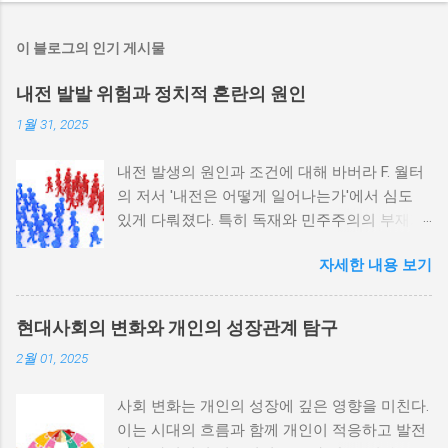
이 블로그의 인기 게시물
내전 발발 위험과 정치적 혼란의 원인
1월 31, 2025
내전 발생의 원인과 조건에 대해 바버라 F. 월터
의 저서 '내전은 어떻게 일어나는가'에서 심도
있게 다뤄졌다. 특히 독재와 민주주의의 부재가
내전 발발 가능성을 높인다는 점이 강조되었다.
자세한 내용 보기
정치적 파벌화와 경제·군사 체제의 불안정성이
내전의 촉매제가 된다는 사실은 우리에게 중요
한 교훈을 준다. 정치적 불안정성과 내전 발발
현대사회의 변화와 개인의 성장관계 탐구
위험 정치적 불안정성은 내전 발발의 핵심 요인
2월 01, 2025
중 하나로 꼽힌다. 민주주의가 제대로 작동하지
않거나 독재 정권이 유지되는 상황에서는 정치
사회 변화는 개인의 성장에 깊은 영향을 미친다.
적 갈등이 심화되고, 이로 인해 내전의 위험이
이는 시대의 흐름과 함께 개인이 적응하고 발전
증가한다. 이와 같은 경우, 국민들은 정부에 대