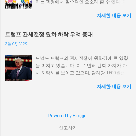
하는 과정에서 필수적인 요소라 할 수 있다. 따
한 불만을 느끼고, 체제 전복을 위해 무장 세력
라서 사회 변화와 개인 성장 간의 관계를 자세히
에 참여하거나 반정부 활동을 시작할 수 있다.
자세한 내용 보기
탐구하는 것이 필요하다. 사회 변화의 의미와 구
역사적으로도 정치적 불안정성이 높은 국가에
조 사회 변화란 특정 사회의 구조, 문화, 가치관
서는 종종 내전이 발발했던 예가 많다. 이러한
등이 시간이 지남에 따라 변화하는 과정을 의미
비극적인 상황을 방지하기 위해서는 먼저 정치
트럼프 관세전쟁 원화 하락 우려 증대
한다. 이러한 변화는 다양한 요인에 의해 발생할
체제를 안정시키고, 시민들의 목소리가 공정히
2월 05, 2025
수 있으며, 주로 경제적인 요인, 정치적 변동, 기
반영될 수 있도록 대화의 장을 마련해야 한다.
술의 발전 등이 독립적으로 또는 상호작용하여
경제적 불균형과 내전의 관계 내전 발발의 중요
도널드 트럼프의 관세전쟁이 원화값에 큰 영향
이루어진다. 예를 들어, 산업 혁명은 사람들이
한 원인 중 하나는 경제적 불균형이다. 경제가
을 미치고 있습니다. 이로 인해 원화 가치가 다
일하는 방식과 생활 방식을 완전히 변화시켰다.
일부 계층에 의해 독점되고, 대다수의 국민이 경
시 하락세를 보이고 있으며, 달러당 1500원선이
이에 따라 개인의 역할과 목표 또한 변화할 수밖
제적 불안정과 빈곤 속에서 고통받게 되면, 사회
붕괴될 가능성에 대한 우려가 커지고 있습니다.
에 없었다. 사회 변화는 개인의 성장을 위한 새
적 불만이 쌓이기 마련이다. 이와 같은 경제적
자세한 내용 보기
이러한 경제적 변화가 앞으로 어떻게 전개될지
로운 기회를 창출한다. 예를 들어, 정보통신기술
상황은 종종 특정 집단의 정치적 세력화를 야기
주목할 필요가 있습니다. 트럼프 관세전쟁의 본
의 발전으로 인해 원거리에서의 협업이 가능해
하며, 이를 통해 정부에 대한 반발이 촉발된다.
질과 영향 도널드 트럼프가 추진하는 경제정책
지면서, 개인들은 지역적인 제약에서 벗어나 국
성장은 불균형하게 이루어지고, 실업률은 상승
중 가장 큰 논란거리는 바로 관세전쟁입니다. 그
제적인 시장에서도 활발히 활동할 수 있게 되었
하며, 사회적 불안이 증대할 경우 시민들은 무장
Powered by Blogger
는 미국의 제조업을 보호하기 위해 중국과 다른
다. 이러한 변화는 개인이 자신의 전문성을 더욱
봉기와 같은 극단적 선택을 고려하게 된다. 경제
국가들에 대한 고율의 관세를 부과하기 시작했
넓힐 수 있는 장점을 제공하며, 다양한 문화와
적 불균형을 해소하기 위해서는 공정한 세제 정
신고하기
습니다. 이러한 조치는 단기적으로는 미국 내 제
경험을 접할 기회를 제공하게 된다. 하지만 사회
책과 사회 안전망 구축이 필수적이다. 이를 통해