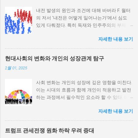
내전 발생의 원인과 조건에 대해 바버라 F. 월터
의 저서 '내전은 어떻게 일어나는가'에서 심도
있게 다뤄졌다. 특히 독재와 민주주의의 부재가
내전 발발 가능성을 높인다는 점이 강조되었다.
자세한 내용 보기
정치적 파벌화와 경제·군사 체제의 불안정성이
내전의 촉매제가 된다는 사실은 우리에게 중요
한 교훈을 준다. 정치적 불안정성과 내전 발발
현대사회의 변화와 개인의 성장관계 탐구
위험 정치적 불안정성은 내전 발발의 핵심 요인
2월 01, 2025
중 하나로 꼽힌다. 민주주의가 제대로 작동하지
않거나 독재 정권이 유지되는 상황에서는 정치
사회 변화는 개인의 성장에 깊은 영향을 미친다.
적 갈등이 심화되고, 이로 인해 내전의 위험이
이는 시대의 흐름과 함께 개인이 적응하고 발전
증가한다. 이와 같은 경우, 국민들은 정부에 대
하는 과정에서 필수적인 요소라 할 수 있다. 따
한 불만을 느끼고, 체제 전복을 위해 무장 세력
라서 사회 변화와 개인 성장 간의 관계를 자세히
에 참여하거나 반정부 활동을 시작할 수 있다.
자세한 내용 보기
탐구하는 것이 필요하다. 사회 변화의 의미와 구
역사적으로도 정치적 불안정성이 높은 국가에
조 사회 변화란 특정 사회의 구조, 문화, 가치관
서는 종종 내전이 발발했던 예가 많다. 이러한
등이 시간이 지남에 따라 변화하는 과정을 의미
비극적인 상황을 방지하기 위해서는 먼저 정치
트럼프 관세전쟁 원화 하락 우려 증대
한다. 이러한 변화는 다양한 요인에 의해 발생할
체제를 안정시키고, 시민들의 목소리가 공정히