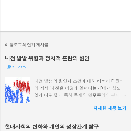
이 블로그의 인기 게시물
내전 발발 위험과 정치적 혼란의 원인
1월 31, 2025
내전 발생의 원인과 조건에 대해 바버라 F. 월터
의 저서 '내전은 어떻게 일어나는가'에서 심도
있게 다뤄졌다. 특히 독재와 민주주의의 부재가
내전 발발 가능성을 높인다는 점이 강조되었다.
자세한 내용 보기
정치적 파벌화와 경제·군사 체제의 불안정성이
내전의 촉매제가 된다는 사실은 우리에게 중요
한 교훈을 준다. 정치적 불안정성과 내전 발발
현대사회의 변화와 개인의 성장관계 탐구
위험 정치적 불안정성은 내전 발발의 핵심 요인