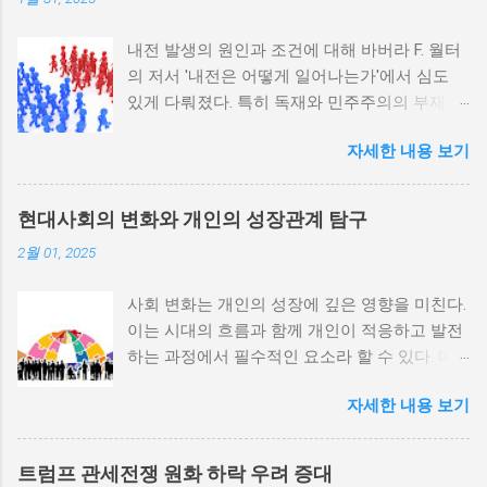
내전 발생의 원인과 조건에 대해 바버라 F. 월터
의 저서 '내전은 어떻게 일어나는가'에서 심도
있게 다뤄졌다. 특히 독재와 민주주의의 부재가
내전 발발 가능성을 높인다는 점이 강조되었다.
자세한 내용 보기
정치적 파벌화와 경제·군사 체제의 불안정성이
내전의 촉매제가 된다는 사실은 우리에게 중요
한 교훈을 준다. 정치적 불안정성과 내전 발발
현대사회의 변화와 개인의 성장관계 탐구
위험 정치적 불안정성은 내전 발발의 핵심 요인
2월 01, 2025
중 하나로 꼽힌다. 민주주의가 제대로 작동하지
않거나 독재 정권이 유지되는 상황에서는 정치
사회 변화는 개인의 성장에 깊은 영향을 미친다.
적 갈등이 심화되고, 이로 인해 내전의 위험이
이는 시대의 흐름과 함께 개인이 적응하고 발전
증가한다. 이와 같은 경우, 국민들은 정부에 대
하는 과정에서 필수적인 요소라 할 수 있다. 따
한 불만을 느끼고, 체제 전복을 위해 무장 세력
라서 사회 변화와 개인 성장 간의 관계를 자세히
에 참여하거나 반정부 활동을 시작할 수 있다.
자세한 내용 보기
탐구하는 것이 필요하다. 사회 변화의 의미와 구
역사적으로도 정치적 불안정성이 높은 국가에
조 사회 변화란 특정 사회의 구조, 문화, 가치관
서는 종종 내전이 발발했던 예가 많다. 이러한
등이 시간이 지남에 따라 변화하는 과정을 의미
비극적인 상황을 방지하기 위해서는 먼저 정치
트럼프 관세전쟁 원화 하락 우려 증대
한다. 이러한 변화는 다양한 요인에 의해 발생할