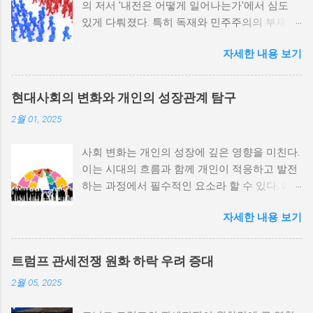
의 저서 '내전은 어떻게 일어나는가'에서 심도
있게 다뤄졌다. 특히 독재와 민주주의의 부재가
내전 발발 가능성을 높인다는 점이 강조되었다.
자세한 내용 보기
정치적 파벌화와 경제·군사 체제의 불안정성이
내전의 촉매제가 된다는 사실은 우리에게 중요
한 교훈을 준다. 정치적 불안정성과 내전 발발
현대사회의 변화와 개인의 성장관계 탐구
위험 정치적 불안정성은 내전 발발의 핵심 요인
2월 01, 2025
중 하나로 꼽힌다. 민주주의가 제대로 작동하지
않거나 독재 정권이 유지되는 상황에서는 정치
사회 변화는 개인의 성장에 깊은 영향을 미친다.
적 갈등이 심화되고, 이로 인해 내전의 위험이
이는 시대의 흐름과 함께 개인이 적응하고 발전
증가한다. 이와 같은 경우, 국민들은 정부에 대
하는 과정에서 필수적인 요소라 할 수 있다. 따
한 불만을 느끼고, 체제 전복을 위해 무장 세력
라서 사회 변화와 개인 성장 간의 관계를 자세히
에 참여하거나 반정부 활동을 시작할 수 있다.
자세한 내용 보기
탐구하는 것이 필요하다. 사회 변화의 의미와 구
역사적으로도 정치적 불안정성이 높은 국가에
조 사회 변화란 특정 사회의 구조, 문화, 가치관
서는 종종 내전이 발발했던 예가 많다. 이러한
등이 시간이 지남에 따라 변화하는 과정을 의미
비극적인 상황을 방지하기 위해서는 먼저 정치
트럼프 관세전쟁 원화 하락 우려 증대
한다. 이러한 변화는 다양한 요인에 의해 발생할
체제를 안정시키고, 시민들의 목소리가 공정히
2월 05, 2025
수 있으며, 주로 경제적인 요인, 정치적 변동, 기
반영될 수 있도록 대화의 장을 마련해야 한다.
술의 발전 등이 독립적으로 또는 상호작용하여
경제적 불균형과 내전의 관계 내전 발발의 중요