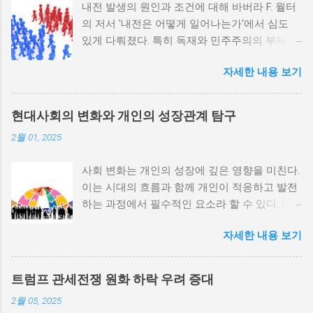
내전 발생의 원인과 조건에 대해 바버라 F. 월터
의 저서 '내전은 어떻게 일어나는가'에서 심도
있게 다뤄졌다. 특히 독재와 민주주의의 부재가
내전 발발 가능성을 높인다는 점이 강조되었다.
자세한 내용 보기
정치적 파벌화와 경제·군사 체제의 불안정성이
내전의 촉매제가 된다는 사실은 우리에게 중요
한 교훈을 준다. 정치적 불안정성과 내전 발발
현대사회의 변화와 개인의 성장관계 탐구
위험 정치적 불안정성은 내전 발발의 핵심 요인
2월 01, 2025
중 하나로 꼽힌다. 민주주의가 제대로 작동하지
않거나 독재 정권이 유지되는 상황에서는 정치
사회 변화는 개인의 성장에 깊은 영향을 미친다.
적 갈등이 심화되고, 이로 인해 내전의 위험이
이는 시대의 흐름과 함께 개인이 적응하고 발전
증가한다. 이와 같은 경우, 국민들은 정부에 대
하는 과정에서 필수적인 요소라 할 수 있다. 따
한 불만을 느끼고, 체제 전복을 위해 무장 세력
라서 사회 변화와 개인 성장 간의 관계를 자세히
에 참여하거나 반정부 활동을 시작할 수 있다.
자세한 내용 보기
탐구하는 것이 필요하다. 사회 변화의 의미와 구
역사적으로도 정치적 불안정성이 높은 국가에
조 사회 변화란 특정 사회의 구조, 문화, 가치관
서는 종종 내전이 발발했던 예가 많다. 이러한
등이 시간이 지남에 따라 변화하는 과정을 의미
비극적인 상황을 방지하기 위해서는 먼저 정치
트럼프 관세전쟁 원화 하락 우려 증대
한다. 이러한 변화는 다양한 요인에 의해 발생할
체제를 안정시키고, 시민들의 목소리가 공정히
2월 05, 2025
수 있으며, 주로 경제적인 요인, 정치적 변동, 기
반영될 수 있도록 대화의 장을 마련해야 한다.