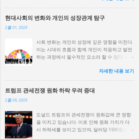
내전의 촉매제가 된다는 사실은 우리에게 중요
한 교훈을 준다. 정치적 불안정성과 내전 발발
현대사회의 변화와 개인의 성장관계 탐구
위험 정치적 불안정성은 내전 발발의 핵심 요인
2월 01, 2025
중 하나로 꼽힌다. 민주주의가 제대로 작동하지
않거나 독재 정권이 유지되는 상황에서는 정치
사회 변화는 개인의 성장에 깊은 영향을 미친다.
적 갈등이 심화되고, 이로 인해 내전의 위험이
이는 시대의 흐름과 함께 개인이 적응하고 발전
증가한다. 이와 같은 경우, 국민들은 정부에 대
하는 과정에서 필수적인 요소라 할 수 있다. 따
한 불만을 느끼고, 체제 전복을 위해 무장 세력
라서 사회 변화와 개인 성장 간의 관계를 자세히
에 참여하거나 반정부 활동을 시작할 수 있다.
자세한 내용 보기
탐구하는 것이 필요하다. 사회 변화의 의미와 구
역사적으로도 정치적 불안정성이 높은 국가에
조 사회 변화란 특정 사회의 구조, 문화, 가치관
서는 종종 내전이 발발했던 예가 많다. 이러한
등이 시간이 지남에 따라 변화하는 과정을 의미
비극적인 상황을 방지하기 위해서는 먼저 정치
트럼프 관세전쟁 원화 하락 우려 증대
한다. 이러한 변화는 다양한 요인에 의해 발생할
체제를 안정시키고, 시민들의 목소리가 공정히
2월 05, 2025
수 있으며, 주로 경제적인 요인, 정치적 변동, 기
반영될 수 있도록 대화의 장을 마련해야 한다.
술의 발전 등이 독립적으로 또는 상호작용하여
경제적 불균형과 내전의 관계 내전 발발의 중요
도널드 트럼프의 관세전쟁이 원화값에 큰 영향
이루어진다. 예를 들어, 산업 혁명은 사람들이
한 원인 중 하나는 경제적 불균형이다. 경제가
을 미치고 있습니다. 이로 인해 원화 가치가 다
일하는 방식과 생활 방식을 완전히 변화시켰다.
일부 계층에 의해 독점되고, 대다수의 국민이 경
시 하락세를 보이고 있으며, 달러당 1500원선이
이에 따라 개인의 역할과 목표 또한 변화할 수밖
제적 불안정과 빈곤 속에서 고통받게 되면, 사회
붕괴될 가능성에 대한 우려가 커지고 있습니다.
에 없었다. 사회 변화는 개인의 성장을 위한 새