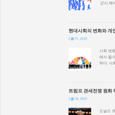
·군사 
과 내전 
하지 않
다. 이와
부 활동
현대사회의 변화와 개
많다. 
2월 01, 2025
히 반영될
중 하나는
사회 변화
속에서 고
에서 필수
적 세력화
하다. 사
상승하며,
하는 과정
불균형을
변동, 기
를 모든 
하는 방식
군사적 
사회 변화
내전이 더
트럼프 관세전쟁 원화 
리에서의
종 정부...
2월 05, 2025
수 있게 
와 경험을
도널드 
다. 변화