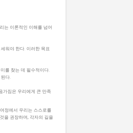
우리는 이론적인 이해를 넘어
 세워야 한다. 이러한 목표
의미를 찾는 데 필수적이다.
 된다.
마음가짐은 우리에게 큰 만족
이 여정에서 우리는 스스로를
 것을 권장하며, 각자의 길을