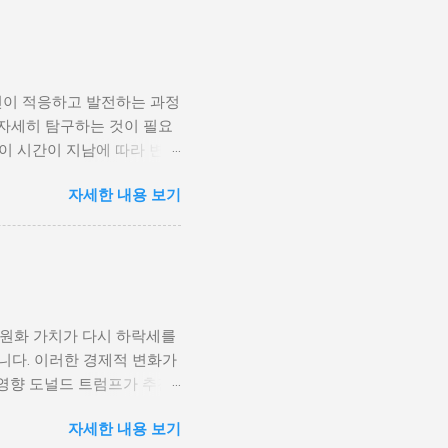
 종종 내전이 발발했던 예가
고, 시민들의 목소리가 공정
계 내전 발발의 중요한 원인
국민이 경제적 불안정과 빈곤
인이 적응하고 발전하는 과정
황은 종종 특정 집단의 정치
 자세히 탐구하는 것이 필요
형하게 이루어지고, 실업률은
등이 시간이 지남에 따라 변화
을 고려하게 된다. 경제적
주로 경제적인 요인, 정치적
다. 이를 통해 경제적 기회
자세한 내용 보기
, 산업 혁명은 사람들이 일
 군사적 갈등과 내전의 불씨
또한 변화할 수밖에 없었다.
 외부 세력이 개입하게 되면
신기술의 발전으로 인해 원거
성격이 다르지만, 이들은 종
인 시장에서도 활발히 활동할
점을 제공하며, 다양한 문화
과만을 가져오는 것은 아니
 원화 가치가 다시 하락세를
, 이에 따라 성장의 기회를
니다. 이러한 경제적 변화가
 올바른 대처 방법을 찾고
영향 도널드 트럼프가 추진
환경 개인 성장은 여러 단계
조업을 보호하기 위해 중국과
요소가 개인의 심리적 및 정
자세한 내용 보기
기적으로는 미국 내 제조업
과를 가져올 수 있다. 가정