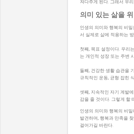
져다주게 된다. 그래서 우리
의미 있는 삶을 위
인생의 의미와 행복의 비밀을
서 실제로 삶에 적용하는 방
첫째, 목표 설정이다. 우리
는 개인적 성장 또는 주변 
둘째, 건강한 생활 습관을 
규칙적인 운동, 균형 잡힌 
셋째, 지속적인 자기 계발
감을 줄 것이다. 그렇게 할 
인생의 의미와 행복의 비밀
발견하며, 행복과 만족을 찾
걸어가길 바란다.