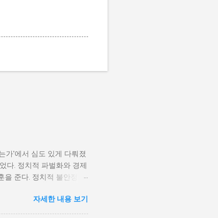
나는가'에서 심도 있게 다뤄졌
었다. 정치적 파벌화와 경제
훈을 준다. 정치적 불안정성
다. 민주주의가 제대로 작동
자세한 내용 보기
 인해 내전의 위험이 증가한
 무장 세력에 참여하거나 반정