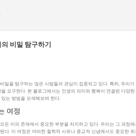
기본 콘텐츠로 건너뛰기
e
복의 비밀 탐구하기
비밀을 탐구하는 많은 사람들의 관심이 집중되고 있다. 특히, 우리가
찰을 요구한다. 본 블로그에서는 인생의 의미와 행복이 연결된 다양한
 있는 방법을 모색해보려 한다.
는 여정
모든 이의 존재에서 중요한 부분을 차지하고 있다. 우리는 그 과정에
된다. 이 여정은 어떠한 철학적 사유나 종교적 신념에서도 중요한 위