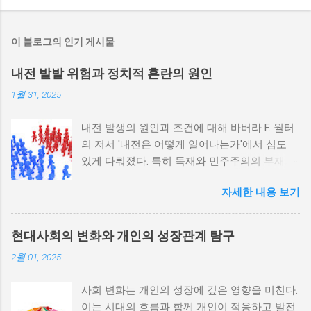
이 블로그의 인기 게시물
내전 발발 위험과 정치적 혼란의 원인
1월 31, 2025
내전 발생의 원인과 조건에 대해 바버라 F. 월터
의 저서 '내전은 어떻게 일어나는가'에서 심도
있게 다뤄졌다. 특히 독재와 민주주의의 부재가
내전 발발 가능성을 높인다는 점이 강조되었다.
자세한 내용 보기
정치적 파벌화와 경제·군사 체제의 불안정성이
내전의 촉매제가 된다는 사실은 우리에게 중요
한 교훈을 준다. 정치적 불안정성과 내전 발발
현대사회의 변화와 개인의 성장관계 탐구
위험 정치적 불안정성은 내전 발발의 핵심 요인
2월 01, 2025
중 하나로 꼽힌다. 민주주의가 제대로 작동하지
않거나 독재 정권이 유지되는 상황에서는 정치
사회 변화는 개인의 성장에 깊은 영향을 미친다.
적 갈등이 심화되고, 이로 인해 내전의 위험이
이는 시대의 흐름과 함께 개인이 적응하고 발전
증가한다. 이와 같은 경우, 국민들은 정부에 대