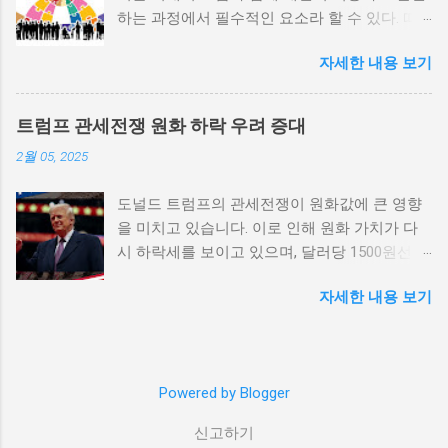
하는 과정에서 필수적인 요소라 할 수 있다. 따
한 불만을 느끼고, 체제 전복을 위해 무장 세력
라서 사회 변화와 개인 성장 간의 관계를 자세히
에 참여하거나 반정부 활동을 시작할 수 있다.
자세한 내용 보기
탐구하는 것이 필요하다. 사회 변화의 의미와 구
역사적으로도 정치적 불안정성이 높은 국가에
조 사회 변화란 특정 사회의 구조, 문화, 가치관
서는 종종 내전이 발발했던 예가 많다. 이러한
등이 시간이 지남에 따라 변화하는 과정을 의미
비극적인 상황을 방지하기 위해서는 먼저 정치
트럼프 관세전쟁 원화 하락 우려 증대
한다. 이러한 변화는 다양한 요인에 의해 발생할
체제를 안정시키고, 시민들의 목소리가 공정히
2월 05, 2025
수 있으며, 주로 경제적인 요인, 정치적 변동, 기
반영될 수 있도록 대화의 장을 마련해야 한다.
술의 발전 등이 독립적으로 또는 상호작용하여
경제적 불균형과 내전의 관계 내전 발발의 중요
도널드 트럼프의 관세전쟁이 원화값에 큰 영향
이루어진다. 예를 들어, 산업 혁명은 사람들이
한 원인 중 하나는 경제적 불균형이다. 경제가
을 미치고 있습니다. 이로 인해 원화 가치가 다
일하는 방식과 생활 방식을 완전히 변화시켰다.
일부 계층에 의해 독점되고, 대다수의 국민이 경
시 하락세를 보이고 있으며, 달러당 1500원선이
이에 따라 개인의 역할과 목표 또한 변화할 수밖
제적 불안정과 빈곤 속에서 고통받게 되면, 사회
붕괴될 가능성에 대한 우려가 커지고 있습니다.
에 없었다. 사회 변화는 개인의 성장을 위한 새
적 불만이 쌓이기 마련이다. 이와 같은 경제적
자세한 내용 보기
이러한 경제적 변화가 앞으로 어떻게 전개될지
로운 기회를 창출한다. 예를 들어, 정보통신기술
상황은 종종 특정 집단의 정치적 세력화를 야기
주목할 필요가 있습니다. 트럼프 관세전쟁의 본
의 발전으로 인해 원거리에서의 협업이 가능해
하며, 이를 통해 정부에 대한 반발이 촉발된다.
질과 영향 도널드 트럼프가 추진하는 경제정책
지면서, 개인들은 지역적인 제약에서 벗어나 국
성장은 불균형하게 이루어지고, 실업률은 상승
중 가장 큰 논란거리는 바로 관세전쟁입니다. 그
제적인 시장에서도 활발히 활동할 수 있게 되었
하며, 사회적 불안이 증대할 경우 시민들은 무장
Powered by Blogger
는 미국의 제조업을 보호하기 위해 중국과 다른
다. 이러한 변화는 개인이 자신의 전문성을 더욱
봉기와 같은 극단적 선택을 고려하게 된다. 경제
국가들에 대한 고율의 관세를 부과하기 시작했
넓힐 수 있는 장점을 제공하며, 다양한 문화와
적 불균형을 해소하기 위해서는 공정한 세제 정
신고하기
습니다. 이러한 조치는 단기적으로는 미국 내 제