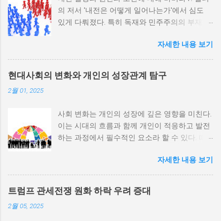
의 저서 '내전은 어떻게 일어나는가'에서 심도
있게 다뤄졌다. 특히 독재와 민주주의의 부재가
내전 발발 가능성을 높인다는 점이 강조되었다.
자세한 내용 보기
정치적 파벌화와 경제·군사 체제의 불안정성이
내전의 촉매제가 된다는 사실은 우리에게 중요
한 교훈을 준다. 정치적 불안정성과 내전 발발
현대사회의 변화와 개인의 성장관계 탐구
위험 정치적 불안정성은 내전 발발의 핵심 요인
2월 01, 2025
중 하나로 꼽힌다. 민주주의가 제대로 작동하지
않거나 독재 정권이 유지되는 상황에서는 정치
사회 변화는 개인의 성장에 깊은 영향을 미친다.
적 갈등이 심화되고, 이로 인해 내전의 위험이
이는 시대의 흐름과 함께 개인이 적응하고 발전
증가한다. 이와 같은 경우, 국민들은 정부에 대
하는 과정에서 필수적인 요소라 할 수 있다. 따
한 불만을 느끼고, 체제 전복을 위해 무장 세력
라서 사회 변화와 개인 성장 간의 관계를 자세히
에 참여하거나 반정부 활동을 시작할 수 있다.
자세한 내용 보기
탐구하는 것이 필요하다. 사회 변화의 의미와 구
역사적으로도 정치적 불안정성이 높은 국가에
조 사회 변화란 특정 사회의 구조, 문화, 가치관
서는 종종 내전이 발발했던 예가 많다. 이러한
등이 시간이 지남에 따라 변화하는 과정을 의미
비극적인 상황을 방지하기 위해서는 먼저 정치
트럼프 관세전쟁 원화 하락 우려 증대
한다. 이러한 변화는 다양한 요인에 의해 발생할
체제를 안정시키고, 시민들의 목소리가 공정히
2월 05, 2025
수 있으며, 주로 경제적인 요인, 정치적 변동, 기
반영될 수 있도록 대화의 장을 마련해야 한다.
술의 발전 등이 독립적으로 또는 상호작용하여