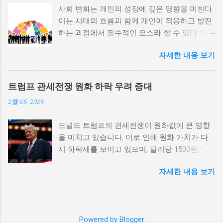
사회 변화는 개인의 성장에 깊은 영향을 미친다.
적 갈등이 심화되고, 이로 인해 내전의 위험이
이는 시대의 흐름과 함께 개인이 적응하고 발전
증가한다. 이와 같은 경우, 국민들은 정부에 대
하는 과정에서 필수적인 요소라 할 수 있다. 따
한 불만을 느끼고, 체제 전복을 위해 무장 세력
라서 사회 변화와 개인 성장 간의 관계를 자세히
에 참여하거나 반정부 활동을 시작할 수 있다.
자세한 내용 보기
탐구하는 것이 필요하다. 사회 변화의 의미와 구
역사적으로도 정치적 불안정성이 높은 국가에
조 사회 변화란 특정 사회의 구조, 문화, 가치관
서는 종종 내전이 발발했던 예가 많다. 이러한
등이 시간이 지남에 따라 변화하는 과정을 의미
비극적인 상황을 방지하기 위해서는 먼저 정치
트럼프 관세전쟁 원화 하락 우려 증대
한다. 이러한 변화는 다양한 요인에 의해 발생할
체제를 안정시키고, 시민들의 목소리가 공정히
2월 05, 2025
수 있으며, 주로 경제적인 요인, 정치적 변동, 기
반영될 수 있도록 대화의 장을 마련해야 한다.
술의 발전 등이 독립적으로 또는 상호작용하여
경제적 불균형과 내전의 관계 내전 발발의 중요
도널드 트럼프의 관세전쟁이 원화값에 큰 영향
이루어진다. 예를 들어, 산업 혁명은 사람들이
한 원인 중 하나는 경제적 불균형이다. 경제가
을 미치고 있습니다. 이로 인해 원화 가치가 다
일하는 방식과 생활 방식을 완전히 변화시켰다.
일부 계층에 의해 독점되고, 대다수의 국민이 경
시 하락세를 보이고 있으며, 달러당 1500원선이
이에 따라 개인의 역할과 목표 또한 변화할 수밖
제적 불안정과 빈곤 속에서 고통받게 되면, 사회
붕괴될 가능성에 대한 우려가 커지고 있습니다.
에 없었다. 사회 변화는 개인의 성장을 위한 새
적 불만이 쌓이기 마련이다. 이와 같은 경제적
자세한 내용 보기
이러한 경제적 변화가 앞으로 어떻게 전개될지
로운 기회를 창출한다. 예를 들어, 정보통신기술
상황은 종종 특정 집단의 정치적 세력화를 야기
주목할 필요가 있습니다. 트럼프 관세전쟁의 본
의 발전으로 인해 원거리에서의 협업이 가능해
하며, 이를 통해 정부에 대한 반발이 촉발된다.
질과 영향 도널드 트럼프가 추진하는 경제정책
지면서, 개인들은 지역적인 제약에서 벗어나 국
성장은 불균형하게 이루어지고, 실업률은 상승
중 가장 큰 논란거리는 바로 관세전쟁입니다. 그
제적인 시장에서도 활발히 활동할 수 있게 되었
하며, 사회적 불안이 증대할 경우 시민들은 무장
Powered by Blogger
는 미국의 제조업을 보호하기 위해 중국과 다른