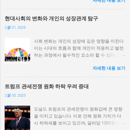
자세한 내용 보기
정치적 파벌화와 경제·군사 체제의 불안정성이
내전의 촉매제가 된다는 사실은 우리에게 중요
한 교훈을 준다. 정치적 불안정성과 내전 발발
현대사회의 변화와 개인의 성장관계 탐구
위험 정치적 불안정성은 내전 발발의 핵심 요인
2월 01, 2025
중 하나로 꼽힌다. 민주주의가 제대로 작동하지
않거나 독재 정권이 유지되는 상황에서는 정치
사회 변화는 개인의 성장에 깊은 영향을 미친다.
적 갈등이 심화되고, 이로 인해 내전의 위험이
이는 시대의 흐름과 함께 개인이 적응하고 발전
증가한다. 이와 같은 경우, 국민들은 정부에 대
하는 과정에서 필수적인 요소라 할 수 있다. 따
한 불만을 느끼고, 체제 전복을 위해 무장 세력
라서 사회 변화와 개인 성장 간의 관계를 자세히
에 참여하거나 반정부 활동을 시작할 수 있다.
자세한 내용 보기
탐구하는 것이 필요하다. 사회 변화의 의미와 구
역사적으로도 정치적 불안정성이 높은 국가에
조 사회 변화란 특정 사회의 구조, 문화, 가치관
서는 종종 내전이 발발했던 예가 많다. 이러한
등이 시간이 지남에 따라 변화하는 과정을 의미
비극적인 상황을 방지하기 위해서는 먼저 정치
트럼프 관세전쟁 원화 하락 우려 증대
한다. 이러한 변화는 다양한 요인에 의해 발생할
체제를 안정시키고, 시민들의 목소리가 공정히
2월 05, 2025
수 있으며, 주로 경제적인 요인, 정치적 변동, 기
반영될 수 있도록 대화의 장을 마련해야 한다.
술의 발전 등이 독립적으로 또는 상호작용하여
경제적 불균형과 내전의 관계 내전 발발의 중요
도널드 트럼프의 관세전쟁이 원화값에 큰 영향
이루어진다. 예를 들어, 산업 혁명은 사람들이
한 원인 중 하나는 경제적 불균형이다. 경제가
을 미치고 있습니다. 이로 인해 원화 가치가 다
일하는 방식과 생활 방식을 완전히 변화시켰다.
일부 계층에 의해 독점되고, 대다수의 국민이 경
시 하락세를 보이고 있으며, 달러당 1500원선이
이에 따라 개인의 역할과 목표 또한 변화할 수밖
제적 불안정과 빈곤 속에서 고통받게 되면, 사회
붕괴될 가능성에 대한 우려가 커지고 있습니다.