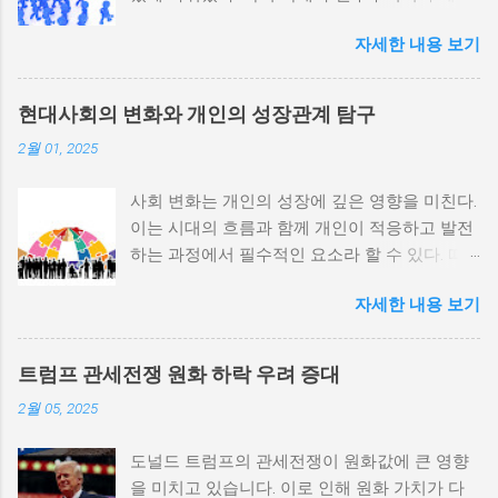
내전 발발 가능성을 높인다는 점이 강조되었다.
자세한 내용 보기
정치적 파벌화와 경제·군사 체제의 불안정성이
내전의 촉매제가 된다는 사실은 우리에게 중요
한 교훈을 준다. 정치적 불안정성과 내전 발발
현대사회의 변화와 개인의 성장관계 탐구
위험 정치적 불안정성은 내전 발발의 핵심 요인
2월 01, 2025
중 하나로 꼽힌다. 민주주의가 제대로 작동하지
않거나 독재 정권이 유지되는 상황에서는 정치
사회 변화는 개인의 성장에 깊은 영향을 미친다.
적 갈등이 심화되고, 이로 인해 내전의 위험이
이는 시대의 흐름과 함께 개인이 적응하고 발전
증가한다. 이와 같은 경우, 국민들은 정부에 대
하는 과정에서 필수적인 요소라 할 수 있다. 따
한 불만을 느끼고, 체제 전복을 위해 무장 세력
라서 사회 변화와 개인 성장 간의 관계를 자세히
에 참여하거나 반정부 활동을 시작할 수 있다.
자세한 내용 보기
탐구하는 것이 필요하다. 사회 변화의 의미와 구
역사적으로도 정치적 불안정성이 높은 국가에
조 사회 변화란 특정 사회의 구조, 문화, 가치관
서는 종종 내전이 발발했던 예가 많다. 이러한
등이 시간이 지남에 따라 변화하는 과정을 의미
비극적인 상황을 방지하기 위해서는 먼저 정치
트럼프 관세전쟁 원화 하락 우려 증대
한다. 이러한 변화는 다양한 요인에 의해 발생할
체제를 안정시키고, 시민들의 목소리가 공정히
2월 05, 2025
수 있으며, 주로 경제적인 요인, 정치적 변동, 기
반영될 수 있도록 대화의 장을 마련해야 한다.
술의 발전 등이 독립적으로 또는 상호작용하여
경제적 불균형과 내전의 관계 내전 발발의 중요
도널드 트럼프의 관세전쟁이 원화값에 큰 영향
이루어진다. 예를 들어, 산업 혁명은 사람들이
한 원인 중 하나는 경제적 불균형이다. 경제가
을 미치고 있습니다. 이로 인해 원화 가치가 다
일하는 방식과 생활 방식을 완전히 변화시켰다.