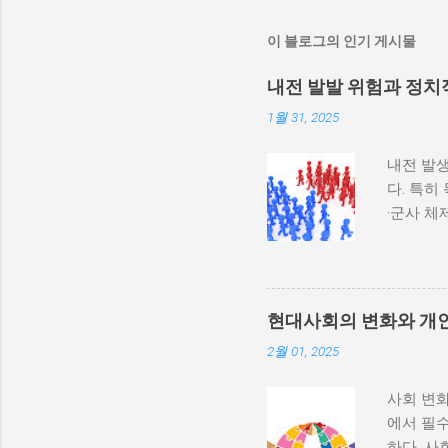
이 블로그의 인기 게시물
내전 발발 위험과 정치
1월 31, 2025
내전 발생
다. 특히
·군사 
과 내전 
하지 않
다. 이와
부 활동
현대사회의 변화와 개
많다. 
2월 01, 2025
히 반영될
중 하나는
사회 변화
속에서 고
에서 필수
적 세력화
하다. 사