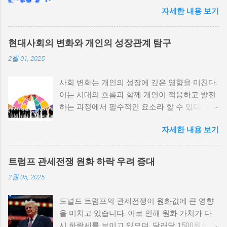
내전 발발 가능성을 높인다는 점이 강조되었다.
자세한 내용 보기
정치적 파벌화와 경제·군사 체제의 불안정성이
내전의 촉매제가 된다는 사실은 우리에게 중요
한 교훈을 준다. 정치적 불안정성과 내전 발발
현대사회의 변화와 개인의 성장관계 탐구
위험 정치적 불안정성은 내전 발발의 핵심 요인
2월 01, 2025
중 하나로 꼽힌다. 민주주의가 제대로 작동하지
않거나 독재 정권이 유지되는 상황에서는 정치
사회 변화는 개인의 성장에 깊은 영향을 미친다.
적 갈등이 심화되고, 이로 인해 내전의 위험이
이는 시대의 흐름과 함께 개인이 적응하고 발전
증가한다. 이와 같은 경우, 국민들은 정부에 대
하는 과정에서 필수적인 요소라 할 수 있다. 따
한 불만을 느끼고, 체제 전복을 위해 무장 세력
라서 사회 변화와 개인 성장 간의 관계를 자세히
에 참여하거나 반정부 활동을 시작할 수 있다.
자세한 내용 보기
탐구하는 것이 필요하다. 사회 변화의 의미와 구
역사적으로도 정치적 불안정성이 높은 국가에
조 사회 변화란 특정 사회의 구조, 문화, 가치관
서는 종종 내전이 발발했던 예가 많다. 이러한
등이 시간이 지남에 따라 변화하는 과정을 의미
비극적인 상황을 방지하기 위해서는 먼저 정치
트럼프 관세전쟁 원화 하락 우려 증대
한다. 이러한 변화는 다양한 요인에 의해 발생할
체제를 안정시키고, 시민들의 목소리가 공정히
2월 05, 2025
수 있으며, 주로 경제적인 요인, 정치적 변동, 기
반영될 수 있도록 대화의 장을 마련해야 한다.
술의 발전 등이 독립적으로 또는 상호작용하여
경제적 불균형과 내전의 관계 내전 발발의 중요
도널드 트럼프의 관세전쟁이 원화값에 큰 영향
이루어진다. 예를 들어, 산업 혁명은 사람들이
한 원인 중 하나는 경제적 불균형이다. 경제가
을 미치고 있습니다. 이로 인해 원화 가치가 다
일하는 방식과 생활 방식을 완전히 변화시켰다.
일부 계층에 의해 독점되고, 대다수의 국민이 경
시 하락세를 보이고 있으며, 달러당 1500원선이