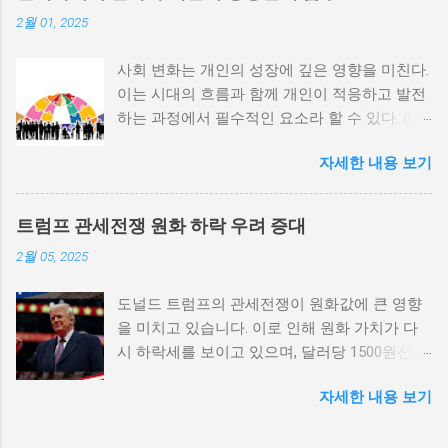
위험 정치적 불안정성은 내전 발발의 핵심 요인
2월 01, 2025
중 하나로 꼽힌다. 민주주의가 제대로 작동하지
않거나 독재 정권이 유지되는 상황에서는 정치
사회 변화는 개인의 성장에 깊은 영향을 미친다.
적 갈등이 심화되고, 이로 인해 내전의 위험이
이는 시대의 흐름과 함께 개인이 적응하고 발전
증가한다. 이와 같은 경우, 국민들은 정부에 대
하는 과정에서 필수적인 요소라 할 수 있다. 따
한 불만을 느끼고, 체제 전복을 위해 무장 세력
라서 사회 변화와 개인 성장 간의 관계를 자세히
에 참여하거나 반정부 활동을 시작할 수 있다.
자세한 내용 보기
탐구하는 것이 필요하다. 사회 변화의 의미와 구
역사적으로도 정치적 불안정성이 높은 국가에
조 사회 변화란 특정 사회의 구조, 문화, 가치관
서는 종종 내전이 발발했던 예가 많다. 이러한
등이 시간이 지남에 따라 변화하는 과정을 의미
비극적인 상황을 방지하기 위해서는 먼저 정치
트럼프 관세전쟁 원화 하락 우려 증대
한다. 이러한 변화는 다양한 요인에 의해 발생할
체제를 안정시키고, 시민들의 목소리가 공정히
2월 05, 2025
수 있으며, 주로 경제적인 요인, 정치적 변동, 기
반영될 수 있도록 대화의 장을 마련해야 한다.
술의 발전 등이 독립적으로 또는 상호작용하여
경제적 불균형과 내전의 관계 내전 발발의 중요
도널드 트럼프의 관세전쟁이 원화값에 큰 영향
이루어진다. 예를 들어, 산업 혁명은 사람들이
한 원인 중 하나는 경제적 불균형이다. 경제가
을 미치고 있습니다. 이로 인해 원화 가치가 다
일하는 방식과 생활 방식을 완전히 변화시켰다.
일부 계층에 의해 독점되고, 대다수의 국민이 경
시 하락세를 보이고 있으며, 달러당 1500원선이
이에 따라 개인의 역할과 목표 또한 변화할 수밖
제적 불안정과 빈곤 속에서 고통받게 되면, 사회
붕괴될 가능성에 대한 우려가 커지고 있습니다.
에 없었다. 사회 변화는 개인의 성장을 위한 새
적 불만이 쌓이기 마련이다. 이와 같은 경제적
자세한 내용 보기
이러한 경제적 변화가 앞으로 어떻게 전개될지
로운 기회를 창출한다. 예를 들어, 정보통신기술
상황은 종종 특정 집단의 정치적 세력화를 야기
주목할 필요가 있습니다. 트럼프 관세전쟁의 본
의 발전으로 인해 원거리에서의 협업이 가능해
하며, 이를 통해 정부에 대한 반발이 촉발된다.
질과 영향 도널드 트럼프가 추진하는 경제정책