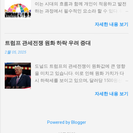
이는 시대의 흐름과 함께 개인이 적응하고 발전
증가한다. 이와 같은 경우, 국민들은 정부에 대
하는 과정에서 필수적인 요소라 할 수 있다. 따
한 불만을 느끼고, 체제 전복을 위해 무장 세력
라서 사회 변화와 개인 성장 간의 관계를 자세히
에 참여하거나 반정부 활동을 시작할 수 있다.
자세한 내용 보기
탐구하는 것이 필요하다. 사회 변화의 의미와 구
역사적으로도 정치적 불안정성이 높은 국가에
조 사회 변화란 특정 사회의 구조, 문화, 가치관
서는 종종 내전이 발발했던 예가 많다. 이러한
등이 시간이 지남에 따라 변화하는 과정을 의미
비극적인 상황을 방지하기 위해서는 먼저 정치
트럼프 관세전쟁 원화 하락 우려 증대
한다. 이러한 변화는 다양한 요인에 의해 발생할
체제를 안정시키고, 시민들의 목소리가 공정히
2월 05, 2025
수 있으며, 주로 경제적인 요인, 정치적 변동, 기
반영될 수 있도록 대화의 장을 마련해야 한다.
술의 발전 등이 독립적으로 또는 상호작용하여
경제적 불균형과 내전의 관계 내전 발발의 중요
도널드 트럼프의 관세전쟁이 원화값에 큰 영향
이루어진다. 예를 들어, 산업 혁명은 사람들이
한 원인 중 하나는 경제적 불균형이다. 경제가
을 미치고 있습니다. 이로 인해 원화 가치가 다
일하는 방식과 생활 방식을 완전히 변화시켰다.
일부 계층에 의해 독점되고, 대다수의 국민이 경
시 하락세를 보이고 있으며, 달러당 1500원선이
이에 따라 개인의 역할과 목표 또한 변화할 수밖
제적 불안정과 빈곤 속에서 고통받게 되면, 사회
붕괴될 가능성에 대한 우려가 커지고 있습니다.
에 없었다. 사회 변화는 개인의 성장을 위한 새
적 불만이 쌓이기 마련이다. 이와 같은 경제적
자세한 내용 보기
이러한 경제적 변화가 앞으로 어떻게 전개될지
로운 기회를 창출한다. 예를 들어, 정보통신기술
상황은 종종 특정 집단의 정치적 세력화를 야기
주목할 필요가 있습니다. 트럼프 관세전쟁의 본
의 발전으로 인해 원거리에서의 협업이 가능해
하며, 이를 통해 정부에 대한 반발이 촉발된다.
질과 영향 도널드 트럼프가 추진하는 경제정책
지면서, 개인들은 지역적인 제약에서 벗어나 국
성장은 불균형하게 이루어지고, 실업률은 상승
중 가장 큰 논란거리는 바로 관세전쟁입니다. 그
제적인 시장에서도 활발히 활동할 수 있게 되었
하며, 사회적 불안이 증대할 경우 시민들은 무장
Powered by Blogger
는 미국의 제조업을 보호하기 위해 중국과 다른
다. 이러한 변화는 개인이 자신의 전문성을 더욱
봉기와 같은 극단적 선택을 고려하게 된다. 경제
국가들에 대한 고율의 관세를 부과하기 시작했
넓힐 수 있는 장점을 제공하며, 다양한 문화와