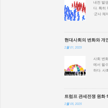
내전 발생
다. 특히
·군사 
과 내전 
하지 않
다. 이와
부 활동
현대사회의 변화와 개
많다. 
2월 01, 2025
히 반영될
중 하나는
사회 변화
속에서 고
에서 필수
적 세력화
하다. 사
상승하며,
하는 과정
불균형을
변동, 기
를 모든 
하는 방식
군사적 
사회 변화
내전이 더
트럼프 관세전쟁 원화 
리에서의
종 정부...
2월 05, 2025
수 있게 