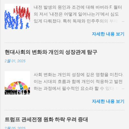
내전 발생의 원인과 조건에 대해 바버라 F. 월터
의 저서 '내전은 어떻게 일어나는가'에서 심도
있게 다뤄졌다. 특히 독재와 민주주의의 부재가
내전 발발 가능성을 높인다는 점이 강조되었다.
자세한 내용 보기
정치적 파벌화와 경제·군사 체제의 불안정성이
내전의 촉매제가 된다는 사실은 우리에게 중요
한 교훈을 준다. 정치적 불안정성과 내전 발발
현대사회의 변화와 개인의 성장관계 탐구
위험 정치적 불안정성은 내전 발발의 핵심 요인
2월 01, 2025
중 하나로 꼽힌다. 민주주의가 제대로 작동하지
않거나 독재 정권이 유지되는 상황에서는 정치
사회 변화는 개인의 성장에 깊은 영향을 미친다.
적 갈등이 심화되고, 이로 인해 내전의 위험이
이는 시대의 흐름과 함께 개인이 적응하고 발전
증가한다. 이와 같은 경우, 국민들은 정부에 대
하는 과정에서 필수적인 요소라 할 수 있다. 따
한 불만을 느끼고, 체제 전복을 위해 무장 세력
라서 사회 변화와 개인 성장 간의 관계를 자세히
에 참여하거나 반정부 활동을 시작할 수 있다.
자세한 내용 보기
탐구하는 것이 필요하다. 사회 변화의 의미와 구
역사적으로도 정치적 불안정성이 높은 국가에
조 사회 변화란 특정 사회의 구조, 문화, 가치관
서는 종종 내전이 발발했던 예가 많다. 이러한
등이 시간이 지남에 따라 변화하는 과정을 의미
비극적인 상황을 방지하기 위해서는 먼저 정치
트럼프 관세전쟁 원화 하락 우려 증대
한다. 이러한 변화는 다양한 요인에 의해 발생할
체제를 안정시키고, 시민들의 목소리가 공정히
2월 05, 2025