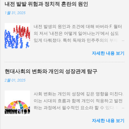
내전 발발 위험과 정치적 혼란의 원인
1월 31, 2025
내전 발생의 원인과 조건에 대해 바버라 F. 월터
의 저서 '내전은 어떻게 일어나는가'에서 심도
있게 다뤄졌다. 특히 독재와 민주주의의 부재가
내전 발발 가능성을 높인다는 점이 강조되었다.
자세한 내용 보기
정치적 파벌화와 경제·군사 체제의 불안정성이
내전의 촉매제가 된다는 사실은 우리에게 중요
한 교훈을 준다. 정치적 불안정성과 내전 발발
현대사회의 변화와 개인의 성장관계 탐구
위험 정치적 불안정성은 내전 발발의 핵심 요인
2월 01, 2025
중 하나로 꼽힌다. 민주주의가 제대로 작동하지
않거나 독재 정권이 유지되는 상황에서는 정치
사회 변화는 개인의 성장에 깊은 영향을 미친다.
적 갈등이 심화되고, 이로 인해 내전의 위험이
이는 시대의 흐름과 함께 개인이 적응하고 발전
증가한다. 이와 같은 경우, 국민들은 정부에 대
하는 과정에서 필수적인 요소라 할 수 있다. 따
한 불만을 느끼고, 체제 전복을 위해 무장 세력
라서 사회 변화와 개인 성장 간의 관계를 자세히
에 참여하거나 반정부 활동을 시작할 수 있다.
자세한 내용 보기
탐구하는 것이 필요하다. 사회 변화의 의미와 구
역사적으로도 정치적 불안정성이 높은 국가에
조 사회 변화란 특정 사회의 구조, 문화, 가치관