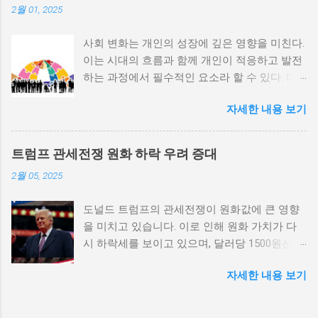
2월 01, 2025
중 하나로 꼽힌다. 민주주의가 제대로 작동하지
않거나 독재 정권이 유지되는 상황에서는 정치
사회 변화는 개인의 성장에 깊은 영향을 미친다.
적 갈등이 심화되고, 이로 인해 내전의 위험이
이는 시대의 흐름과 함께 개인이 적응하고 발전
증가한다. 이와 같은 경우, 국민들은 정부에 대
하는 과정에서 필수적인 요소라 할 수 있다. 따
한 불만을 느끼고, 체제 전복을 위해 무장 세력
라서 사회 변화와 개인 성장 간의 관계를 자세히
에 참여하거나 반정부 활동을 시작할 수 있다.
자세한 내용 보기
탐구하는 것이 필요하다. 사회 변화의 의미와 구
역사적으로도 정치적 불안정성이 높은 국가에
조 사회 변화란 특정 사회의 구조, 문화, 가치관
서는 종종 내전이 발발했던 예가 많다. 이러한
등이 시간이 지남에 따라 변화하는 과정을 의미
비극적인 상황을 방지하기 위해서는 먼저 정치
트럼프 관세전쟁 원화 하락 우려 증대
한다. 이러한 변화는 다양한 요인에 의해 발생할
체제를 안정시키고, 시민들의 목소리가 공정히
2월 05, 2025
수 있으며, 주로 경제적인 요인, 정치적 변동, 기
반영될 수 있도록 대화의 장을 마련해야 한다.
술의 발전 등이 독립적으로 또는 상호작용하여
경제적 불균형과 내전의 관계 내전 발발의 중요
도널드 트럼프의 관세전쟁이 원화값에 큰 영향
이루어진다. 예를 들어, 산업 혁명은 사람들이
한 원인 중 하나는 경제적 불균형이다. 경제가
을 미치고 있습니다. 이로 인해 원화 가치가 다
일하는 방식과 생활 방식을 완전히 변화시켰다.
일부 계층에 의해 독점되고, 대다수의 국민이 경
시 하락세를 보이고 있으며, 달러당 1500원선이
이에 따라 개인의 역할과 목표 또한 변화할 수밖
제적 불안정과 빈곤 속에서 고통받게 되면, 사회
붕괴될 가능성에 대한 우려가 커지고 있습니다.
에 없었다. 사회 변화는 개인의 성장을 위한 새
적 불만이 쌓이기 마련이다. 이와 같은 경제적
자세한 내용 보기
이러한 경제적 변화가 앞으로 어떻게 전개될지
로운 기회를 창출한다. 예를 들어, 정보통신기술
상황은 종종 특정 집단의 정치적 세력화를 야기
주목할 필요가 있습니다. 트럼프 관세전쟁의 본
의 발전으로 인해 원거리에서의 협업이 가능해
하며, 이를 통해 정부에 대한 반발이 촉발된다.
질과 영향 도널드 트럼프가 추진하는 경제정책
지면서, 개인들은 지역적인 제약에서 벗어나 국