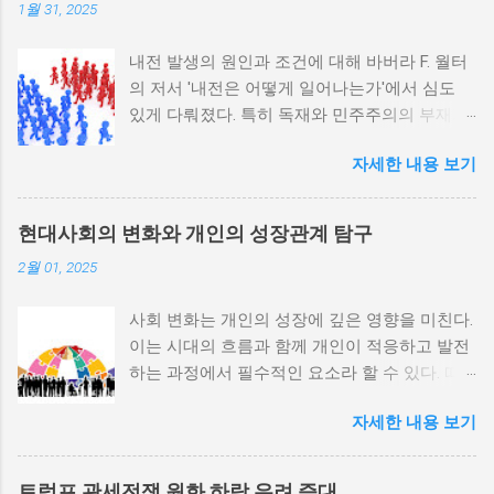
1월 31, 2025
내전 발생의 원인과 조건에 대해 바버라 F. 월터
의 저서 '내전은 어떻게 일어나는가'에서 심도
있게 다뤄졌다. 특히 독재와 민주주의의 부재가
내전 발발 가능성을 높인다는 점이 강조되었다.
자세한 내용 보기
정치적 파벌화와 경제·군사 체제의 불안정성이
내전의 촉매제가 된다는 사실은 우리에게 중요
한 교훈을 준다. 정치적 불안정성과 내전 발발
현대사회의 변화와 개인의 성장관계 탐구
위험 정치적 불안정성은 내전 발발의 핵심 요인
2월 01, 2025
중 하나로 꼽힌다. 민주주의가 제대로 작동하지
않거나 독재 정권이 유지되는 상황에서는 정치
사회 변화는 개인의 성장에 깊은 영향을 미친다.
적 갈등이 심화되고, 이로 인해 내전의 위험이
이는 시대의 흐름과 함께 개인이 적응하고 발전
증가한다. 이와 같은 경우, 국민들은 정부에 대
하는 과정에서 필수적인 요소라 할 수 있다. 따
한 불만을 느끼고, 체제 전복을 위해 무장 세력
라서 사회 변화와 개인 성장 간의 관계를 자세히
에 참여하거나 반정부 활동을 시작할 수 있다.
자세한 내용 보기
탐구하는 것이 필요하다. 사회 변화의 의미와 구
역사적으로도 정치적 불안정성이 높은 국가에
조 사회 변화란 특정 사회의 구조, 문화, 가치관
서는 종종 내전이 발발했던 예가 많다. 이러한
등이 시간이 지남에 따라 변화하는 과정을 의미
비극적인 상황을 방지하기 위해서는 먼저 정치
트럼프 관세전쟁 원화 하락 우려 증대