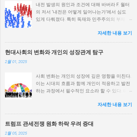
내전 발생의 원인과 조건에 대해 바버라 F. 월터
의 저서 '내전은 어떻게 일어나는가'에서 심도
있게 다뤄졌다. 특히 독재와 민주주의의 부재가
내전 발발 가능성을 높인다는 점이 강조되었다.
자세한 내용 보기
정치적 파벌화와 경제·군사 체제의 불안정성이
내전의 촉매제가 된다는 사실은 우리에게 중요
한 교훈을 준다. 정치적 불안정성과 내전 발발
현대사회의 변화와 개인의 성장관계 탐구
위험 정치적 불안정성은 내전 발발의 핵심 요인
2월 01, 2025
중 하나로 꼽힌다. 민주주의가 제대로 작동하지
않거나 독재 정권이 유지되는 상황에서는 정치
사회 변화는 개인의 성장에 깊은 영향을 미친다.
적 갈등이 심화되고, 이로 인해 내전의 위험이
이는 시대의 흐름과 함께 개인이 적응하고 발전
증가한다. 이와 같은 경우, 국민들은 정부에 대
하는 과정에서 필수적인 요소라 할 수 있다. 따
한 불만을 느끼고, 체제 전복을 위해 무장 세력
라서 사회 변화와 개인 성장 간의 관계를 자세히
에 참여하거나 반정부 활동을 시작할 수 있다.
자세한 내용 보기
탐구하는 것이 필요하다. 사회 변화의 의미와 구
역사적으로도 정치적 불안정성이 높은 국가에
조 사회 변화란 특정 사회의 구조, 문화, 가치관
서는 종종 내전이 발발했던 예가 많다. 이러한
등이 시간이 지남에 따라 변화하는 과정을 의미
비극적인 상황을 방지하기 위해서는 먼저 정치
트럼프 관세전쟁 원화 하락 우려 증대
한다. 이러한 변화는 다양한 요인에 의해 발생할
체제를 안정시키고, 시민들의 목소리가 공정히
2월 05, 2025
수 있으며, 주로 경제적인 요인, 정치적 변동, 기
반영될 수 있도록 대화의 장을 마련해야 한다.