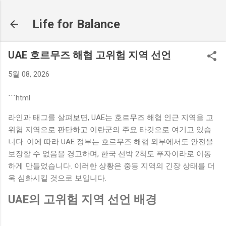
기본 콘텐츠로 건너뛰기
Life for Balance
UAE 호르무즈 해협 고위험 지역 선언
5월 08, 2026
```html
라인과 태그를 살펴보면, UAE는 호르무즈 해협 인근 지역을 고
위험 지역으로 판단하고 이란군의 주요 타깃으로 여기고 있습
니다. 이에 따라 UAE 정부는 호르무즈 해협 외부에서도 안전을
보장할 수 없음을 경고하며, 한국 선박 2척도 푸자이라로 이동
하게 만들었습니다. 이러한 상황은 중동 지역의 긴장 상태를 더
욱 심화시킬 것으로 보입니다.
UAE의 고위험 지역 선언 배경