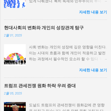
있게 다뤄졌다. 특히 독재와 민주주의의 부재가
내전 발발 가능성을 높인다는 점이 강조되었다.
자세한 내용 보기
정치적 파벌화와 경제·군사 체제의 불안정성이
내전의 촉매제가 된다는 사실은 우리에게 중요
한 교훈을 준다. 정치적 불안정성과 내전 발발
현대사회의 변화와 개인의 성장관계 탐구
위험 정치적 불안정성은 내전 발발의 핵심 요인
2월 01, 2025
중 하나로 꼽힌다. 민주주의가 제대로 작동하지
않거나 독재 정권이 유지되는 상황에서는 정치
사회 변화는 개인의 성장에 깊은 영향을 미친다.
적 갈등이 심화되고, 이로 인해 내전의 위험이
이는 시대의 흐름과 함께 개인이 적응하고 발전
증가한다. 이와 같은 경우, 국민들은 정부에 대
하는 과정에서 필수적인 요소라 할 수 있다. 따
한 불만을 느끼고, 체제 전복을 위해 무장 세력
라서 사회 변화와 개인 성장 간의 관계를 자세히
에 참여하거나 반정부 활동을 시작할 수 있다.
자세한 내용 보기
탐구하는 것이 필요하다. 사회 변화의 의미와 구
역사적으로도 정치적 불안정성이 높은 국가에
조 사회 변화란 특정 사회의 구조, 문화, 가치관
서는 종종 내전이 발발했던 예가 많다. 이러한
등이 시간이 지남에 따라 변화하는 과정을 의미
비극적인 상황을 방지하기 위해서는 먼저 정치
트럼프 관세전쟁 원화 하락 우려 증대
한다. 이러한 변화는 다양한 요인에 의해 발생할
체제를 안정시키고, 시민들의 목소리가 공정히
2월 05, 2025
수 있으며, 주로 경제적인 요인, 정치적 변동, 기
반영될 수 있도록 대화의 장을 마련해야 한다.
술의 발전 등이 독립적으로 또는 상호작용하여
경제적 불균형과 내전의 관계 내전 발발의 중요
도널드 트럼프의 관세전쟁이 원화값에 큰 영향
이루어진다. 예를 들어, 산업 혁명은 사람들이
한 원인 중 하나는 경제적 불균형이다. 경제가
을 미치고 있습니다. 이로 인해 원화 가치가 다