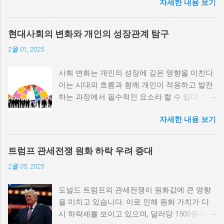
자세한 내용 보기
정치적 파벌화와 경제·군사 체제의 불안정성이
내전의 촉매제가 된다는 사실은 우리에게 중요
한 교훈을 준다. 정치적 불안정성과 내전 발발
현대사회의 변화와 개인의 성장관계 탐구
위험 정치적 불안정성은 내전 발발의 핵심 요인
2월 01, 2025
중 하나로 꼽힌다. 민주주의가 제대로 작동하지
않거나 독재 정권이 유지되는 상황에서는 정치
사회 변화는 개인의 성장에 깊은 영향을 미친다.
적 갈등이 심화되고, 이로 인해 내전의 위험이
이는 시대의 흐름과 함께 개인이 적응하고 발전
증가한다. 이와 같은 경우, 국민들은 정부에 대
하는 과정에서 필수적인 요소라 할 수 있다. 따
한 불만을 느끼고, 체제 전복을 위해 무장 세력
라서 사회 변화와 개인 성장 간의 관계를 자세히
에 참여하거나 반정부 활동을 시작할 수 있다.
자세한 내용 보기
탐구하는 것이 필요하다. 사회 변화의 의미와 구
역사적으로도 정치적 불안정성이 높은 국가에
조 사회 변화란 특정 사회의 구조, 문화, 가치관
서는 종종 내전이 발발했던 예가 많다. 이러한
등이 시간이 지남에 따라 변화하는 과정을 의미
비극적인 상황을 방지하기 위해서는 먼저 정치
트럼프 관세전쟁 원화 하락 우려 증대
한다. 이러한 변화는 다양한 요인에 의해 발생할
체제를 안정시키고, 시민들의 목소리가 공정히
2월 05, 2025
수 있으며, 주로 경제적인 요인, 정치적 변동, 기
반영될 수 있도록 대화의 장을 마련해야 한다.
술의 발전 등이 독립적으로 또는 상호작용하여
경제적 불균형과 내전의 관계 내전 발발의 중요
도널드 트럼프의 관세전쟁이 원화값에 큰 영향
이루어진다. 예를 들어, 산업 혁명은 사람들이
한 원인 중 하나는 경제적 불균형이다. 경제가
을 미치고 있습니다. 이로 인해 원화 가치가 다
일하는 방식과 생활 방식을 완전히 변화시켰다.
일부 계층에 의해 독점되고, 대다수의 국민이 경
시 하락세를 보이고 있으며, 달러당 1500원선이
이에 따라 개인의 역할과 목표 또한 변화할 수밖
제적 불안정과 빈곤 속에서 고통받게 되면, 사회