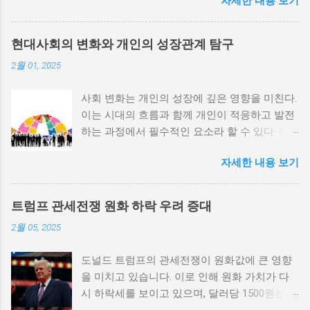
자세한 내용 보기
정치적 파벌화와 경제·군사 체제의 불안정성이
내전의 촉매제가 된다는 사실은 우리에게 중요
한 교훈을 준다. 정치적 불안정성과 내전 발발
현대사회의 변화와 개인의 성장관계 탐구
위험 정치적 불안정성은 내전 발발의 핵심 요인
2월 01, 2025
중 하나로 꼽힌다. 민주주의가 제대로 작동하지
않거나 독재 정권이 유지되는 상황에서는 정치
사회 변화는 개인의 성장에 깊은 영향을 미친다.
적 갈등이 심화되고, 이로 인해 내전의 위험이
이는 시대의 흐름과 함께 개인이 적응하고 발전
증가한다. 이와 같은 경우, 국민들은 정부에 대
하는 과정에서 필수적인 요소라 할 수 있다. 따
한 불만을 느끼고, 체제 전복을 위해 무장 세력
라서 사회 변화와 개인 성장 간의 관계를 자세히
에 참여하거나 반정부 활동을 시작할 수 있다.
자세한 내용 보기
탐구하는 것이 필요하다. 사회 변화의 의미와 구
역사적으로도 정치적 불안정성이 높은 국가에
조 사회 변화란 특정 사회의 구조, 문화, 가치관
서는 종종 내전이 발발했던 예가 많다. 이러한
등이 시간이 지남에 따라 변화하는 과정을 의미
비극적인 상황을 방지하기 위해서는 먼저 정치
트럼프 관세전쟁 원화 하락 우려 증대
한다. 이러한 변화는 다양한 요인에 의해 발생할
체제를 안정시키고, 시민들의 목소리가 공정히
2월 05, 2025
수 있으며, 주로 경제적인 요인, 정치적 변동, 기
반영될 수 있도록 대화의 장을 마련해야 한다.
술의 발전 등이 독립적으로 또는 상호작용하여
경제적 불균형과 내전의 관계 내전 발발의 중요
도널드 트럼프의 관세전쟁이 원화값에 큰 영향
이루어진다. 예를 들어, 산업 혁명은 사람들이
한 원인 중 하나는 경제적 불균형이다. 경제가
을 미치고 있습니다. 이로 인해 원화 가치가 다
일하는 방식과 생활 방식을 완전히 변화시켰다.
일부 계층에 의해 독점되고, 대다수의 국민이 경
시 하락세를 보이고 있으며, 달러당 1500원선이
이에 따라 개인의 역할과 목표 또한 변화할 수밖
제적 불안정과 빈곤 속에서 고통받게 되면, 사회
붕괴될 가능성에 대한 우려가 커지고 있습니다.