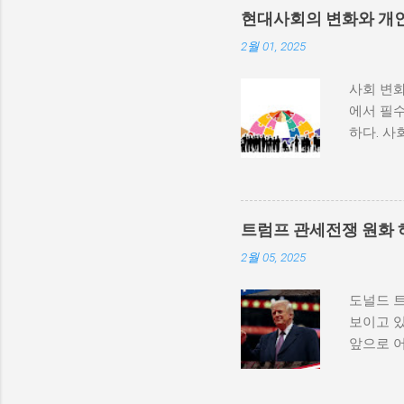
부 활동
현대사회의 변화와 개
많다. 
2월 01, 2025
히 반영될
중 하나는
사회 변화
속에서 고
에서 필수
적 세력화
하다. 사
상승하며,
하는 과정
불균형을
변동, 기
를 모든 
하는 방식
군사적 
사회 변화
내전이 더
트럼프 관세전쟁 원화 
리에서의
종 정부...
2월 05, 2025
수 있게 
와 경험을
도널드 
다. 변화
보이고 있
상실할 수
앞으로 
자신을 
하는 경
로 구성되
다른 국
서적 발달