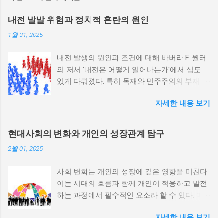
내전 발발 위험과 정치적 혼란의 원인
1월 31, 2025
내전 발생의 원인과 조건에 대해 바버라 F. 월터
의 저서 '내전은 어떻게 일어나는가'에서 심도
있게 다뤄졌다. 특히 독재와 민주주의의 부재가
내전 발발 가능성을 높인다는 점이 강조되었다.
자세한 내용 보기
정치적 파벌화와 경제·군사 체제의 불안정성이
내전의 촉매제가 된다는 사실은 우리에게 중요
한 교훈을 준다. 정치적 불안정성과 내전 발발
현대사회의 변화와 개인의 성장관계 탐구
위험 정치적 불안정성은 내전 발발의 핵심 요인
2월 01, 2025
중 하나로 꼽힌다. 민주주의가 제대로 작동하지
않거나 독재 정권이 유지되는 상황에서는 정치
사회 변화는 개인의 성장에 깊은 영향을 미친다.
적 갈등이 심화되고, 이로 인해 내전의 위험이
이는 시대의 흐름과 함께 개인이 적응하고 발전
증가한다. 이와 같은 경우, 국민들은 정부에 대
하는 과정에서 필수적인 요소라 할 수 있다. 따
한 불만을 느끼고, 체제 전복을 위해 무장 세력
라서 사회 변화와 개인 성장 간의 관계를 자세히
에 참여하거나 반정부 활동을 시작할 수 있다.
자세한 내용 보기