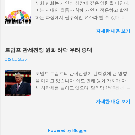
사회 변화는 개인의 성장에 깊은 영향을 미친다.
적 갈등이 심화되고, 이로 인해 내전의 위험이
이는 시대의 흐름과 함께 개인이 적응하고 발전
증가한다. 이와 같은 경우, 국민들은 정부에 대
하는 과정에서 필수적인 요소라 할 수 있다. 따
한 불만을 느끼고, 체제 전복을 위해 무장 세력
라서 사회 변화와 개인 성장 간의 관계를 자세히
에 참여하거나 반정부 활동을 시작할 수 있다.
자세한 내용 보기
탐구하는 것이 필요하다. 사회 변화의 의미와 구
역사적으로도 정치적 불안정성이 높은 국가에
조 사회 변화란 특정 사회의 구조, 문화, 가치관
서는 종종 내전이 발발했던 예가 많다. 이러한
등이 시간이 지남에 따라 변화하는 과정을 의미
비극적인 상황을 방지하기 위해서는 먼저 정치
트럼프 관세전쟁 원화 하락 우려 증대
한다. 이러한 변화는 다양한 요인에 의해 발생할
체제를 안정시키고, 시민들의 목소리가 공정히
2월 05, 2025
수 있으며, 주로 경제적인 요인, 정치적 변동, 기
반영될 수 있도록 대화의 장을 마련해야 한다.
술의 발전 등이 독립적으로 또는 상호작용하여
경제적 불균형과 내전의 관계 내전 발발의 중요
도널드 트럼프의 관세전쟁이 원화값에 큰 영향
이루어진다. 예를 들어, 산업 혁명은 사람들이
한 원인 중 하나는 경제적 불균형이다. 경제가
을 미치고 있습니다. 이로 인해 원화 가치가 다
일하는 방식과 생활 방식을 완전히 변화시켰다.
일부 계층에 의해 독점되고, 대다수의 국민이 경
시 하락세를 보이고 있으며, 달러당 1500원선이
이에 따라 개인의 역할과 목표 또한 변화할 수밖
제적 불안정과 빈곤 속에서 고통받게 되면, 사회
붕괴될 가능성에 대한 우려가 커지고 있습니다.
에 없었다. 사회 변화는 개인의 성장을 위한 새
적 불만이 쌓이기 마련이다. 이와 같은 경제적
자세한 내용 보기
이러한 경제적 변화가 앞으로 어떻게 전개될지
로운 기회를 창출한다. 예를 들어, 정보통신기술
상황은 종종 특정 집단의 정치적 세력화를 야기
주목할 필요가 있습니다. 트럼프 관세전쟁의 본
의 발전으로 인해 원거리에서의 협업이 가능해
하며, 이를 통해 정부에 대한 반발이 촉발된다.
질과 영향 도널드 트럼프가 추진하는 경제정책
지면서, 개인들은 지역적인 제약에서 벗어나 국
성장은 불균형하게 이루어지고, 실업률은 상승
중 가장 큰 논란거리는 바로 관세전쟁입니다. 그
제적인 시장에서도 활발히 활동할 수 있게 되었
하며, 사회적 불안이 증대할 경우 시민들은 무장
Powered by Blogger
는 미국의 제조업을 보호하기 위해 중국과 다른
다. 이러한 변화는 개인이 자신의 전문성을 더욱
봉기와 같은 극단적 선택을 고려하게 된다. 경제