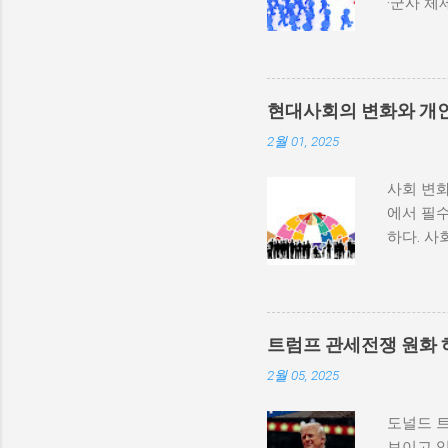
·군사 
과 내전 
하지 않
다. 이와
부 활동
현대사회의 변화와 개
많다. 
2월 01, 2025
히 반영될
중 하나는
사회 변화
속에서 고
에서 필수
적 세력화
하다. 사
상승하며,
하는 과정
불균형을
변동, 기
를 모든 
하는 방식
군사적 
사회 변화
내전이 더
트럼프 관세전쟁 원화 
리에서의
종 정부...
2월 05, 2025
수 있게 
와 경험을
도널드 
다. 변화
보이고 있